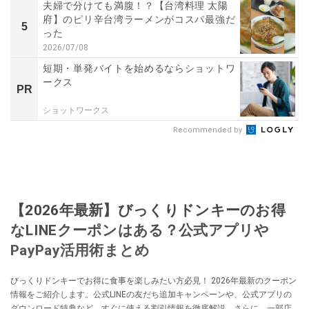
夫婦で分けても満腹！？【台湾料理 太陽
府】のピリ辛台湾ラーメンがコスパ最強だ
5
った
2026/07/08
短期・単発バイトを始めるならショットワ
ークス
PR
ショットワークス
Recommended by
【2026年最新】びっくりドンキーのお得
なLINEクーポンはある？公式アプリや
PayPay活用術まとめ
びっくりドンキーでお得に食事を楽しみたい方必見！ 2026年最新のクーポン
情報をご紹介します。公式LINEの友だち追加キャンペーンや、公式アプリの
ダウンロード特典など、すぐに使える割引情報を徹底解説。さらに、一部店