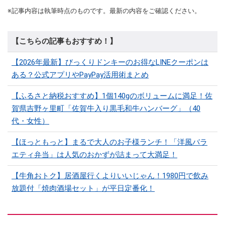
※記事内容は執筆時点のものです。最新の内容をご確認ください。
【こちらの記事もおすすめ！】
【2026年最新】びっくりドンキーのお得なLINEクーポンは
ある？公式アプリやPayPay活用術まとめ
【ふるさと納税おすすめ】1個140gのボリュームに満足！佐
賀県吉野ヶ里町「佐賀牛入り黒毛和牛ハンバーグ」（40
代・女性）
【ほっともっと】まるで大人のお子様ランチ！「洋風バラ
エティ弁当」は人気のおかずが詰まって大満足！
【牛角おトク】居酒屋行くよりいいじゃん！1980円で飲み
放題付「焼肉酒場セット」が平日定番化！