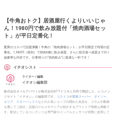
【牛角おトク】居酒屋行くよりいいじゃ
ん！1980円で飲み放題付「焼肉酒場セッ
ト」が平日定番化！
驚異のコスパで話題沸騰！牛角の「焼肉酒場セット」が平日限定で待望の定
番化。1,980円（税別）で焼肉6種に飲み放題、さらに枝豆食べ放題まで付く
超豪華な内容です。仕事帰りの“焼肉飲み”に最適な一軒です！
イチオシスト
ライター / 編集
イチオシ編集部
株式会社オールアバウトが株式会社NTTドコモと共同で開設した、レコメン
ドサイト『イチオシ』の編集部です。
コストコ
や
業務スーパー
、
ダイソー
、
セリア
、
スターバックス
などの人気ショップの隠れた名品を、コラムや動画
を通してご紹介。話題のグルメやマニアが紹介するアウトドア情報も満載で
す。配信しているコンテンツは専門家やインフルエンサーが実際に使用して