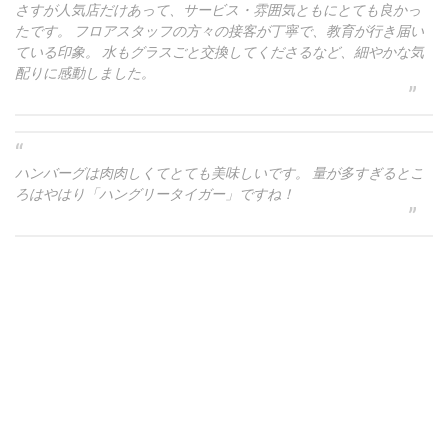
さすが人気店だけあって、サービス・雰囲気ともにとても良かっ
たです。 フロアスタッフの方々の接客が丁寧で、教育が行き届い
ている印象。 水もグラスごと交換してくださるなど、細やかな気
配りに感動しました。
ハンバーグは肉肉しくてとても美味しいです。 量が多すぎるとこ
ろはやはり「ハングリータイガー」ですね！