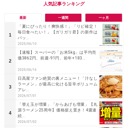
最新
一週間
一ヶ月
「夏にぴったり！爽快感！」「リピ確定！
毎日食べたい！」【ガリガリ君】の新作は
1
パッ...
2025/06/10
【速報】スーパーの「お米5kg」は平均売
価3862円、前週-91円、前年+183...
2
2025/06/16
日高屋ファン絶賛の裏メニュー！「汁なし
ラーメン」が最高に化ける旨辛ボリューム
3
アレ...
2026/07/01
「替え玉が増量」「からあげも増量」【丸
源ラーメン25周年】価格据え置き！4週連
4
続...
2026/07/02