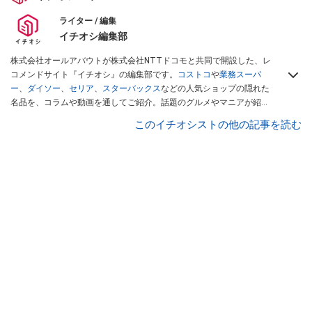
ライター / 編集
イチオシ編集部
株式会社オールアバウトが株式会社NTTドコモと共同で開設した、レ
コメンドサイト『イチオシ』の編集部です。
コストコ
や
業務スーパ
ー
、
ダイソー
、
セリア
、
スターバックス
などの人気ショップの隠れた
名品を、コラムや動画を通してご紹介。話題のグルメやマニアが紹介
するアウトドア情報も満載です。配信しているコンテンツは専門家や
このイチオシストの他の記事を読む
インフルエンサーが実際に使用してレビューしています。毎日トレン
ド情報をお届けしているので、ぜひ
Googleニュースでフォロー
してく
ださい！