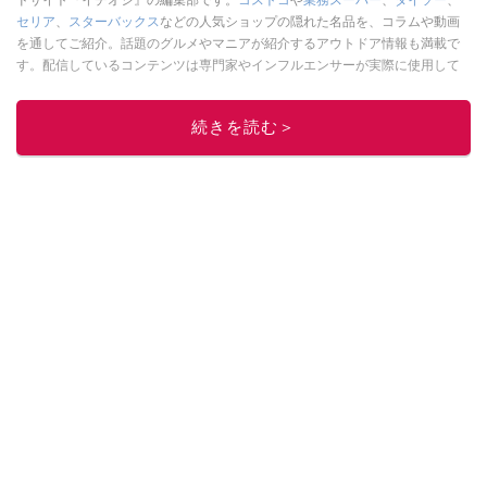
ドサイト『イチオシ』の編集部です。
コストコ
や
業務スーパー
、
ダイソー
、
セリア
、
スターバックス
などの人気ショップの隠れた名品を、コラムや動画
を通してご紹介。話題のグルメやマニアが紹介するアウトドア情報も満載で
す。配信しているコンテンツは専門家やインフルエンサーが実際に使用して
レビューしています。毎日トレンド情報をお届けしているので、ぜひ
Google
ニュースでフォロー
してください！
続きを読む＞
このイチオシストの他の記事を読む