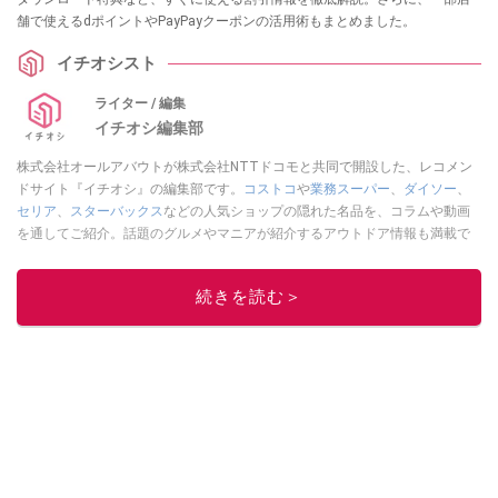
舗で使えるdポイントやPayPayクーポンの活用術もまとめました。
イチオシスト
ライター / 編集
イチオシ編集部
株式会社オールアバウトが株式会社NTTドコモと共同で開設した、レコメン
ドサイト『イチオシ』の編集部です。
コストコ
や
業務スーパー
、
ダイソー
、
セリア
、
スターバックス
などの人気ショップの隠れた名品を、コラムや動画
を通してご紹介。話題のグルメやマニアが紹介するアウトドア情報も満載で
す。配信しているコンテンツは専門家やインフルエンサーが実際に使用して
レビューしています。毎日トレンド情報をお届けしているので、ぜひ
Google
続きを読む＞
ニュースでフォロー
してください！
このイチオシストの他の記事を読む