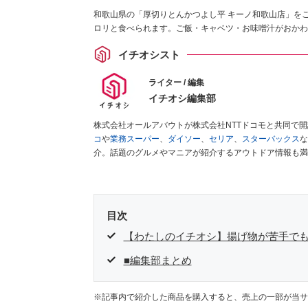
和歌山県の「厚切りとんかつよし平 キーノ和歌山店」を
ロリと食べられます。ご飯・キャベツ・お味噌汁がおかわ
イチオシスト
ライター / 編集
イチオシ編集部
株式会社オールアバウトが株式会社NTTドコモと共同で
コ
や
業務スーパー
、
ダイソー
、
セリア
、
スターバックス
な
介。話題のグルメやマニアが紹介するアウトドア情報も満
が実際に使用してレビューしています。毎日トレンド情報
ださい！
目次
【わたしのイチオシ】揚げ物が苦手でも
■編集部まとめ
※記事内で紹介した商品を購入すると、売上の一部が当サ