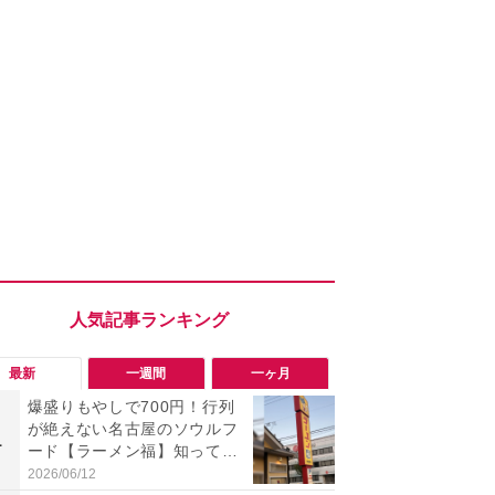
最新
一週間
一ヶ月
爆盛りもやしで700円！行列
「旅行気分
が絶えない名古屋のソウルフ
食べ比べし
1
1
ード【ラーメン福】知って
3つのご当地
る？
新発売
2026/06/12
2026/08/02