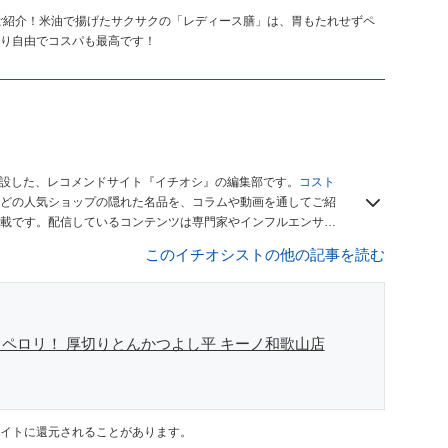
ご紹介！米油で揚げたサクサクの「レディース膳」は、胃もたれせずペ
り自由でコスパも最高です！
開設した、レコメンドサイト『イチオシ』の編集部です。
コスト
どの人気ショップの隠れた名品を、コラムや動画を通してご紹
載です。配信しているコンテンツは専門家やインフルエンサー
をお届けしているので、ぜひ
Googleニュースでフォロー
してく
このイチオシストの他の記事を読む
ペロリ！ 厚切りとんかつよし平 キーノ和歌山店
イトに還元されることがあります。