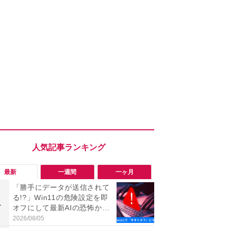
最新
一週間
一ヶ月
「勝手にデータが送信されて
「旅行気分
る!?」Win11の危険設定を即
食べ比べし
1
1
オフにして最新AIの恐怖から
3つのご当地
身を守る技
新発売
2026/08/05
2026/08/02