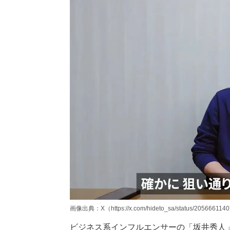
画像出典：X（https://x.com/hideto_sa/status/20566611
ビジネス系インフルエンサーの「坂井秀人