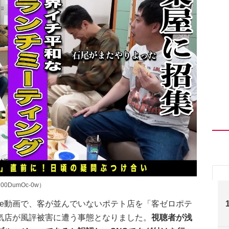
=l00DumOc-0w）
ube動画で、客が並んでいないポテト店を「客ゼロポテ
気店が風評被害に遭う事態となりました。
視聴者が浅