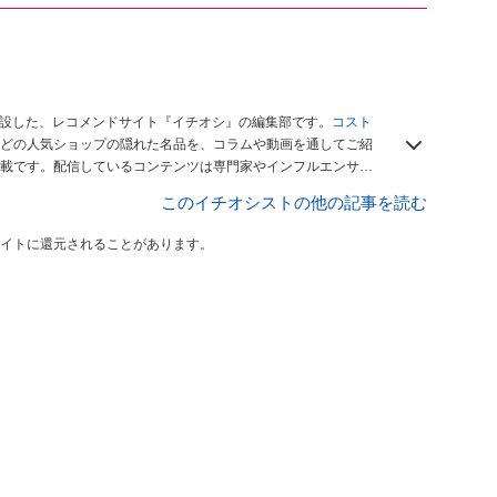
開設した、レコメンドサイト『イチオシ』の編集部です。
コスト
どの人気ショップの隠れた名品を、コラムや動画を通してご紹
載です。配信しているコンテンツは専門家やインフルエンサー
をお届けしているので、ぜひ
Googleニュースでフォロー
してく
このイチオシストの他の記事を読む
イトに還元されることがあります。