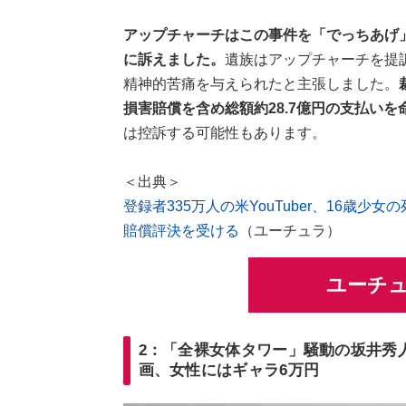
アップチャーチはこの事件を「でっちあげ
に訴えました。
遺族はアップチャーチを提
精神的苦痛を与えられたと主張しました。
損害賠償を含め総額約28.7億円の支払いを
は控訴する可能性もあります。
＜出典＞
登録者335万人の米YouTuber、16歳
賠償評決を受ける
（ユーチュラ）
ユーチ
2：「全裸女体タワー」騒動の坂井秀人
画、女性にはギャラ6万円