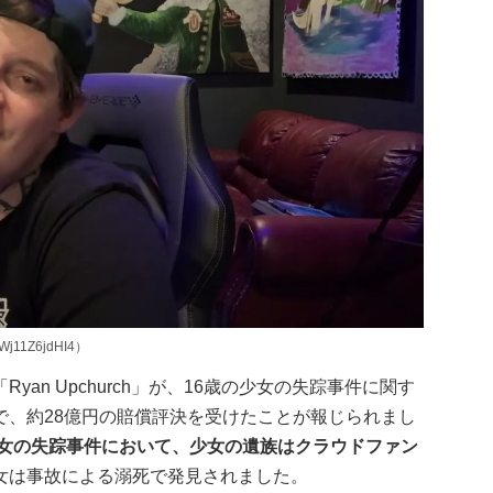
Wj11Z6jdHI4）
「Ryan Upchurch」が、16歳の少女の失踪事件に関す
で、約28億円の賠償評決を受けたことが報じられまし
少女の失踪事件において、少女の遺族はクラウドファン
女は事故による溺死で発見されました。