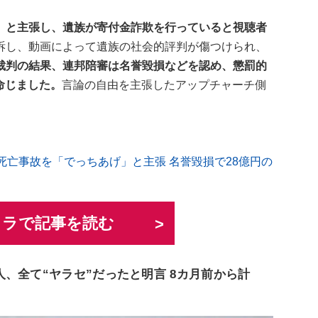
」と主張し、遺族が寄付金詐欺を行っていると視聴者
訴し、動画によって遺族の社会的評判が傷つけられ、
裁判の結果、連邦陪審は名誉毀損などを認め、懲罰的
命じました。
言論の自由を主張したアップチャーチ側
少女の死亡事故を「でっちあげ」と主張 名誉毀損で28億円の
ュラで記事を読む
、全て“ヤラセ”だったと明言 8カ月前から計