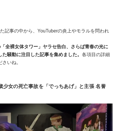
で配信された記事の中から、YouTuberの炎上やモラルを問われ
人の「全裸女体タワー」ヤラセ告白、さらば青春の光に
した騒動に注目した記事を集めました。
各項目の詳細
ださいね。
、16歳少女の死亡事故を「でっちあげ」と主張 名誉