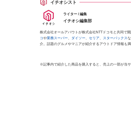
イチオシスト
ライター / 編集
イチオシ編集部
株式会社オールアバウトが株式会社NTTドコモと共同で
コ
や
業務スーパー
、
ダイソー
、
セリア
、
スターバックス
な
介。話題のグルメやマニアが紹介するアウトドア情報も満
が実際に使用してレビューしています。毎日トレンド情報
ださい！
※記事内で紹介した商品を購入すると、売上の一部が当サ