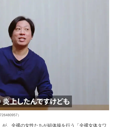
40726480957）
」が、全裸の女性たちが組体操を行う「全裸女体タワ