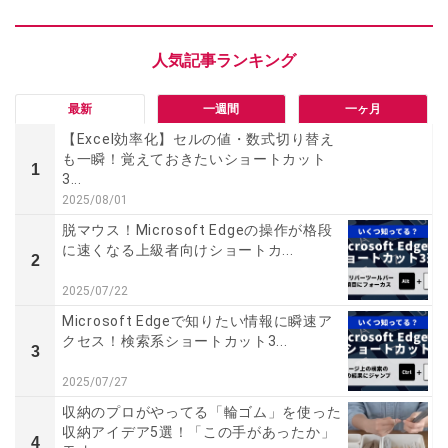
最新
一週間
一ヶ月
【Excel効率化】セルの値・数式切り替え
も一瞬！覚えておきたいショートカット
1
3...
2025/08/01
脱マウス！Microsoft Edgeの操作が格段
に速くなる上級者向けショートカ...
2
2025/07/22
Microsoft Edgeで知りたい情報に瞬速ア
クセス！検索系ショートカット3...
3
2025/07/27
収納のプロがやってる「輪ゴム」を使った
収納アイデア5選！「この手があったか」
4