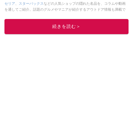
セリア
、
スターバックス
などの人気ショップの隠れた名品を、コラムや動画
を通してご紹介。話題のグルメやマニアが紹介するアウトドア情報も満載で
す。配信しているコンテンツは専門家やインフルエンサーが実際に使用して
レビューしています。毎日トレンド情報をお届けしているので、ぜひ
Google
続きを読む＞
ニュースでフォロー
してください！
このイチオシストの他の記事を読む