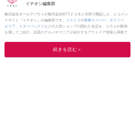
イチオシ編集部
株式会社オールアバウトが株式会社NTTドコモと共同で開設した、レコメン
ドサイト『イチオシ』の編集部です。
コストコ
や
業務スーパー
、
ダイソー
、
セリア
、
スターバックス
などの人気ショップの隠れた名品を、コラムや動画
を通してご紹介。話題のグルメやマニアが紹介するアウトドア情報も満載で
す。配信しているコンテンツは専門家やインフルエンサーが実際に使用して
レビューしています。毎日トレンド情報をお届けしているので、ぜひ
Google
続きを読む＞
ニュースでフォロー
してください！
このイチオシストの他の記事を読む