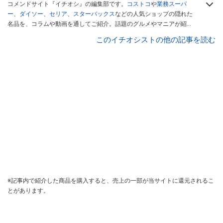
コメンドサイト『イチオシ』の編集部です。
コストコ
や
業務スーパ
ー
、
ダイソー
、
セリア
、
スターバックス
などの人気ショップの隠れた
名品を、コラムや動画を通してご紹介。話題のグルメやマニアが紹介
するアウトドア情報も満載です。配信しているコンテンツは専門家や
このイチオシストの他の記事を読む
インフルエンサーが実際に使用してレビューしています。毎日トレン
ド情報をお届けしているので、ぜひ
Googleニュースでフォロー
してく
ださい！
※記事内で紹介した商品を購入すると、売上の一部が当サイトに還元されるこ
とがあります。