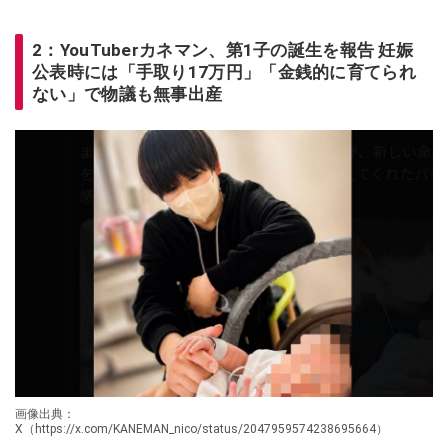
2：YouTuberカネマン、第1子の誕生を報告 妊娠
公表時には「手取り17万円」「金銭的に育てられ
ない」で物議も無事出産
画像出典：
X（https://x.com/KANEMAN_nico/status/2047959574238695664）