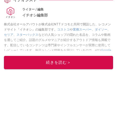
ライター / 編集
イチオシ編集部
株式会社オールアバウトが株式会社NTTドコモと共同で開設した、レコメン
ドサイト『イチオシ』の編集部です。
コストコ
や
業務スーパー
、
ダイソー
、
セリア
、
スターバックス
などの人気ショップの隠れた名品を、コラムや動画
を通してご紹介。話題のグルメやマニアが紹介するアウトドア情報も満載で
す。配信しているコンテンツは専門家やインフルエンサーが実際に使用して
レビューしています。毎日トレンド情報をお届けしているので、ぜひ
Google
ニュースでフォロー
してください！
続きを読む＞
このイチオシストの他の記事を読む