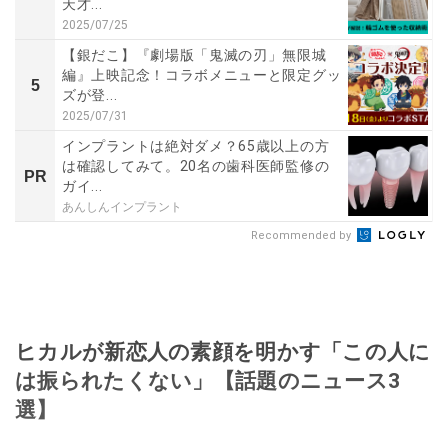
天才...
2025/07/25
【銀だこ】『劇場版「鬼滅の刃」無限城
編』上映記念！コラボメニューと限定グッ
5
ズが登...
2025/07/31
インプラントは絶対ダメ？65歳以上の方
は確認してみて。20名の歯科医師監修の
PR
ガイ...
あんしんインプラント
Recommended by
ヒカルが新恋人の素顔を明かす「この人に
は振られたくない」【話題のニュース3
選】