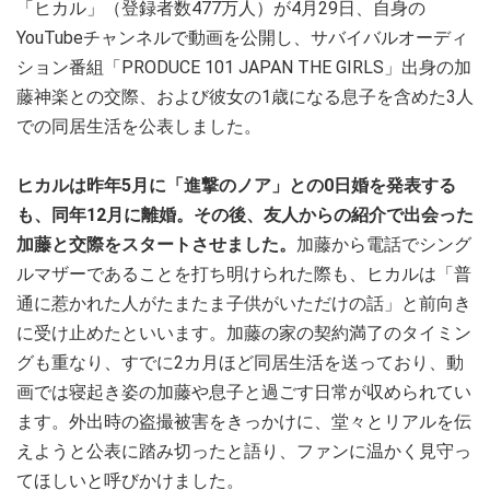
「ヒカル」（登録者数477万人）が4月29日、自身の
YouTubeチャンネルで動画を公開し、サバイバルオーディ
ション番組「PRODUCE 101 JAPAN THE GIRLS」出身の加
藤神楽との交際、および彼女の1歳になる息子を含めた3人
での同居生活を公表しました。
ヒカルは昨年5月に「進撃のノア」との0日婚を発表する
も、同年12月に離婚。その後、友人からの紹介で出会った
加藤と交際をスタートさせました。
加藤から電話でシング
ルマザーであることを打ち明けられた際も、ヒカルは「普
通に惹かれた人がたまたま子供がいただけの話」と前向き
に受け止めたといいます。加藤の家の契約満了のタイミン
グも重なり、すでに2カ月ほど同居生活を送っており、動
画では寝起き姿の加藤や息子と過ごす日常が収められてい
ます。外出時の盗撮被害をきっかけに、堂々とリアルを伝
えようと公表に踏み切ったと語り、ファンに温かく見守っ
てほしいと呼びかけました。