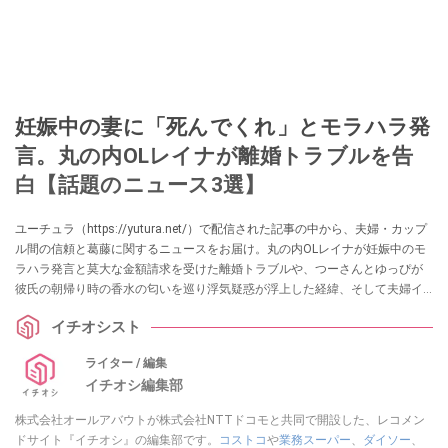
妊娠中の妻に「死んでくれ」とモラハラ発
言。丸の内OLレイナが離婚トラブルを告
白【話題のニュース3選】
ユーチュラ（https://yutura.net/）で配信された記事の中から、夫婦・カップ
ル間の信頼と葛藤に関するニュースをお届け。丸の内OLレイナが妊娠中のモ
ラハラ発言と莫大な金額請求を受けた離婚トラブルや、つーさんとゆっぴが
彼氏の朝帰り時の香水の匂いを巡り浮気疑惑が浮上した経緯、そして夫婦イ
ンフルエンサーの旦那のじゅんとかえでが「第2の妻」である義姉の離婚を報
イチオシスト
告した事情に注目した記事を集めました。各項目の詳細はぜひ、ユーチュラ
でチェックしてみてくださいね。
ライター / 編集
イチオシ編集部
株式会社オールアバウトが株式会社NTTドコモと共同で開設した、レコメン
ドサイト『イチオシ』の編集部です。
コストコ
や
業務スーパー
、
ダイソー
、