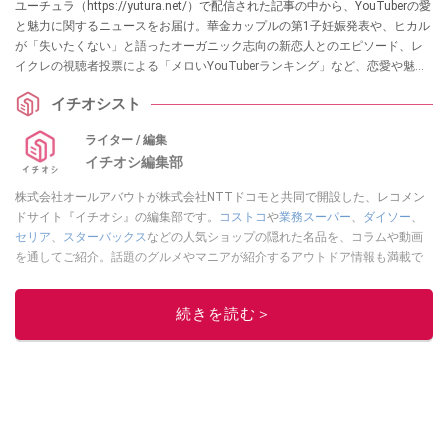
ユーチュラ（https://yutura.net/）で配信された記事の中から、YouTuberの愛
と魅力に関するニュースをお届け。華金カップルの第1子妊娠発表や、ヒカル
が「失いたくない」と語ったオーガニック志向の新恋人とのエピソード、レ
イクレの視聴者投票による「メロいYouTuberランキング」など、恋愛や魅力
に注目した記事を集めました。各項目の詳細はぜひ、ユーチュラでチェック
イチオシスト
してみてくださいね。
ライター / 編集
イチオシ編集部
株式会社オールアバウトが株式会社NTTドコモと共同で開設した、レコメン
ドサイト『イチオシ』の編集部です。
コストコ
や
業務スーパー
、
ダイソー
、
セリア
、
スターバックス
などの人気ショップの隠れた名品を、コラムや動画
を通してご紹介。話題のグルメやマニアが紹介するアウトドア情報も満載で
す。配信しているコンテンツは専門家やインフルエンサーが実際に使用して
レビューしています。毎日トレンド情報をお届けしているので、ぜひ
Google
続きを読む＞
ニュースでフォロー
してください！
このイチオシストの他の記事を読む