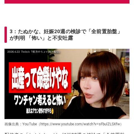
3：たぬかな、妊娠20週の検診で「全前置胎盤」
が判明 「怖い」と不安吐露
画像出典：YouTube（https://www.youtube.com/watch?v=sFbulZLSXfw）