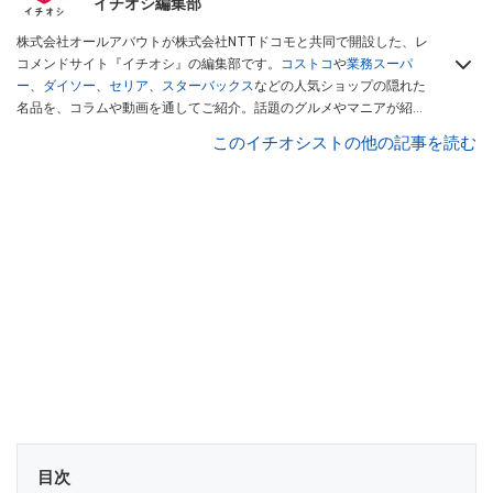
イチオシ編集部
株式会社オールアバウトが株式会社NTTドコモと共同で開設した、レ
コメンドサイト『イチオシ』の編集部です。
コストコ
や
業務スーパ
ー
、
ダイソー
、
セリア
、
スターバックス
などの人気ショップの隠れた
名品を、コラムや動画を通してご紹介。話題のグルメやマニアが紹介
するアウトドア情報も満載です。配信しているコンテンツは専門家や
このイチオシストの他の記事を読む
インフルエンサーが実際に使用してレビューしています。毎日トレン
ド情報をお届けしているので、ぜひ
Googleニュースでフォロー
してく
ださい！
目次