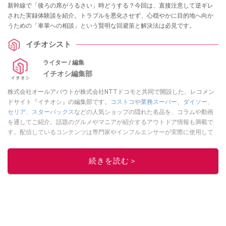
新幹線で「後ろの席がうるさい」時どうする？今回は、直接注意して逆ギレ
された実録体験談を紹介。トラブルを悪化させず、心穏やかに目的地へ向か
うための「車掌への相談」という賢明な回避策と解決法は必見です。
イチオシスト
ライター / 編集
イチオシ編集部
株式会社オールアバウトが株式会社NTTドコモと共同で開設した、レコメン
ドサイト『イチオシ』の編集部です。
コストコ
や
業務スーパー
、
ダイソー
、
セリア
、
スターバックス
などの人気ショップの隠れた名品を、コラムや動画
を通してご紹介。話題のグルメやマニアが紹介するアウトドア情報も満載で
す。配信しているコンテンツは専門家やインフルエンサーが実際に使用して
レビューしています。毎日トレンド情報をお届けしているので、ぜひ
Google
ニュースでフォロー
してください！
続きを読む＞
このイチオシストの他の記事を読む