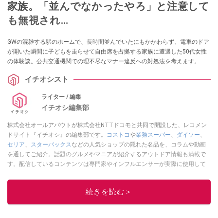
家族。「並んでなかったやろ」と注意して
も無視され…
GWの混雑する駅のホームで、長時間並んでいたにもかかわらず、電車のドア
が開いた瞬間に子どもを走らせて自由席を占拠する家族に遭遇した50代女性
の体験談。公共交通機関での理不尽なマナー違反への対処法を考えます。
イチオシスト
ライター / 編集
イチオシ編集部
株式会社オールアバウトが株式会社NTTドコモと共同で開設した、レコメン
ドサイト『イチオシ』の編集部です。
コストコ
や
業務スーパー
、
ダイソー
、
セリア
、
スターバックス
などの人気ショップの隠れた名品を、コラムや動画
を通してご紹介。話題のグルメやマニアが紹介するアウトドア情報も満載で
す。配信しているコンテンツは専門家やインフルエンサーが実際に使用して
レビューしています。毎日トレンド情報をお届けしているので、ぜひ
Google
ニュースでフォロー
してください！
続きを読む＞
このイチオシストの他の記事を読む