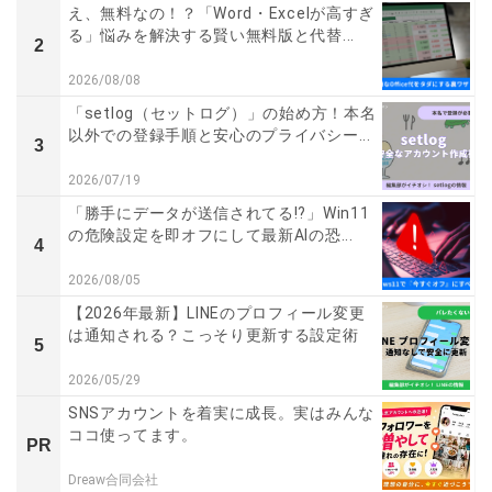
え、無料なの！？「Word・Excelが高すぎ
る」悩みを解決する賢い無料版と代替...
2
2026/08/08
「setlog（セットログ）」の始め方！本名
以外での登録手順と安心のプライバシー...
3
2026/07/19
「勝手にデータが送信されてる!?」Win11
の危険設定を即オフにして最新AIの恐...
4
2026/08/05
【2026年最新】LINEのプロフィール変更
は通知される？こっそり更新する設定術
5
2026/05/29
SNSアカウントを着実に成長。実はみんな
ココ使ってます。
PR
Dreaw合同会社