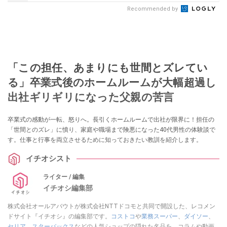
Recommended by
「この担任、あまりにも世間とズレてい
る」卒業式後のホームルームが大幅超過し
出社ギリギリになった父親の苦言
卒業式の感動が一転、怒りへ。長引くホームルームで出社が限界に！担任の
「世間とのズレ」に憤り、家庭や職場まで険悪になった40代男性の体験談で
す。仕事と行事を両立させるために知っておきたい教訓を紹介します。
イチオシスト
ライター / 編集
イチオシ編集部
株式会社オールアバウトが株式会社NTTドコモと共同で開設した、レコメン
ドサイト『イチオシ』の編集部です。
コストコ
や
業務スーパー
、
ダイソー
、
セリア
、
スターバックス
などの人気ショップの隠れた名品を、コラムや動画