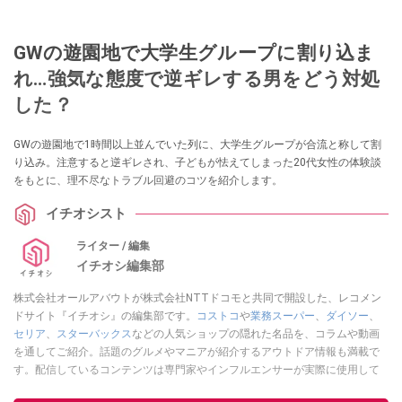
GWの遊園地で大学生グループに割り込ま
れ…強気な態度で逆ギレする男をどう対処
した？
GWの遊園地で1時間以上並んでいた列に、大学生グループが合流と称して割
り込み。注意すると逆ギレされ、子どもが怯えてしまった20代女性の体験談
をもとに、理不尽なトラブル回避のコツを紹介します。
イチオシスト
ライター / 編集
イチオシ編集部
株式会社オールアバウトが株式会社NTTドコモと共同で開設した、レコメン
ドサイト『イチオシ』の編集部です。
コストコ
や
業務スーパー
、
ダイソー
、
セリア
、
スターバックス
などの人気ショップの隠れた名品を、コラムや動画
を通してご紹介。話題のグルメやマニアが紹介するアウトドア情報も満載で
す。配信しているコンテンツは専門家やインフルエンサーが実際に使用して
レビューしています。毎日トレンド情報をお届けしているので、ぜひ
Google