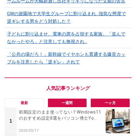
ームルームが大幅超過し出社ギリギリになった父親の苦言
GWの遊園地で大学生グループに割り込まれ…強気な態度で
逆ギレする男をどう対処した？
子どもに割り込ませ、電車の席を占領する家族。「並んで
なかったやろ」と注意しても無視され…
「公共の場だろ！」新幹線でイヤホンも貫通する爆音カッ
プルを注意したら「逆ギレ」されて
最新
一週間
一ヶ月
初期設定のまま使ってない？Windows11
のおすすめ設定8選をパソコン博士Yo...
1
2026/05/17