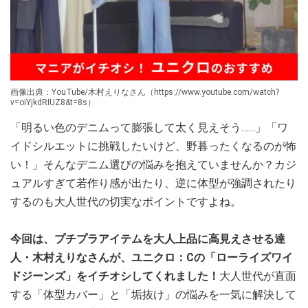
画像出典：YouTube/木村えりなさん（https://www.youtube.com/watch?
v=oiYjkdRIUZ8&t=8s）
「明るい色のデニムって膨張して太く見えそう……」「ワ
イドシルエットに挑戦したいけど、野暮ったくなるのが怖
い！」そんなデニム選びの悩みを抱えていませんか？カジ
ュアルすぎて若作り感が出たり、逆に体型が強調されたり
するのも大人世代の切実なポイントですよね。
今回は、プチプラアイテムを大人上品に高見えさせる達
人・木村えりなさんが、ユニクロ：Cの「ローライズワイ
ドジーンズ」をイチオシしてくれました！
大人世代が直面
する「体型カバー」と「垢抜け」の悩みを一気に解決して