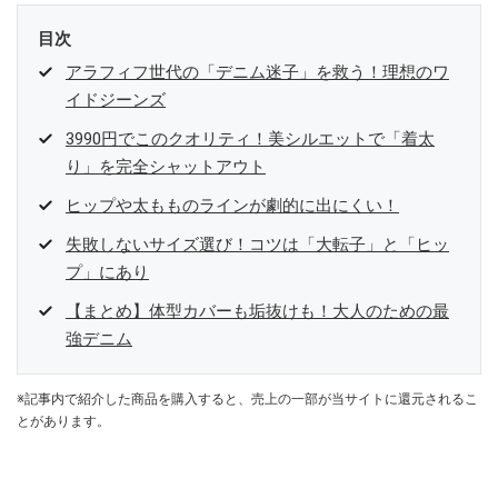
目次
アラフィフ世代の「デニム迷子」を救う！理想のワ
イドジーンズ
3990円でこのクオリティ！美シルエットで「着太
り」を完全シャットアウト
ヒップや太もものラインが劇的に出にくい！
失敗しないサイズ選び！コツは「大転子」と「ヒッ
プ」にあり
【まとめ】体型カバーも垢抜けも！大人のための最
強デニム
※記事内で紹介した商品を購入すると、売上の一部が当サイトに還元されるこ
とがあります。