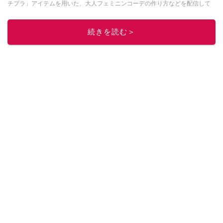
チプラ」アイテムを用いた、大人フェミニンコーデの作り方などを配信して
いる。
木村えりなのSNSはこちら
このイチオシストの他の記事を読む
続きを読む＞