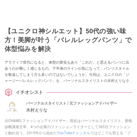
【ユニクロ神シルエット】50代の強い味
方！美脚が叶う「バレルレッグパンツ」で
体型悩みを解決
アラフィフ世代になると、体型の変化もあり「これだ」と思えるパンツに出
会うのが難しく感じるもの。下半身のラインが気になって、パンツスタイル
を敬遠してしまう方も多いのではないでしょうか。今回は、ユニクロの「ジ
ャージーバレルレッグパンツ」を、パーソナルスタイリストの木村えりなさ
んが解説。サイズ選びのポイントから大人世代に似合う着こなしまで、パン
イチオシスト
ツ選びに悩む方に役立つ情報をお届けします。
パーソナルスタイリスト / 元ファッションアドバイザー
木村えりな
元CHANELファッションアドバイザー。現在はパーソナルスタイリスト、骨格
診断講座主宰、4つの企業のファッションライターとして365日ファッション
と触れ合う。2019年から始めた
YouTubeチャンネル
ではどこでも買える「プ