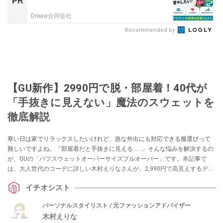
PR
Dreaw合同会社
Recommended by
【GU新作】2990円で脱・部屋着！40代が
「手抜きに見えない」魔法のスウェットを
徹底解説
寒い日は家でリラックスしたいけれど、急な外出にも対応できる服選びって
難しいですよね。「部屋着だと手抜きに見える……」そんな悩みを解決するの
が、GUの「パフスウェットオーバーサイズプルオーバー」です。本記事で
は、大人世代のコーデに詳しい木村えりなさんが、2,990円で高見えするデザ
インの魅力や、体型カバーを叶えつつ垢抜ける着こなし術を徹底解説。家で
イチオシスト
も外でも「楽しておしゃれ」を楽しみたい方は必見です！
パーソナルスタイリスト / 元ファッションアドバイザー
木村えりな