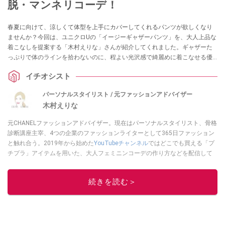
脱・マンネリコーデ！
春夏に向けて、涼しくて体型を上手にカバーしてくれるパンツが欲しくなり
ませんか？今回は、ユニクロUの「イージーギャザーパンツ」を、大人上品な
着こなしを提案する「木村えりな」さんが紹介してくれました。ギャザーた
っぷりで体のラインを拾わないのに、程よい光沢感で綺麗めに着こなせる優
秀アイテムです。カジュアルすぎない大人のパンツをお探しの方は必見で
イチオシスト
す！
パーソナルスタイリスト / 元ファッションアドバイザー
木村えりな
元CHANELファッションアドバイザー。現在はパーソナルスタイリスト、骨格
診断講座主宰、4つの企業のファッションライターとして365日ファッション
と触れ合う。2019年から始めた
YouTubeチャンネル
ではどこでも買える「プ
チプラ」アイテムを用いた、大人フェミニンコーデの作り方などを配信して
いる。
木村えりなのSNSはこちら
このイチオシストの他の記事を読む
続きを読む＞