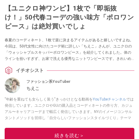
【ユニクロ神ワンピ】1枚で「即垢抜
け！」50代春コーデの強い味方「ポロワン
ピース」は絶対買いでしょ
春夏のコーディネート、1枚で楽に決まるアイテムがあると嬉しいですよね。
今回は、50代女性に向けたコーデ術に詳しい「ちえこ」さんが、ユニクロの
「ウォッシャブルスキッパーポロワンピース」を紹介してくれました。体の
ラインを拾いすぎず、お家で洗える優秀なニットワンピースです。きれいめ
にもカジュアルにも着回せる万能アイテムなので、春夏の服装にお悩みの方
イチオシスト
は必見です！
ファッション系YouTuber
ちえこ
"年齢を重ねても女らしく装う"きっかけとなる動画を
YouTubeチャンネル
では
発信しています。ユニクロやGUの購入品とコーディネートの作り方、カジュ
アル〜キャリアコーデまで幅広く発信していきます。NYのイメージコンサル
タントメソッドを習得し「自分らしいファッションスタイルづくり」テーマ
にイメージコンサルタントとしてアドバイスさせていただいております。ま
た、自身のキャリアコーデでもそのメソッドを活用し、経験とスキルを日々
続きを読む＞
積み上げ続けている外資系企業のコンサルタント（25年以上のキャリア）か