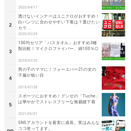
2025/04/17
透けないインナーはユニクロがおすすめ！
白パンツに合わせやすい下着は？選びたい
2
カラ...
2025/03/29
100均セリア「バスタオル」おすすめ3種
類比較！マイクロファイバー、綿100％◎
3
2024/03/20
男の子のママに！フォーエバー21の女の
子服が狙い目
4
2019/07/28
スポーツにおすすめ！グンゼの「Tuche」
は華やかでストレスフリーな無裁縫下着
5
2021/06/01
SNSアカウントを着実に成長。実はみんな
ココ使ってます。