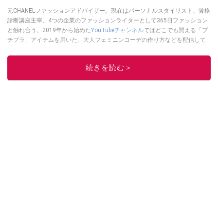
元CHANELファッションアドバイザー。現在はパーソナルスタイリスト、骨格
診断講座主宰、4つの企業のファッションライターとして365日ファッション
と触れ合う。2019年から始めた
YouTubeチャンネル
ではどこでも買える「プ
チプラ」アイテムを用いた、大人フェミニンコーデの作り方などを配信して
いる。
木村えりなのSNSはこちら
このイチオシストの他の記事を読む
続きを読む＞