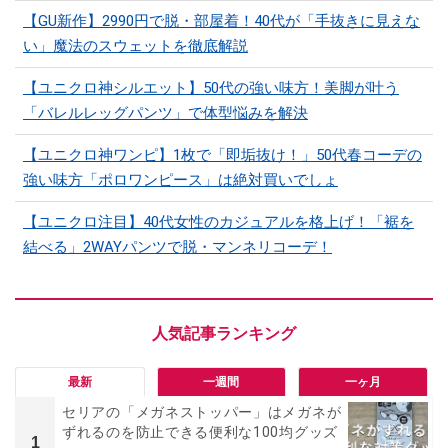
【GU新作】2990円で脱・部屋着！40代が「手抜きに見えな
い」魔法のスウェットを徹底解説
【ユニクロ神シルエット】50代の強い味方！美脚が叶う
「バレルレッグパンツ」で体型悩みを解決
【ユニクロ神ワンピ】1枚で「即垢抜け！」50代春コーデの
強い味方「ポロワンピース」は絶対買いでしょ
【ユニクロ注目】40代女性のカジュアルを格上げ！「裾を
結べる」2WAYパンツで脱・マンネリコーデ！
最新
一週間
一ヶ月
セリアの「メガネストッパー」はメガネが
ずれるのを防止できる便利な100均グッズ
1