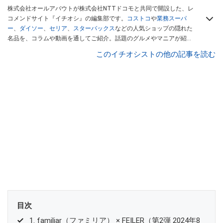
株式会社オールアバウトが株式会社NTTドコモと共同で開設した、レ
コメンドサイト『イチオシ』の編集部です。
コストコ
や
業務スーパ
ー
、
ダイソー
、
セリア
、
スターバックス
などの人気ショップの隠れた
名品を、コラムや動画を通してご紹介。話題のグルメやマニアが紹介
するアウトドア情報も満載です。配信しているコンテンツは専門家や
このイチオシストの他の記事を読む
インフルエンサーが実際に使用してレビューしています。毎日トレン
ド情報をお届けしているので、ぜひ
Googleニュースでフォロー
してく
ださい！
目次
1. familiar（ファミリア） × FEILER（第2弾 2024年8