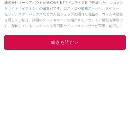
株式会社オールアバウトが株式会社NTTドコモと共同で開設した、レコメン
ドサイト『イチオシ』の編集部です。
コストコ
や
業務スーパー
、
ダイソー
、
セリア
、
スターバックス
などの人気ショップの隠れた名品を、コラムや動画
を通してご紹介。話題のグルメやマニアが紹介するアウトドア情報も満載で
す。配信しているコンテンツは専門家やインフルエンサーが実際に使用して
レビューしています。毎日トレンド情報をお届けしているので、ぜひ
Google
ニュースでフォロー
してください！
続きを読む＞
このイチオシストの他の記事を読む