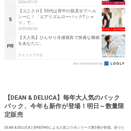
2026/07/15
【ユニクロ】50代は背中の肌見せでヘル
シーに！「エアリズムローバックTシャ
5
ツ」で...
2025/06/24
【大人気】ひんやり冷感寝具で快適な睡眠
をあなたに。
PR
アイリスプラザ
Recommended by
【DEAN & DELUCA】毎年大人気のバック
パック、今年も新作が登場！明日～数量限
定販売
DEAN & DELUCAとBRIEFINGによる人気コラボシリーズ第5弾が登場。折りた