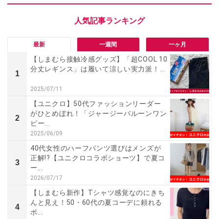
最新
一週間
一ヶ月
【しまむら接触冷感グッズ】「超COOL 10
分丈レギンス」は履いて涼しい実力派！...
1
2025/07/11
【ユニクロ】50代ファッションリーダー
がひとめぼれ！「ジャージーバルーンワン
2
ピー...
2025/06/09
40代女性のハーフパンツ選びはメンズが
正解!?【ユニクロコラボショーツ】で夏コ
3
ー...
2026/07/17
【しまむら新作】Tシャツ感覚なのにきち
んと見え！50・60代の夏コーデに頼れる
4
ポ...