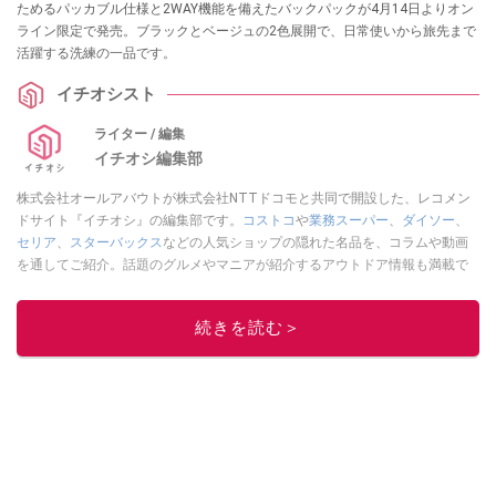
ためるパッカブル仕様と2WAY機能を備えたバックパックが4月14日よりオン
ライン限定で発売。ブラックとベージュの2色展開で、日常使いから旅先まで
活躍する洗練の一品です。
イチオシスト
ライター / 編集
イチオシ編集部
株式会社オールアバウトが株式会社NTTドコモと共同で開設した、レコメン
ドサイト『イチオシ』の編集部です。
コストコ
や
業務スーパー
、
ダイソー
、
セリア
、
スターバックス
などの人気ショップの隠れた名品を、コラムや動画
を通してご紹介。話題のグルメやマニアが紹介するアウトドア情報も満載で
す。配信しているコンテンツは専門家やインフルエンサーが実際に使用して
レビューしています。毎日トレンド情報をお届けしているので、ぜひ
Google
続きを読む＞
ニュースでフォロー
してください！
このイチオシストの他の記事を読む