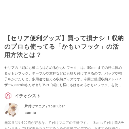
【セリア便利グッズ】買って損ナシ！収納
のプロも使ってる「かもいフック」の活
用方法とは？
セリアの「縦にも横にもはさめるかもいフック」は、50mmまでの枠に挟め
るかもいフック。テーブルや窓枠などにも取り付けできるので、バッグや帽
子をかけたりと、多用途で使える収納グッズです。今回は整理収納アドバイ
ザーのsamiaさんがセリアの「縦にも横にもはさめるかもいフック」を使っ
た活用方法やおすすめポイントを紹介してくれました。
イチオシスト
片付けマニア / YouTuber
samia
無印良品や100均が好きな、片付けマニアの主婦です。「Samia片付け収納チ
ャンネル」では家事をラクにするための収納アイデアや、おすすめ収納グッ