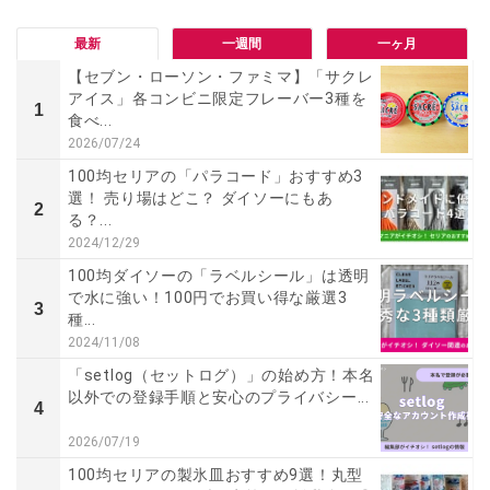
最新
一週間
一ヶ月
【セブン・ローソン・ファミマ】「サクレ
アイス」各コンビニ限定フレーバー3種を
1
食べ...
2026/07/24
100均セリアの「パラコード」おすすめ3
選！ 売り場はどこ？ ダイソーにもあ
2
る？...
2024/12/29
100均ダイソーの「ラベルシール」は透明
で水に強い！100円でお買い得な厳選3
3
種...
2024/11/08
「setlog（セットログ）」の始め方！本名
以外での登録手順と安心のプライバシー...
4
2026/07/19
100均セリアの製氷皿おすすめ9選！丸型