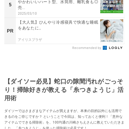
やかわいいハート型、水筒用、離乳食も◎
5
売...
2025/03/10
【大人気】ひんやり冷感寝具で快適な睡眠
をあなたに。
PR
アイリスプラザ
Recommended by
【ダイソー必見】蛇口の隙間汚れがごっそ
り！掃除好きが教える「糸つきようじ」活
用術
ダイソーではさまざまなアイテムが買えますが、本来の目的以外にも活用で
きるのをご存じですか？ ということで今回は、知っておくと便利！「意外な
アイテムでできる掃除術」を、100均通の川崎さちえさんに教えていただきま
した。「糸つきようじ」を使った掃除術は必見です！