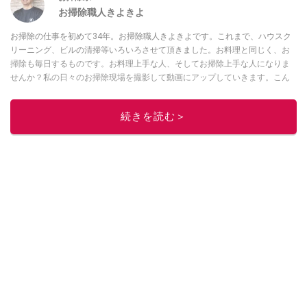
お掃除職人きよきよ
お掃除の仕事を初めて34年。お掃除職人きよきよです。これまで、ハウスク
リーニング、ビルの清掃等いろいろさせて頂きました。お料理と同じく、お
掃除も毎日するものです。お料理上手な人、そしてお掃除上手な人になりま
せんか？私の日々のお掃除現場を撮影して動画にアップしていきます。こん
な現場もあったよ等、報告動画も作成していきたいと思います。Twitterは
コ
チラ！
続きを読む＞
このイチオシストの他の記事を読む