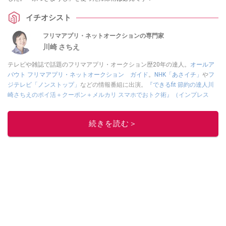
イチオシスト
フリマアプリ・ネットオークションの専門家
川崎 さちえ
テレビや雑誌で話題のフリマアプリ・オークション歴20年の達人。
オールア
バウト フリマアプリ・ネットオークション ガイド
。
NHK「あさイチ」
や
フ
ジテレビ「ノンストップ」
などの情報番組に出演。
『できるfit 節約の達人川
崎さちえのポイ活＋クーポン＋メルカリ スマホでおトク術』（インプレス
刊）
、
『「ゆる副業」のはじめかた メルカリ スマホ1つでスキマ時間に効率
的に稼ぐ！』（翔泳社刊）
ほか著書多数。ブログは
「川崎さちえのごちゃま
続きを読む＞
ぜ日記」
。
■経歴：2003年、夫が子育てをするために、突然会社を辞める。翌月からの
給料が０円になり、家にいながら、しかも空いた時間でできるオークション
に目をつける。しかし、取引の仕方がわからずに、まずは落札者として参
加。その後、出品者側にまわり、家の中の物を出品しまくる。出品する物が
ほぼなくなってからは、仕入れを経験。ネットオークションを生活の一部に
取り入れるべく、「ネットオークションやフリマアプリは生活のインフラに
なる」という考えを持つ。また消費税増税の社会においては、ネットオーク
ションやフリマアプリが家計の救世主になりえると考え、業者とは違う視点
でユーザーとして参加中。