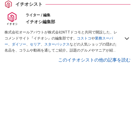
イチオシスト
ライター / 編集
イチオシ編集部
株式会社オールアバウトが株式会社NTTドコモと共同で開設した、レ
コメンドサイト『イチオシ』の編集部です。
コストコ
や
業務スーパ
ー
、
ダイソー
、
セリア
、
スターバックス
などの人気ショップの隠れた
名品を、コラムや動画を通してご紹介。話題のグルメやマニアが紹介
するアウトドア情報も満載です。配信しているコンテンツは専門家や
このイチオシストの他の記事を読む
インフルエンサーが実際に使用してレビューしています。毎日トレン
ド情報をお届けしているので、ぜひ
Googleニュースでフォロー
してく
ださい！