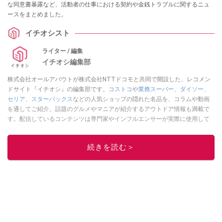
な同意書暴露など、活動者の仕事における契約や金銭トラブルに関するニュ
ースをまとめました。
イチオシスト
ライター / 編集
イチオシ編集部
株式会社オールアバウトが株式会社NTTドコモと共同で開設した、レコメン
ドサイト『イチオシ』の編集部です。
コストコ
や
業務スーパー
、
ダイソー
、
セリア
、
スターバックス
などの人気ショップの隠れた名品を、コラムや動画
を通してご紹介。話題のグルメやマニアが紹介するアウトドア情報も満載で
す。配信しているコンテンツは専門家やインフルエンサーが実際に使用して
レビューしています。毎日トレンド情報をお届けしているので、ぜひ
Google
ニュースでフォロー
してください！
続きを読む＞
このイチオシストの他の記事を読む