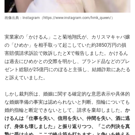
画像出典：Instagram（https://www.instagram.com/hmk_queen/）
実業家の「かけるん」こと菊地翔氏が、カリスマキャバ嬢
の「ひめか」を相手取って起こしていた約3850万円の損
害賠償請求訴訟で敗訴したとXで報告しました。かけるん
は過去にひめかとの交際を明かし、ブランド品などのプレ
ゼント総額が25億円にのぼると主張し、結婚詐欺にあたる
と訴えていました。
しかし裁判所は、婚姻に関する確定的な意思表示や具体的
な婚姻準備の事実は認められないと判断。指輪についても
婚約指輪と断定できないとして、請求を棄却しました。
か
けるんは「仕事を失い、信用を失い、仲間を失い、酒に逃
げ、身体も壊しました」と振り返りつつ、「この判決を真
摯に受け止め、ここで終止符を打ちます」と争いを終える