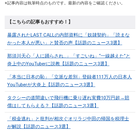
※記事内容は執筆時点のものです。最新の内容をご確認ください。
【こちらの記事もおすすめ！】
暴露されたLAST CALLの内部資料に「奴隷契約」「読まな
かった本人が悪い」と賛否の声【話題のニュース3選】
那須川天心「人に踊らされ…」「すごいね」“一線越えた”と
炎上中のYouTuberに説教【話題のニュース3選】
「本当に日本の恥」「立派な差別」登録者111万人の日本人
YouTuberが大炎上【話題のニュース3選】
タクシーの道間違いで飛行機に乗り遅れ実費10万円超→賠
償はしてもらえる？【話題のニュース3選】
「税金逃れ」と批判が相次ぐオリラジ中田の帰国を税理士
が解説【話題のニュース3選】