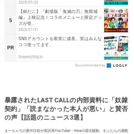
2025/07/25
【銀だこ】『劇場版「鬼滅の刃」無限城
編』上映記念！コラボメニューと限定グッ
5
ズが登...
2025/07/31
SNSアカウントを着実に成長。実はみんな
ココ使ってます。
PR
Dreaw合同会社
Recommended by
暴露されたLAST CALLの内部資料に「奴隷
契約」「読まなかった本人が悪い」と賛否
の声【話題のニュース3選】
まーちゃろの案件詐欺や英語系YouTuber・Hinaの退任騒動、すふたんの過酷