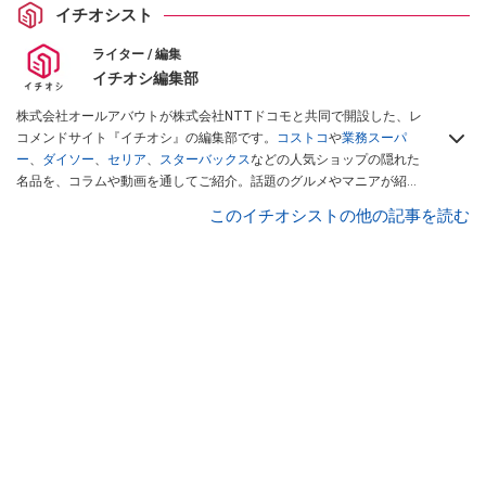
イチオシスト
ライター / 編集
イチオシ編集部
株式会社オールアバウトが株式会社NTTドコモと共同で開設した、レ
コメンドサイト『イチオシ』の編集部です。
コストコ
や
業務スーパ
ー
、
ダイソー
、
セリア
、
スターバックス
などの人気ショップの隠れた
名品を、コラムや動画を通してご紹介。話題のグルメやマニアが紹介
するアウトドア情報も満載です。配信しているコンテンツは専門家や
このイチオシストの他の記事を読む
インフルエンサーが実際に使用してレビューしています。毎日トレン
ド情報をお届けしているので、ぜひ
Googleニュースでフォロー
してく
ださい！