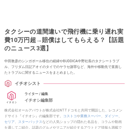
タクシーの道間違いで飛行機に乗り遅れ実
費10万円超→賠償はしてもらえる？【話題
のニュース3選】
中田敦彦のシンガポール移住の経緯やBUDDICA中野社長のタクシートラブ
ル、フリダム日記アオイのタイでのヤラセ謝罪など、海外や移動先で直面し
たトラブルに関するニュースをまとめました。
イチオシスト
ライター / 編集
イチオシ編集部
株式会社オールアバウトが株式会社NTTドコモと共同で開設した、レコメン
ドサイト『イチオシ』の編集部です。
コストコ
や
業務スーパー
、
ダイソー
、
セリア
、
スターバックス
などの人気ショップの隠れた名品を、コラムや動画
を通してご紹介。話題のグルメやマニアが紹介するアウトドア情報も満載で