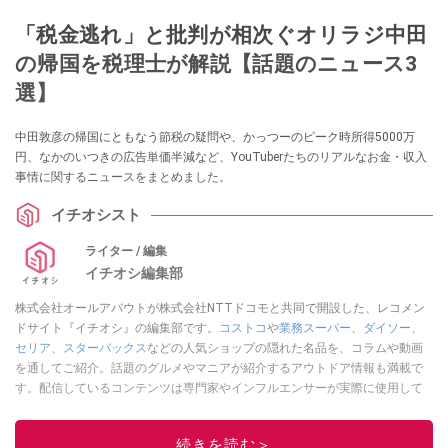
「税金逃れ」と批判が相次ぐオリラジ中田
の帰国を税理士が解説【話題のニュース3
選】
中田敦彦の帰国にともなう節税の疑問や、かっつーのピーク時所得5000万
円、なかのいつきの広告単価半減など、YouTuberたちのリアルなお金・収入
事情に関するニュースをまとめました。
イチオシスト
ライター / 編集
イチオシ編集部
株式会社オールアバウトが株式会社NTTドコモと共同で開設した、レコメン
ドサイト『イチオシ』の編集部です。
コストコ
や
業務スーパー
、
ダイソー
、
セリア
、
スターバックス
などの人気ショップの隠れた名品を、コラムや動画
を通してご紹介。話題のグルメやマニアが紹介するアウトドア情報も満載で
す。配信しているコンテンツは専門家やインフルエンサーが実際に使用して
レビューしています。毎日トレンド情報をお届けしているので、ぜひ
Google
ニュースでフォロー
してください！
続きを読む＞