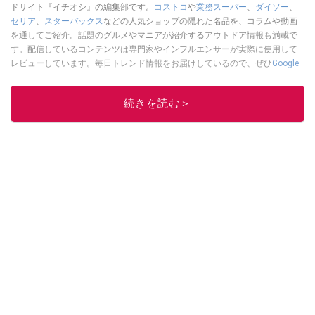
ドサイト『イチオシ』の編集部です。
コストコ
や
業務スーパー
、
ダイソー
、
セリア
、
スターバックス
などの人気ショップの隠れた名品を、コラムや動画
を通してご紹介。話題のグルメやマニアが紹介するアウトドア情報も満載で
す。配信しているコンテンツは専門家やインフルエンサーが実際に使用して
レビューしています。毎日トレンド情報をお届けしているので、ぜひ
Google
ニュースでフォロー
してください！
このイチオシストの他の記事を読む
続きを読む＞