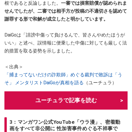
根であると反論しました。
一審では損害賠償が認められま
せんでしたが、二審では相手方が投稿の不適切さを認めて
謝罪する形で和解が成立したと明かしています。
DaiGoは「誹謗中傷って負けるんで、皆さんやめたほうが
いい」と述べ、誤情報に便乗した中傷に対しても厳しく法
的措置を取る姿勢を示しました。
＜出典＞
「捕まってないだけの詐欺師」めぐる裁判で敗訴は「う
そ」 メンタリストDaiGoが真相を語る
（ユーチュラ）
ユーチュラで記事を読む
3：マンガワン公式YouTube「ウラ漫」、密着動
画をすべて非公開に 性加害事件めぐる不祥事で