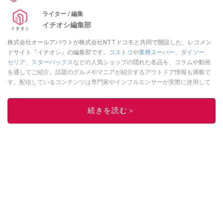
ライター / 編集
イチオシ編集部
株式会社オールアバウトが株式会社NTTドコモと共同で開設した、レコメン
ドサイト『イチオシ』の編集部です。
コストコ
や
業務スーパー
、
ダイソー
、
セリア
、
スターバックス
などの人気ショップの隠れた名品を、コラムや動画
を通してご紹介。話題のグルメやマニアが紹介するアウトドア情報も満載で
す。配信しているコンテンツは専門家やインフルエンサーが実際に使用して
レビューしています。毎日トレンド情報をお届けしているので、ぜひ
Google
ニュースでフォロー
してください！
続きを読む＞
このイチオシストの他の記事を読む