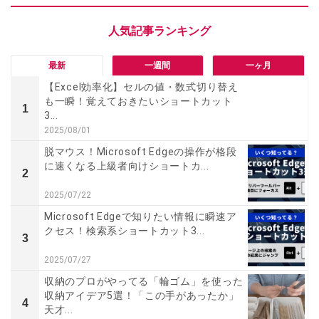
最新
一週間
一ヶ月
【Excel効率化】セルの値・数式切り替え
も一瞬！覚えておきたいショートカット
1
3...
2025/08/01
脱マウス！Microsoft Edgeの操作が格段
に速くなる上級者向けショートカ...
2
2025/07/22
Microsoft Edgeで知りたい情報に瞬速ア
クセス！検索系ショートカット3...
3
2025/07/27
収納のプロがやってる「輪ゴム」を使った
収納アイデア5選！「この手があったか」
4
天才...