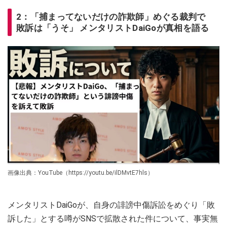
2：「捕まってないだけの詐欺師」めぐる裁判で
敗訴は「うそ」 メンタリストDaiGoが真相を語る
画像出典：YouTube（https://youtu.be/ilDMvtE7hls）
メンタリストDaiGoが、自身の誹謗中傷訴訟をめぐり「敗
訴した」とする噂がSNSで拡散された件について、事実無