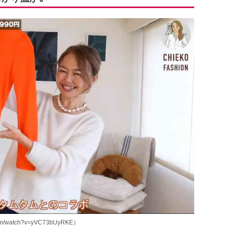
m/watch?v=yVC73bUyRKE）