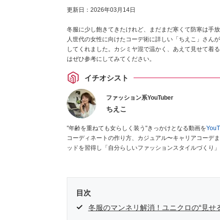
更新日：
2026年03月14日
冬服に少し飽きてきたけれど、まだまだ寒くて防寒は手放
人世代の女性に向けたコーデ術に詳しい「ちえこ」さんが
してくれました。カシミヤ混で温かく、あえて見せて着る
はぜひ参考にしてみてください。
イチオシスト
ファッション系YouTuber
ちえこ
"年齢を重ねても女らしく装う"きっかけとなる動画を
You
コーディネートの作り方、カジュアル〜キャリアコーデま
ッドを習得し「自分らしいファッションスタイルづくり」
だいております。また、自身のキャリアコーデでもそのメ
系企業のコンサルタント（25年以上のキャリア）かつ２
目次
冬服のマンネリ解消！ユニクロの“見せ