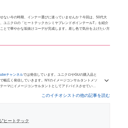
せない今の時期、インナー選びに迷っていませんか？今回は、50代大
、ユニクロの「ヒートテックカシミヤブレンドポインテールT」を紹介
ことで華やかな垢抜けコーデが完成します。差し色で気分を上げたい方
Tubeチャンネル
では発信しています。ユニクロやGUの購入品と
で幅広く発信していきます。NYのイメージコンサルタントメソ
テーマにイメージコンサルタントとしてアドバイスさせていた
ソッドを活用し、経験とスキルを日々積み上げ続けている外資
このイチオシストの他の記事を読む
児の母です。
る”ヒートテック