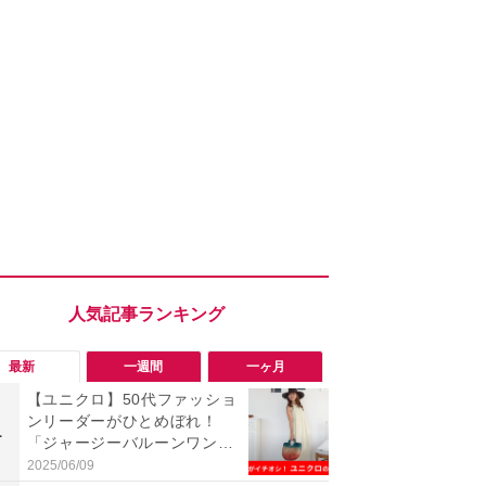
最新
一週間
一ヶ月
【ユニクロ】50代ファッショ
【評価4以上
ンリーダーがひとめぼれ！
「MOMENTUM
1
1
「ジャージーバルーンワンピ
が人気の理
ース」は体型カバーできて最
音質とノイ
2025/06/09
2026/08/02