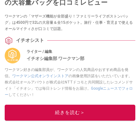
の大容量バッグを口コミレビュー
ワークマンの「マザーズ機能が全部盛り！ファミリーライフボストンバッ
グ」は4500円で32Lの大容量＆全15ポケット。旅行・仕事・育児まで使える
オールマイティさが口コミで話題。
イチオシスト
ライター / 編集
イチオシ編集部 ワークマン部
ワークマン好きの編集部員が、ワークマンの人気商品やおすすめ商品を発
信。
ワークマン公式オンラインストア
の画像使用許諾をいただいています。
株式会社オールアバウトが株式会社NTTドコモと共同開設したレコメンドサ
イト「イチオシ」では毎日トレンド情報をお届け。
Googleニュースでフォロ
ー
してください！
このイチオシストの他の記事を読む
続きを読む＞