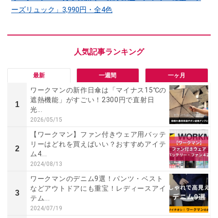
ーズリュック」3,990円・全4色
最新
一週間
一ヶ月
ワークマンの新作日傘は「マイナス15℃の
遮熱機能」がすごい！2300円で直射日
1
光...
2026/05/15
【ワークマン】ファン付きウェア用バッテ
リーはどれを買えばいい？おすすめアイテ
2
ム4...
2024/08/13
ワークマンのデニム9選！パンツ・ベスト
などアウトドアにも重宝！レディースアイ
3
テム...
2024/07/19