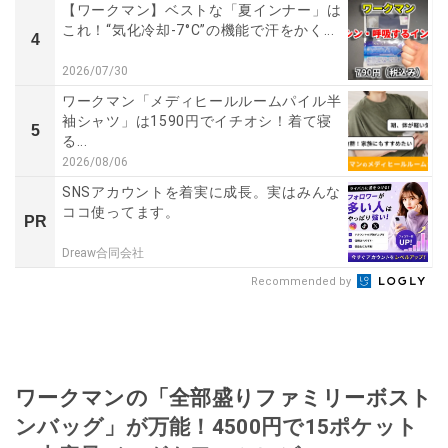
【ワークマン】ベストな「夏インナー」は
これ！“気化冷却-7°C”の機能で汗をかく...
4
2026/07/30
ワークマン「メディヒールルームパイル半
袖シャツ」は1590円でイチオシ！着て寝
5
る...
2026/08/06
SNSアカウントを着実に成長。実はみんな
ココ使ってます。
PR
Dreaw合同会社
Recommended by
ワークマンの「全部盛りファミリーボスト
ンバッグ」が万能！4500円で15ポケット