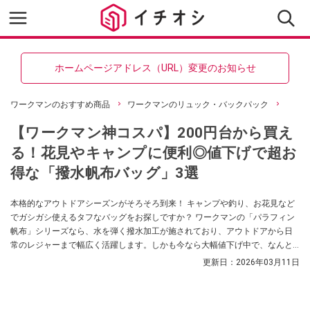
ホームページアドレス（URL）変更のお知らせ
ワークマンのおすすめ商品
ワークマンのリュック・バックパック
【ワークマン神コスパ】200円台から買え
る！花見やキャンプに便利◎値下げで超お
得な「撥水帆布バッグ」3選
本格的なアウトドアシーズンがそろそろ到来！ キャンプや釣り、お花見など
でガシガシ使えるタフなバッグをお探しですか？ ワークマンの「パラフィン
帆布」シリーズなら、水を弾く撥水加工が施されており、アウトドアから日
常のレジャーまで幅広く活躍します。しかも今なら大幅値下げ中で、なんと
200円台から買える最強コスパアイテムが勢揃い。今回は、用途に合わせて選
更新日：
2026年03月11日
べる今がお得な帆布バッグを3アイテムご紹介します。