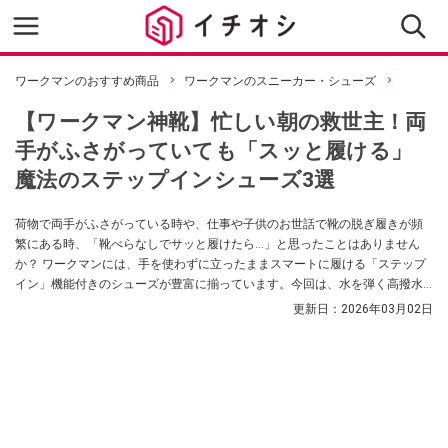
ワークマンのおすすめ商品
ワークマンのスニーカー・シューズ
【ワークマン神靴】忙しい朝の救世主！両
手がふさがっていても「スッと履ける」
魔法のステップインシューズ3選
荷物で両手がふさがっている時や、仕事や子供のお世話で靴の脱ぎ履きが頻
繁にある時、「靴べらなしでサッと履けたら…」と思ったことはありません
か？ ワークマンには、手を使わずに立ったままスマートに履ける「ステップ
イン」機能付きのシューズが豊富に揃っています。今回は、水を弾く高撥水
加工付きのモデルや、雲の上を歩くようなインソールのサンダルなど、毎日
更新日：
2026年03月02日
の外出を劇的に変えてくれるおすすめのレディースシューズ3足をご紹介しま
す。