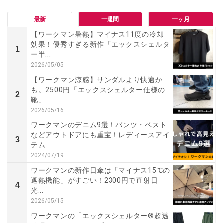
最新
一週間
一ヶ月
【ワークマン暑熱】マイナス11度の冷却
効果！優秀すぎる新作「エックスシェルタ
1
ー半...
2026/05/05
【ワークマン涼感】サンダルより快適か
も。2500円「エックスシェルター仕様の
2
靴」...
2026/05/16
ワークマンのデニム9選！パンツ・ベスト
などアウトドアにも重宝！レディースアイ
3
テム...
2024/07/19
ワークマンの新作日傘は「マイナス15℃の
遮熱機能」がすごい！2300円で直射日
4
光...
2026/05/15
ワークマンの「エックスシェルター®超透