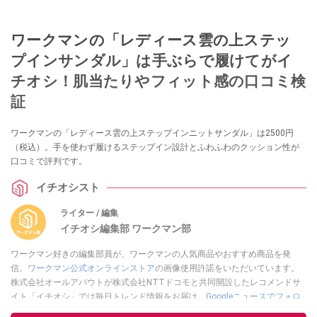
ワークマンの「レディース雲の上ステッ
プインサンダル」は手ぶらで履けてがイ
チオシ！肌当たりやフィット感の口コミ検
証
ワークマンの「レディース雲の上ステップインニットサンダル」は2500円
（税込）。手を使わず履けるステップイン設計とふわふわのクッション性が
口コミで評判です。
イチオシスト
ライター / 編集
イチオシ編集部 ワークマン部
ワークマン好きの編集部員が、ワークマンの人気商品やおすすめ商品を発
信。
ワークマン公式オンラインストア
の画像使用許諾をいただいています。
株式会社オールアバウトが株式会社NTTドコモと共同開設したレコメンドサ
イト「イチオシ」では毎日トレンド情報をお届け。
Googleニュースでフォロ
ー
してください！