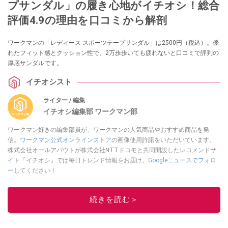
プサンダル」の履き心地がイチオシ！総合
評価4.9の理由を口コミから解剖
ワークマンの「レディース スポーツテープサンダル」は2500円（税込）。優
れたフィット感とクッション性で、2万歩歩いても疲れないと口コミで評判の
厚底サンダルです。
イチオシスト
ライター / 編集
イチオシ編集部 ワークマン部
ワークマン好きの編集部員が、ワークマンの人気商品やおすすめ商品を発
信。
ワークマン公式オンラインストア
の画像使用許諾をいただいています。
株式会社オールアバウトが株式会社NTTドコモと共同開設したレコメンドサ
イト「イチオシ」では毎日トレンド情報をお届け。
Googleニュースでフォロ
ー
してください！
このイチオシストの他の記事を読む
続きを読む＞