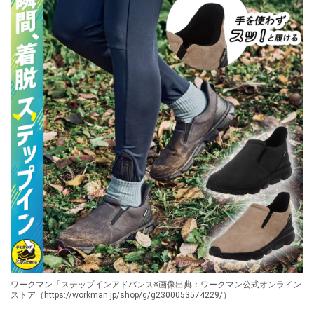
ワークマン「ステップインアドバンス※画像出典：ワークマン公式オンライン
ストア（https://workman.jp/shop/g/g2300053574229/）