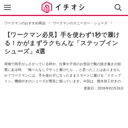
ワークマンのおすすめ商品
ワークマンのスニーカー・シューズ
【ワークマン必見】手を使わず1秒で履け
る！かがまずラクちんな「ステップイン
シューズ」4選
荷物で両手がふさがっている時や、仕事や子供のお世話で靴の脱ぎ履きが頻
繁にある時、「靴べらなしでサッと履けたら…」と思ったことはありません
か？ワークマンには、手を使わずに立ったままスマートに履ける「ステップ
イン」機能付きのシューズが豊富に揃っています。今回は、撥水加工付きの
モデルやかかとを踏みながら履ける新感覚のシューズなど、毎日の外出を劇
更新日：
2026年02月26日
的に変えてくれるおすすめの4足をご紹介します。