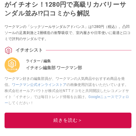
がイチオシ！1280円で高級リカバリーサ
ンダル並み!?口コミから解説
ワークマンの「シックソールサンダルアドバンス」は1280円（税込）。凸凹
ソールの足裏刺激と2層構造の衝撃吸収で、室内履きや日常使いに最適と口コ
ミで評判のサンダルです。
イチオシスト
ライター / 編集
イチオシ編集部 ワークマン部
ワークマン好きの編集部員が、ワークマンの人気商品やおすすめ商品を発
信。
ワークマン公式オンラインストア
の画像使用許諾をいただいています。
株式会社オールアバウトが株式会社NTTドコモと共同開設したレコメンドサ
イト「イチオシ」では毎日トレンド情報をお届け。
Googleニュースでフォロ
ー
してください！
このイチオシストの他の記事を読む
続きを読む＞