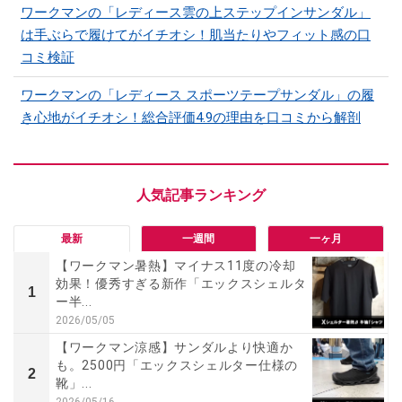
ワークマンの「レディース雲の上ステップインサンダル」
は手ぶらで履けてがイチオシ！肌当たりやフィット感の口
コミ検証
ワークマンの「レディース スポーツテープサンダル」の履
き心地がイチオシ！総合評価4.9の理由を口コミから解剖
最新
一週間
一ヶ月
【ワークマン暑熱】マイナス11度の冷却
効果！優秀すぎる新作「エックスシェルタ
1
ー半...
2026/05/05
【ワークマン涼感】サンダルより快適か
も。2500円「エックスシェルター仕様の
2
靴」...
2026/05/16