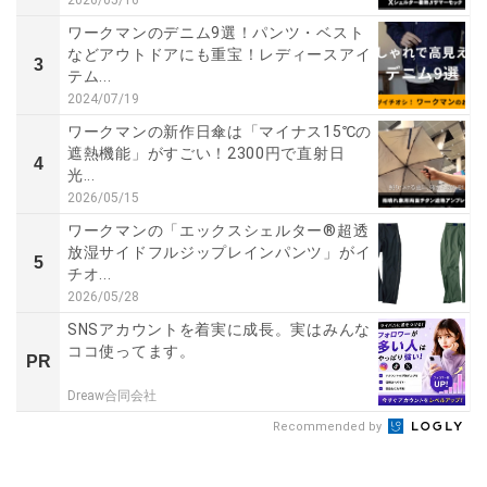
ワークマンのデニム9選！パンツ・ベスト
などアウトドアにも重宝！レディースアイ
3
テム...
2024/07/19
ワークマンの新作日傘は「マイナス15℃の
遮熱機能」がすごい！2300円で直射日
4
光...
2026/05/15
ワークマンの「エックスシェルター®超透
放湿サイドフルジップレインパンツ」がイ
5
チオ...
2026/05/28
SNSアカウントを着実に成長。実はみんな
ココ使ってます。
PR
Dreaw合同会社
Recommended by