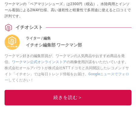
ワークマンの「ベアマリンシューズ」は2300円（税込）。水陸両用とインソ
ール着脱による2WAY仕様、高い速乾性と軽量性で多用途に使えると口コミで
評判です。
イチオシスト
ライター / 編集
イチオシ編集部 ワークマン部
ワークマン好きの編集部員が、ワークマンの人気商品やおすすめ商品を発
信。
ワークマン公式オンラインストア
の画像使用許諾をいただいています。
株式会社オールアバウトが株式会社NTTドコモと共同開設したレコメンドサ
イト「イチオシ」では毎日トレンド情報をお届け。
Googleニュースでフォロ
ー
してください！
このイチオシストの他の記事を読む
続きを読む＞