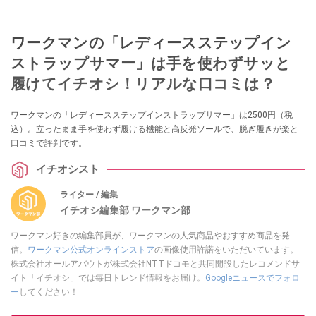
ワークマンの「レディースステップイン
ストラップサマー」は手を使わずサッと
履けてイチオシ！リアルな口コミは？
ワークマンの「レディースステップインストラップサマー」は2500円（税
込）。立ったまま手を使わず履ける機能と高反発ソールで、脱ぎ履きが楽と
口コミで評判です。
イチオシスト
ライター / 編集
イチオシ編集部 ワークマン部
ワークマン好きの編集部員が、ワークマンの人気商品やおすすめ商品を発
信。
ワークマン公式オンラインストア
の画像使用許諾をいただいています。
株式会社オールアバウトが株式会社NTTドコモと共同開設したレコメンドサ
イト「イチオシ」では毎日トレンド情報をお届け。
Googleニュースでフォロ
ー
してください！
このイチオシストの他の記事を読む