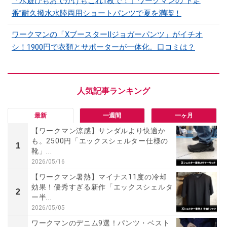
「水遊びもおでかけもこれ1枚で！」ワークマンの“ド定
番”耐久撥水水陸両用ショートパンツで夏を満喫！
ワークマンの「XブースターⅡジョガーパンツ」がイチオ
シ！1900円で衣類とサポーターが一体化。口コミは？
最新
一週間
一ヶ月
【ワークマン涼感】サンダルより快適か
も。2500円「エックスシェルター仕様の
1
靴」...
2026/05/16
【ワークマン暑熱】マイナス11度の冷却
効果！優秀すぎる新作「エックスシェルタ
2
ー半...
2026/05/05
ワークマンのデニム9選！パンツ・ベスト