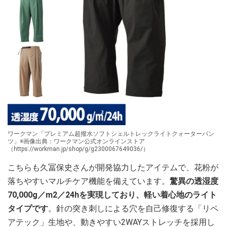
ワークマン「プレミアム超撥水ソフトシェルトレックライトクォーターパン
ツ」※画像出典：ワークマン公式オンラインストア
（https://workman.jp/shop/g/g2300067649036/）
こちらも久冨保史さんが開発協力したアイテムで、花粉が
落ちやすいマルチケア機能を備えています。
驚異の透湿度
70,000g／m2／24hを実現しており、軽い着心地のライト
タイプです
。針の突き刺しによる穴を自己修復する「リペ
アテック」生地や、動きやすい2WAYストレッチを採用し