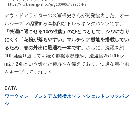
ークマン公式オンラインストア
（https://workman.jp/shop/g/g2300067599034/）
アウトドアライターの久冨保史さんが開発協力した、オー
ルシーズン活躍する本格的なトレッキングパンツです。
「快適に過ごせる10の性能」のひとつとして、シワになり
にくく「花粉が落ちやすい」マルチケア機能を搭載してい
るため、春の外出に最適な一本です
。さらに、洗濯を約
100回繰り返しても続く超撥水機能や、透湿度25,000g／
m2／24hという優れた透湿性を備えており、快適な着心地
をキープしてくれます。
DATA
ワークマン┃プレミアム超撥水ソフトシェルトレックパン
ツ