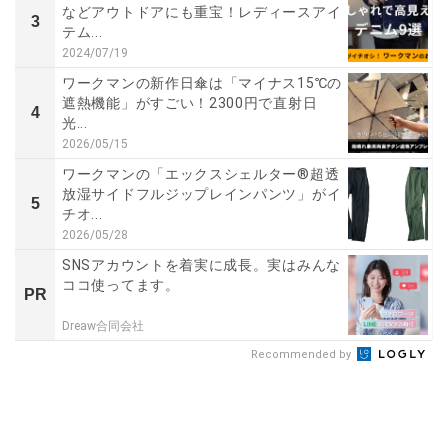
などアウトドアにも重宝！レディースアイ
3
テム...
2024/07/19
ワークマンの新作日傘は「マイナス15℃の
遮熱機能」がすごい！2300円で直射日
4
光...
2026/05/15
ワークマンの「エックスシェルター®超透
放湿サイドフルジップレインパンツ」がイ
5
チオ...
2026/05/28
SNSアカウントを着実に成長。実はみんな
ココ使ってます。
PR
Dreaw合同会社
Recommended by