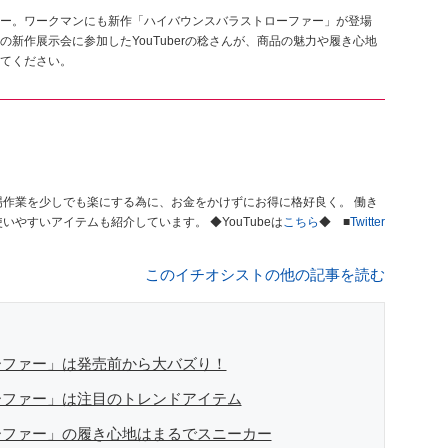
ー。ワークマンにも新作「ハイバウンスバラストローファー」が登場
新作展示会に参加したYouTuberの稔さんが、商品の魅力や履き心地
てください。
やすい快適な環境つくりを。 街歩き、タウンユースでも使いやすいアイテムも紹介しています。 ◆YouTubeは
こちら
◆ ■
Twitter
このイチオシストの他の記事を読む
ーファー」は発売前から大バズり！
ーファー」は注目のトレンドアイテム
ーファー」の履き心地はまるでスニーカー