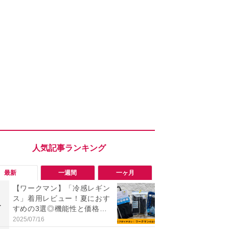
最新
一週間
一ヶ月
【ワークマン】「冷感レギン
究極の湿度
ス」着用レビュー！夏におす
で蒸れゼロ
1
1
すめの3選◎機能性と価格比
イテキ湿度ワ
較
00円は秋ま
2025/07/16
2026/08/06