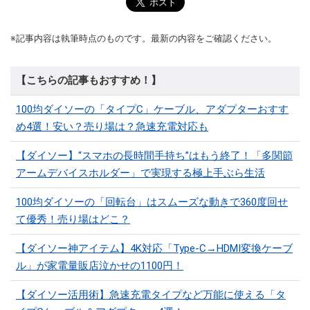
※記事内容は執筆時点のものです。最新の内容をご確認ください。
【こちらの記事もおすすめ！】
100均ダイソーの「タイプC」ケーブル、アダプターおすす
め4選！安い？売り場は？急速充電対応も
【ダイソー】“スマホの長時間手持ち”はもう終了！「多関節
アームデバイスホルダー」で実現する極上手ぶら生活
100均ダイソーの「回転台」はスムーズな動きで360度回せ
て優秀！売り場はどこ？
【ダイソー神アイテム】4K対応「Type-C→HDMI変換ケーブ
ル」が家電量販店泣かせの1100円！
【ダイソー活用術】急速充電タイプなど万能に使える「タ