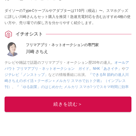
ダイソーのType-Cケーブルやアダプターは110円（税込）〜。スマホグッズ
に詳しい川崎さんもセット購入を推奨！急速充電対応を含むおすすめ4種の使
い方や、売り場での探し方を分かりやすく紹介します。
イチオシスト
フリマアプリ・ネットオークションの専門家
川崎 さちえ
テレビや雑誌で話題のフリマアプリ・オークション歴20年の達人。
オールア
バウト フリマアプリ・ネットオークション ガイド
。
NHK「あさイチ」
や
フ
ジテレビ「ノンストップ」
などの情報番組に出演。
『できるfit 節約の達人川
崎さちえのポイ活＋クーポン＋メルカリ スマホでおトク術』（インプレス
刊）
、
『「ゆる副業」のはじめかた メルカリ スマホ1つでスキマ時間に効率
的に稼ぐ！』（翔泳社刊）
ほか著書多数。ブログは
「川崎さちえのごちゃま
ぜ日記」
。
続きを読む＞
■経歴：2003年、夫が子育てをするために、突然会社を辞める。翌月からの
給料が０円になり、家にいながら、しかも空いた時間でできるオークション
に目をつける。しかし、取引の仕方がわからずに、まずは落札者として参
加。その後、出品者側にまわり、家の中の物を出品しまくる。出品する物が
ほぼなくなってからは、仕入れを経験。ネットオークションを生活の一部に
取り入れるべく、「ネットオークションやフリマアプリは生活のインフラに