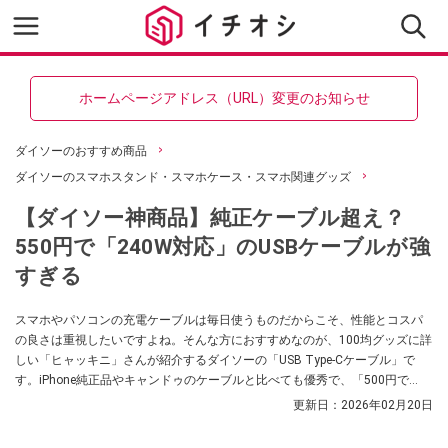
ホームページアドレス（URL）変更のお知らせ
ダイソーのおすすめ商品
ダイソーのスマホスタンド・スマホケース・スマホ関連グッズ
【ダイソー神商品】純正ケーブル超え？
550円で「240W対応」のUSBケーブルが強
すぎる
スマホやパソコンの充電ケーブルは毎日使うものだからこそ、性能とコスパ
の良さは重視したいですよね。そんな方におすすめなのが、100均グッズに詳
しい「ヒャッキニ」さんが紹介するダイソーの「USB Type-Cケーブル」で
す。iPhone純正品やキャンドゥのケーブルと比べても優秀で、「500円で
240W対応、転送も速い」と高く評価されています。高出力・高速転送対応の
更新日：
2026年02月20日
USB Type-Cケーブルをお探しの方は、ぜひチェックしてみてくださいね。