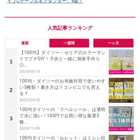
イプCケーブル＆アダプター」4選！
最新
一週間
一ヶ月
【100均】ダイソー・セリアのカラーサン
ドでプチDIY！子供と一緒に簡単手作り
1
◎...
2024/06/18
100均・ダイソーのお布施封筒で使いやす
い3種類！書き方は？コンビニでも買え
2
る？
2023/04/25
100均ダイソーの「ラベルシール」は透明
で水に強い！100円でお買い得な厳選3
3
種...
2024/11/08
100均ダイソーの「ルレット」はミシン目