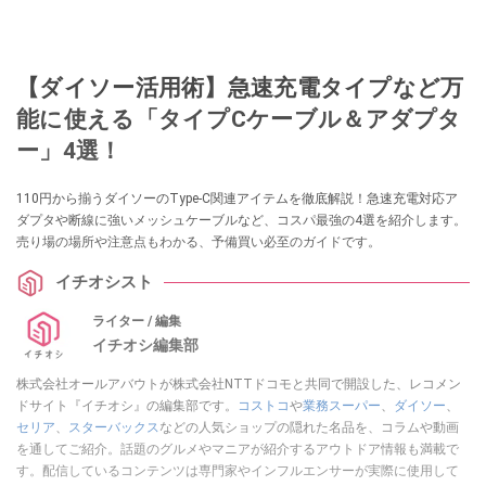
【ダイソー活用術】急速充電タイプなど万
能に使える「タイプCケーブル＆アダプタ
ー」4選！
110円から揃うダイソーのType-C関連アイテムを徹底解説！急速充電対応ア
ダプタや断線に強いメッシュケーブルなど、コスパ最強の4選を紹介します。
売り場の場所や注意点もわかる、予備買い必至のガイドです。
イチオシスト
ライター / 編集
イチオシ編集部
株式会社オールアバウトが株式会社NTTドコモと共同で開設した、レコメン
ドサイト『イチオシ』の編集部です。
コストコ
や
業務スーパー
、
ダイソー
、
セリア
、
スターバックス
などの人気ショップの隠れた名品を、コラムや動画
を通してご紹介。話題のグルメやマニアが紹介するアウトドア情報も満載で
す。配信しているコンテンツは専門家やインフルエンサーが実際に使用して