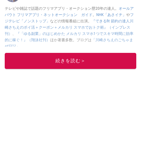
テレビや雑誌で話題のフリマアプリ・オークション歴20年の達人。
オールア
バウト フリマアプリ・ネットオークション ガイド
。
NHK「あさイチ」
や
フ
ジテレビ「ノンストップ」
などの情報番組に出演。
『できるfit 節約の達人川
崎さちえのポイ活＋クーポン＋メルカリ スマホでおトク術』（インプレス
刊）
、
『「ゆる副業」のはじめかた メルカリ スマホ1つでスキマ時間に効率
的に稼ぐ！』（翔泳社刊）
ほか著書多数。ブログは
「川崎さちえのごちゃま
ぜ日記」
。
■経歴：2003年、夫が子育てをするために、突然会社を辞める。翌月からの
給料が０円になり、家にいながら、しかも空いた時間でできるオークション
続きを読む＞
に目をつける。しかし、取引の仕方がわからずに、まずは落札者として参
加。その後、出品者側にまわり、家の中の物を出品しまくる。出品する物が
ほぼなくなってからは、仕入れを経験。ネットオークションを生活の一部に
取り入れるべく、「ネットオークションやフリマアプリは生活のインフラに
なる」という考えを持つ。また消費税増税の社会においては、ネットオーク
ションやフリマアプリが家計の救世主になりえると考え、業者とは違う視点
でユーザーとして参加中。
このイチオシストの他の記事を読む