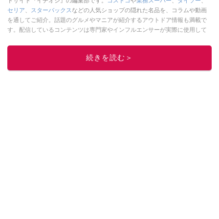
ドサイト『イチオシ』の編集部です。
コストコ
や
業務スーパー
、
ダイソー
、
セリア
、
スターバックス
などの人気ショップの隠れた名品を、コラムや動画
を通してご紹介。話題のグルメやマニアが紹介するアウトドア情報も満載で
す。配信しているコンテンツは専門家やインフルエンサーが実際に使用して
レビューしています。毎日トレンド情報をお届けしているので、ぜひ
Google
ニュースでフォロー
してください！
続きを読む＞
このイチオシストの他の記事を読む