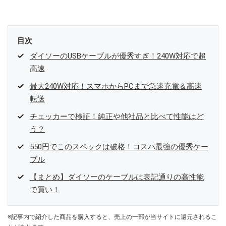
目次
ダイソーのUSBケーブルが優秀すぎ！240W対応で超
高速
最大240W対応！スマホからPCまで急速充電＆高速
転送
チェッカーで検証！純正や他社品と比べて性能はど
う？
550円でこのスペックは破格！コスパ最強の優秀ケー
ブル
【まとめ】ダイソーのケーブルは表記通りの高性能
で買い！
※記事内で紹介した商品を購入すると、売上の一部が当サイトに還元されるこ