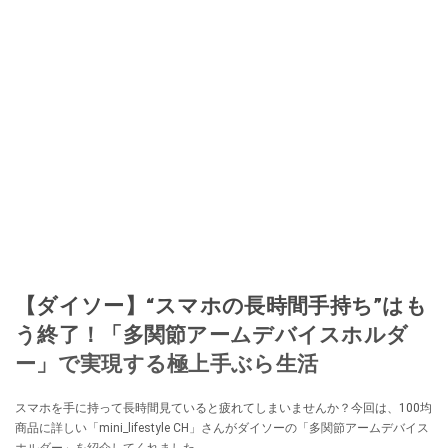
なる」という考えを持つ。また消費税増税の社会においては、ネットオーク
ションやフリマアプリが家計の救世主になりえると考え、業者とは違う視点
でユーザーとして参加中。
このイチオシストの他の記事を読む
【ダイソー】“スマホの長時間手持ち”はも
う終了！「多関節アームデバイスホルダ
ー」で実現する極上手ぶら生活
スマホを手に持って長時間見ていると疲れてしまいませんか？今回は、100均
商品に詳しい「mini_lifestyle CH」さんがダイソーの「多関節アームデバイス
ホルダー」を紹介してくれました。