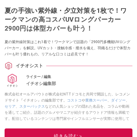
夏の手強い紫外線・夕立対策を1枚で！ワ
ークマンの高コスパUVロングパーカー
2900円は体型カバーも叶う！
夏の紫外線対策はこれ1着で！ワークマンで話題の「2900円多機能UVロング
パーカー」を解説。UVカット・接触冷感・撥水を備え、羽織るだけで体型カ
バーも叶う優れもの。リアルな口コミは必見です！
イチオシスト
ライター / 編集
イチオシ編集部
株式会社オールアバウトが株式会社NTTドコモと共同で開設した、レコメン
ドサイト『イチオシ』の編集部です。
コストコ
や
業務スーパー
、
ダイソー
、
セリア
、
スターバックス
などの人気ショップの隠れた名品を、コラムや動画
を通してご紹介。話題のグルメやマニアが紹介するアウトドア情報も満載で
す。配信しているコンテンツは専門家やインフルエンサーが実際に使用して
レビューしています。毎日トレンド情報をお届けしているので、ぜひ
Google
ニュースでフォロー
してください！
続きを読む＞