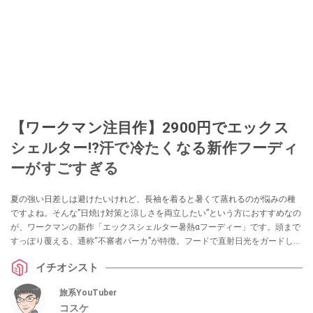
【ワークマン注目作】2900円でエックス
シェルター!?汗で冷たくなる新作フーディ
ーがすごすぎる
夏の強い日差しは避けたいけれど、長袖を着ると暑くて蒸れるのが悩みの種
ですよね。そんな”日焼け対策と涼しさを両立したい”という方におすすめなの
が、ワークマンの新作「エックスシェルター暑熱αフーディー」です。頭まで
すっぽり覆える、通称“不審者パーカ”が特徴。フードで直射日光をガードしつ
つ、サイドスリットや速乾・冷感機能で驚くほど涼しく快適に過ごせます。
イチオシスト
夏の外出を快適にする注目のアイテムをご紹介します。
旅系YouTuber
コスケ