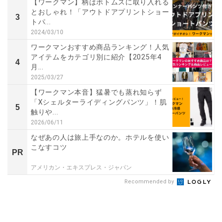
【ワークマン】柄はボトムスに取り入れる
とおしゃれ！「アウトドアプリントショー
3
トパ...
2024/03/10
ワークマンおすすめ商品ランキング！人気
アイテムをカテゴリ別に紹介【2025年4
4
月...
2025/03/27
【ワークマン本音】猛暑でも蒸れ知らず
「Xシェルターライディングパンツ」！肌
5
触りや...
2026/06/11
なぜあの人は旅上手なのか。ホテルを使い
こなすコツ
PR
アメリカン・エキスプレス・ジャパン
Recommended by