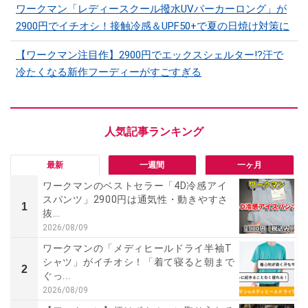
ワークマン「レディースクール撥水UVパーカーロング」が
2900円でイチオシ！接触冷感＆UPF50+で夏の日焼け対策に
【ワークマン注目作】2900円でエックスシェルター!?汗で
冷たくなる新作フーディーがすごすぎる
最新
一週間
一ヶ月
ワークマンのベストセラー「4D冷感アイ
スパンツ」2900円は通気性・動きやすさ
1
抜...
2026/08/09
ワークマンの「メディヒールドライ半袖T
シャツ」がイチオシ！「着て寝ると朝まで
2
ぐっ...
2026/08/09