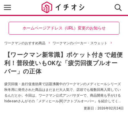
ホームページアドレス（URL）変更のお知らせ
ワークマンのおすすめ商品
ワークマンのパーカー・スウェット
【ワークマン新常識】ポケット付きで超便
利！普段使いもOKな「疲労回復プルオー
バー」の正体
疲労回復・血行促進効果で話題沸騰中のワークマンのメディヒールシリーズ
秋冬用に発売された商品はまだまだ大人気で、店頭でも複数回再入荷してい
るんだとか。今回は、ワークマン公式アンバサダーで、商品開発も手がける
hide-sanさんがその「メディヒール(R)アクトプルオーバー」を紹介してくれ
ました！ 気になっている方は、ぜひチェックしてみてください。
更新日：
2026年02月24日