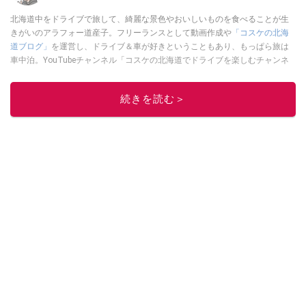
北海道中をドライブで旅して、綺麗な景色やおいしいものを食べることが生
きがいのアラフォー道産子。フリーランスとして動画作成や
「コスケの北海
道ブログ」
を運営し、ドライブ＆車が好きということもあり、もっぱら旅は
車中泊。YouTubeチャンネル「コスケの北海道でドライブを楽しむチャンネ
ル」では、北海道の情報や車中泊の様子、旅だけではなく車のレポートなど
も配信中。
続きを読む＞
このイチオシストの他の記事を読む