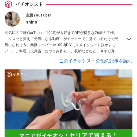
イチオシスト
主婦YouTuber
shino
元気印の主婦YouTuber。100均が大好きでDIYが得意な26歳の主婦。
「クスッと笑えて元気になる動画」がモットーで、見ているだけで元
気になれそう。業務スーパーや100均DIY（リメイクシート技がすご
い！）、料理（夫弁当・おつまみ作り）、収納などなど、今すぐ真似
したくなる主婦向けの動画を配信中！
このイチオシストの他の記事を読む