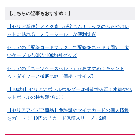
【こちらの記事もおすすめ！】
【セリア新作】メイク直しが楽ちん！リップのふたやパレ
ットに貼れる「ミラーシール」が便利すぎ
セリアの「配線コードフック」で配線をスッキリ固定！太
いケーブルもOKな100均神グッズ
セリアの「スーツケースベルト」がおすすめ！キャンド
ゥ・ダイソーと徹底比較【価格・サイズ】
【100均】セリアのボトルホルダーは機能性抜群！水筒やペ
ットボトルの持ち運びに◎
【セリアアイデア商品】免許証やマイナカードの個人情報
をガード！110円の「カード保護スリーブ」2選