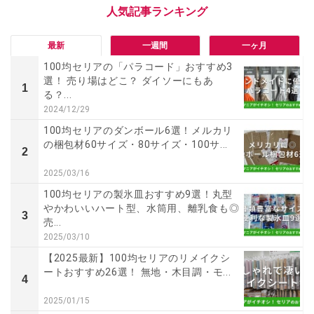
最新
一週間
一ヶ月
100均セリアの「パラコード」おすすめ3
選！ 売り場はどこ？ ダイソーにもあ
1
る？...
2024/12/29
100均セリアのダンボール6選！メルカリ
の梱包材60サイズ・80サイズ・100サ...
2
2025/03/16
100均セリアの製氷皿おすすめ9選！丸型
やかわいいハート型、水筒用、離乳食も◎
3
売...
2025/03/10
【2025最新】100均セリアのリメイクシ
ートおすすめ26選！ 無地・木目調・モ...
4
2025/01/15