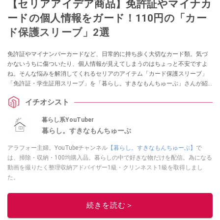
【セリアアイデア商品】免許証やマイナカ
ードの個人情報をガード！110円の「カー
ド保護スリーブ」2選
免許証やマイナンバーカードなど、日常的に持ち歩く大切なカード類。気づ
かないうちに傷ついたり、個人情報が見えてしまうのはちょっと不安ですよ
ね。そんな悩みを解消してくれるセリアのアイテム「カード保護スリーブ」
「免許証・学生証用スリーブ」を「暮らし。すきなもんちゅーぶ」さんが紹
介してくれました。他人に見せたくない顔写真もガードできるそうですの
イチオシスト
で、ぜひチェックしてみてくださいね。
暮らし系YouTuber
暮らし。すきなもんちゅーぶ
アラフォー主婦。YouTubeチャンネル
【暮らし。すきなもんちゅーぶ】
で
は、掃除・収納・100均購入品。暮らしの中で好きな物だけを配信。為になる
動画を撮りたく整理収納アドバイザー1級・クリンネスト1級を取得しまし
た。
このイチオシストの他の記事を読む
続きを読む＞