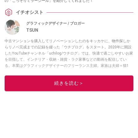
の「こっそりミラーシール」を紹介してくれました！
イチオシスト
グラフィックデザイナー / ブロガー
TSUN
中古マンションを購入してリノベーションしたのをキッカケに、物件探しか
らリノベ完成までの記録を綴った「ウチブログ」をスタート。2020年に開設
したYouTubeチャンネル「uchilog/ウチログ」では、快適で過ごしやすいお家
を目指して、インテリア・収納・雑貨・ラク家事などの動画を配信してい
る。本業はグラフィックデザイナーのフリーランス主婦。家族は夫婦＋猫1
匹。・第9回ESSEインテリアグランプリ審査員賞受賞・リノベりす2016年リ
ノベ人気事例1位
続きを読む＞
このイチオシストの他の記事を読む