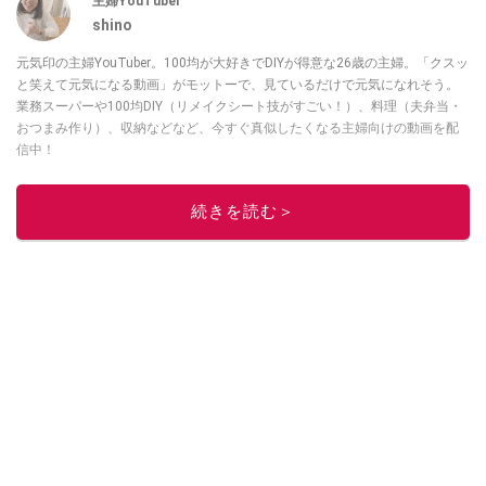
主婦YouTuber
shino
元気印の主婦YouTuber。100均が大好きでDIYが得意な26歳の主婦。「クスッ
と笑えて元気になる動画」がモットーで、見ているだけで元気になれそう。
業務スーパーや100均DIY（リメイクシート技がすごい！）、料理（夫弁当・
おつまみ作り）、収納などなど、今すぐ真似したくなる主婦向けの動画を配
信中！
このイチオシストの他の記事を読む
続きを読む＞