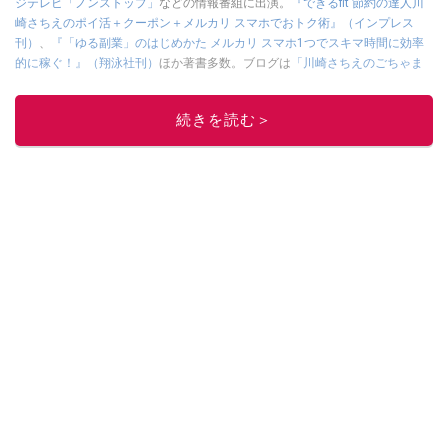
ジテレビ「ノンストップ」
などの情報番組に出演。
『できるfit 節約の達人川
崎さちえのポイ活＋クーポン＋メルカリ スマホでおトク術』（インプレス
刊）
、
『「ゆる副業」のはじめかた メルカリ スマホ1つでスキマ時間に効率
的に稼ぐ！』（翔泳社刊）
ほか著書多数。ブログは
「川崎さちえのごちゃま
ぜ日記」
。
■経歴：2003年、夫が子育てをするために、突然会社を辞める。翌月からの
続きを読む＞
給料が０円になり、家にいながら、しかも空いた時間でできるオークション
に目をつける。しかし、取引の仕方がわからずに、まずは落札者として参
加。その後、出品者側にまわり、家の中の物を出品しまくる。出品する物が
ほぼなくなってからは、仕入れを経験。ネットオークションを生活の一部に
取り入れるべく、「ネットオークションやフリマアプリは生活のインフラに
なる」という考えを持つ。また消費税増税の社会においては、ネットオーク
ションやフリマアプリが家計の救世主になりえると考え、業者とは違う視点
でユーザーとして参加中。
このイチオシストの他の記事を読む