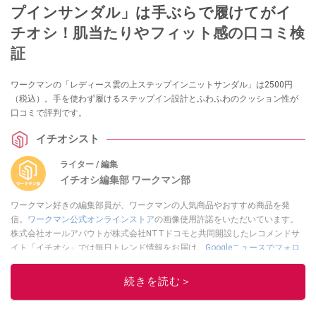
プインサンダル」は手ぶらで履けてがイ
チオシ！肌当たりやフィット感の口コミ検
証
ワークマンの「レディース雲の上ステップインニットサンダル」は2500円
（税込）。手を使わず履けるステップイン設計とふわふわのクッション性が
口コミで評判です。
イチオシスト
ライター / 編集
イチオシ編集部 ワークマン部
ワークマン好きの編集部員が、ワークマンの人気商品やおすすめ商品を発
信。
ワークマン公式オンラインストア
の画像使用許諾をいただいています。
株式会社オールアバウトが株式会社NTTドコモと共同開設したレコメンドサ
イト「イチオシ」では毎日トレンド情報をお届け。
Googleニュースでフォロ
ー
してください！
続きを読む＞
このイチオシストの他の記事を読む