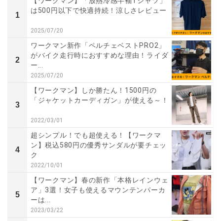
【ワークマン】「放熱冷感半袖Tシャツ」
は500円以下で快適持続！涼しさレビュー
1
2025/07/20
ワークマン新作「ペルチェベストPRO2」
がバイク走行時におすすめな理由！ライダ
2
ー...
2025/07/20
【ワークマン】しか勝たん！1500円の
「ジャケットカーディガン」が使える～！
3
2022/03/01
超シンプル！でも超使える！【ワークマ
ン】税込580円の優秀サンダルが要チェッ
4
ク
2022/10/01
【ワークマン】春の新作「本格レインウェ
ア」3選！女子も使えるマウンテンパーカ
5
ーは...
2023/03/22