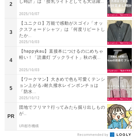
し時計」は「授乳ライトとしても大活躍...
2
2025/10/07
【ユニクロ】万能で感動がスゴイ♪「オッ
クスフォードシャツ」は「何度リピートし
3
たか...
2025/10/03
【happykau】直接本につけるのにめちゃ
軽い！「読書灯 ブックライト」秋の夜...
4
2025/10/03
【ワークマン】大きめで色も可愛くテンシ
ョン上がる♪耐久撥水レインポンチョは
5
「防水...
2025/10/12
団地でフリマ？行ってみたら掘り出しもの
が…
PR
UR都市機構
Recommended by