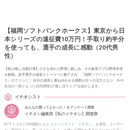
【福岡ソフトバンクホークス】東京から日
本シリーズの遠征費10万円！手取り約半分
を使っても、選手の成長に感動（20代男
性）
【私の推し活家計簿】小さな頃から野球に親しみ、その延長でプロ野球全体
を観戦。若手選手の成長ストーリーに魅了され、『福岡ソフトバンクホーク
ス』のファンに！ 自分の成長と重ね合わせる感動が日々の活力となり、今や
生活の一部となった20代男性の“推し活ライフ”を紹介します。
イチオシスト
みんなの買ってよかった！をアンケート調査
イチオシ編集部【私のイチオシ】調査隊
NTTドコモと共同開設した
レコメンドサイト「イチオシ」
を運営。ユーザー
が「期待以上に、買ってよかった！」と感じた隠れた名品などについてアン