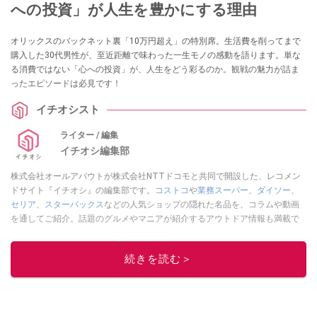
への投資」が人生を豊かにする理由
オリックスのバックネット裏「10万円超え」の特別席。生活費を削ってまで
購入した30代男性が、至近距離で味わった一生モノの感動を語ります。単な
る消費ではない「心への投資」が、人生をどう彩るのか。観戦の魅力が詰ま
ったエピソードは必見です！
イチオシスト
ライター / 編集
イチオシ編集部
株式会社オールアバウトが株式会社NTTドコモと共同で開設した、レコメン
ドサイト『イチオシ』の編集部です。
コストコ
や
業務スーパー
、
ダイソー
、
セリア
、
スターバックス
などの人気ショップの隠れた名品を、コラムや動画
を通してご紹介。話題のグルメやマニアが紹介するアウトドア情報も満載で
す。配信しているコンテンツは専門家やインフルエンサーが実際に使用して
レビューしています。毎日トレンド情報をお届けしているので、ぜひ
Google
続きを読む＞
ニュースでフォロー
してください！
このイチオシストの他の記事を読む