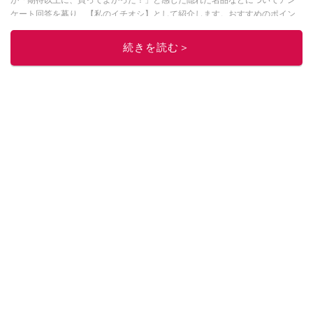
ケート回答を募り、【私のイチオシ】として紹介します。おすすめのポイン
トや、どんな人に最適か？などについて、体験談や投稿写真とともに紹介し
ていきます。
続きを読む＞
このイチオシストの他の記事を読む