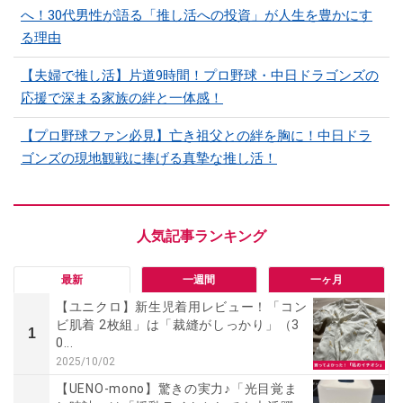
へ！30代男性が語る「推し活への投資」が人生を豊かにす
る理由
【夫婦で推し活】片道9時間！プロ野球・中日ドラゴンズの
応援で深まる家族の絆と一体感！
【プロ野球ファン必見】亡き祖父との絆を胸に！中日ドラ
ゴンズの現地観戦に捧げる真摯な推し活！
最新
一週間
一ヶ月
【ユニクロ】新生児着用レビュー！「コン
ビ肌着 2枚組」は「裁縫がしっかり」（3
1
0...
2025/10/02
【UENO-mono】驚きの実力♪「光目覚ま