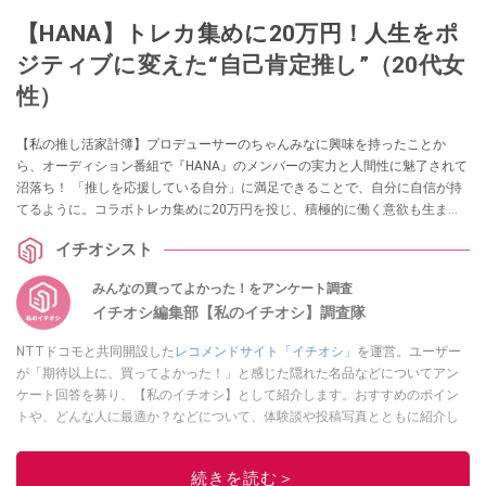
【HANA】トレカ集めに20万円！人生をポ
ジティブに変えた“自己肯定推し”（20代女
性）
【私の推し活家計簿】プロデューサーのちゃんみなに興味を持ったことか
ら、オーディション番組で『HANA』のメンバーの実力と人間性に魅了されて
沼落ち！ 「推しを応援している自分」に満足できることで、自分に自信が持
てるように。コラボトレカ集めに20万円を投じ、積極的に働く意欲も生まれ
たという20代女性の「人生を向上させる推し活ライフ」を紹介します。
イチオシスト
みんなの買ってよかった！をアンケート調査
イチオシ編集部【私のイチオシ】調査隊
NTTドコモと共同開設した
レコメンドサイト「イチオシ」
を運営。ユーザー
が「期待以上に、買ってよかった！」と感じた隠れた名品などについてアン
ケート回答を募り、【私のイチオシ】として紹介します。おすすめのポイン
トや、どんな人に最適か？などについて、体験談や投稿写真とともに紹介し
ていきます。
このイチオシストの他の記事を読む
続きを読む＞