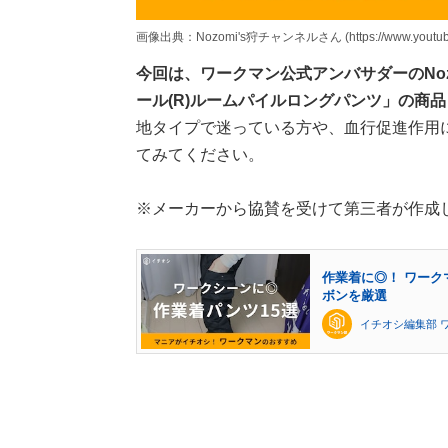
画像出典：Nozomi's狩チャンネルさん (https://www.youtube.
今回は、ワークマン公式アンバサダーのNoz
ール(R)ルームパイルロングパンツ」の商
地タイプで迷っている方や、血行促進作用
てみてください。
※メーカーから協賛を受けて第三者が作成
作業着に◎！ ワーク
ボンを厳選
イチオシ編集部 