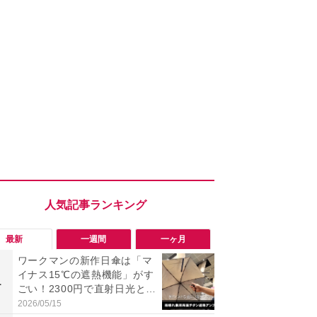
最新
一週間
一ヶ月
ワークマンの新作日傘は「マ
【今夏最強】
イナス15℃の遮熱機能」がす
万使ったレ
1
1
ごい！2300円で直射日光と路
プクラス」と
面熱をダブルでガード
の冷感スラ
2026/05/15
2026/08/01