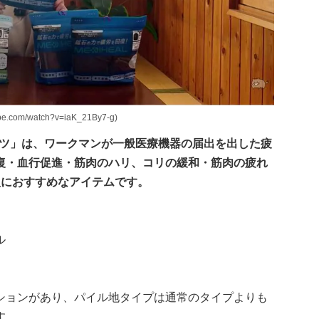
com/watch?v=iaK_21By7-g)
ンツ」は、ワークマンが一般医療機器の届出を出した疲
復・血行促進・筋肉のハリ、コリの緩和・筋肉の疲れ
人におすすめなアイテムです。
ル
ションがあり、パイル地タイプは通常のタイプよりも
す。