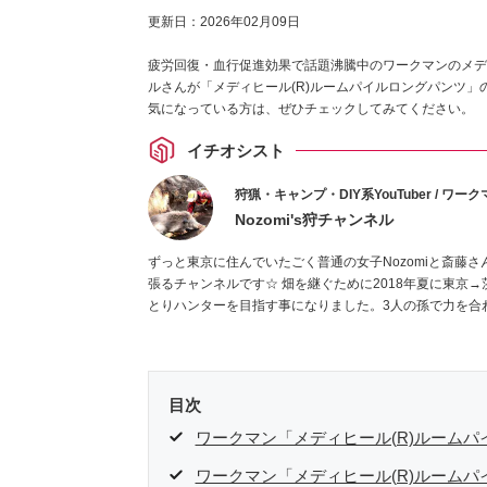
更新日：
2026年02月09日
疲労回復・血行促進効果で話題沸騰中のワークマンのメディ
ルさんが「メディヒール(R)ルームパイルロングパンツ」
気になっている方は、ぜひチェックしてみてください。
イチオシスト
狩猟・キャンプ・DIY系YouTuber / ワ
Nozomi's狩チャンネル
ずっと東京に住んでいたごく普通の女子Nozomiと斎藤
張るチャンネルです☆ 畑を継ぐために2018年夏に東京
とりハンターを目指す事になりました。3人の孫で力を合
ティング”をする気はありません。おばあちゃんの畑を守り
目次
ワークマン「メディヒール(R)ルーム
ワークマン「メディヒール(R)ルーム