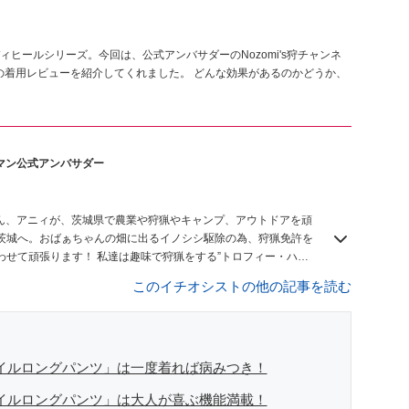
ヒールシリーズ。今回は、公式アンバサダーのNozomi's狩チャンネ
の着用レビューを紹介してくれました。 どんな効果があるのかどうか、
ークマン公式アンバサダー
さん、アニィが、茨城県で農業や狩猟やキャンプ、アウトドアを頑
→茨城へ。おばぁちゃんの畑に出るイノシシ駆除の為、狩猟免許を
わせて頑張ります！ 私達は趣味で狩猟をする”トロフィー・ハン
たい！ 地元の農家さんを守りたい！ とそう思うのです。
このイチオシストの他の記事を読む
パイルロングパンツ」は一度着れば病みつき！
パイルロングパンツ」は大人が喜ぶ機能満載！