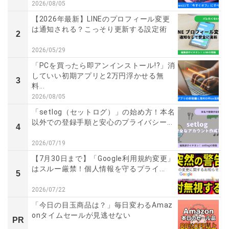
2026/08/05
【2026年最新】LINEのプロフィール変更
は通知される？こっそり更新する設定術
2
2026/05/29
「PCを買ったら即アンインストール!?」消
していい初期アプリと2万円浮かせる無
3
料...
2026/08/05
「setlog（セットログ）」の始め方！本名
以外での登録手順と安心のプライバシー...
4
2026/07/19
【7月30日まで】「Google利用規約変更」
はスルー厳禁！個人情報を守るプライ...
5
2026/07/22
「今日の目玉商品は？」毎日変わるAmaz
onタイムセールが見逃せない
PR