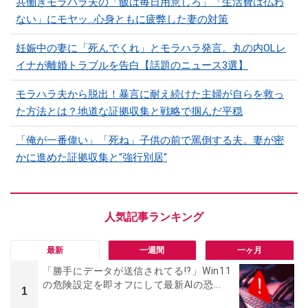
共働きモラハラ夫の「飯は毎日用意しろ」「生活費は払わ
ない」にモヤッ…心身ともに疲弊した妻の対策
妊娠中の妻に「死んでくれ」とモラハラ発言。丸の内OLレ
イナが離婚トラブルを告白【話題のニュース3選】
モラハラ夫から脱出！暴言に耐え続けた主婦が自らを救っ
た方法とは？地道な証拠収集と戦略で掴んだ平穏
「俺が一番偉い」「死ね」子供の前で罵倒する夫。妻が密
かに進めた証拠収集と"強行別居"
最新
一週間
一ヶ月
「勝手にデータが送信されてる!?」Win11
の危険設定を即オフにして最新AIの恐...
1