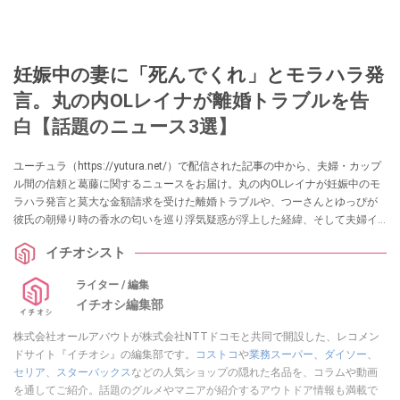
妊娠中の妻に「死んでくれ」とモラハラ発
言。丸の内OLレイナが離婚トラブルを告
白【話題のニュース3選】
ユーチュラ（https://yutura.net/）で配信された記事の中から、夫婦・カップ
ル間の信頼と葛藤に関するニュースをお届け。丸の内OLレイナが妊娠中のモ
ラハラ発言と莫大な金額請求を受けた離婚トラブルや、つーさんとゆっぴが
彼氏の朝帰り時の香水の匂いを巡り浮気疑惑が浮上した経緯、そして夫婦イ
ンフルエンサーの旦那のじゅんとかえでが「第2の妻」である義姉の離婚を報
イチオシスト
告した事情に注目した記事を集めました。各項目の詳細はぜひ、ユーチュラ
でチェックしてみてくださいね。
ライター / 編集
イチオシ編集部
株式会社オールアバウトが株式会社NTTドコモと共同で開設した、レコメン
ドサイト『イチオシ』の編集部です。
コストコ
や
業務スーパー
、
ダイソー
、
セリア
、
スターバックス
などの人気ショップの隠れた名品を、コラムや動画
を通してご紹介。話題のグルメやマニアが紹介するアウトドア情報も満載で