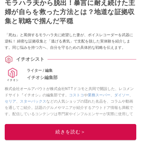
モラハラ夫から脱出！暴言に耐え続けた主
婦が自らを救った方法とは？地道な証拠収
集と戦略で掴んだ平穏
「死ね」と罵倒するモラハラ夫に絶望した妻が、ボイスレコーダーを武器に
逆転！ 綿密な証拠収集と「逃げる勇気」で支配を脱した実体験を紹介しま
す。同じ悩みを持つ方へ、自分を守るための具体的な戦略を伝えます。
イチオシスト
ライター / 編集
イチオシ編集部
株式会社オールアバウトが株式会社NTTドコモと共同で開設した、レコメン
ドサイト『イチオシ』の編集部です。
コストコ
や
業務スーパー
、
ダイソー
、
セリア
、
スターバックス
などの人気ショップの隠れた名品を、コラムや動画
を通してご紹介。話題のグルメやマニアが紹介するアウトドア情報も満載で
す。配信しているコンテンツは専門家やインフルエンサーが実際に使用して
レビューしています。毎日トレンド情報をお届けしているので、ぜひ
Google
ニュースでフォロー
してください！
続きを読む＞
このイチオシストの他の記事を読む