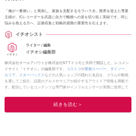
「俺が一番偉い」と罵倒し、家族を支配するモラハラ夫。限界を迎えた専業
主婦が、ICレコーダーを武器に自力で離婚への道を切り拓く実録です。同じ
悩みを抱える方へ、証拠収集と戦略的避難の重要性を伝えます。
イチオシスト
ライター / 編集
イチオシ編集部
株式会社オールアバウトが株式会社NTTドコモと共同で開設した、レコメン
ドサイト『イチオシ』の編集部です。
コストコ
や
業務スーパー
、
ダイソー
、
セリア
、
スターバックス
などの人気ショップの隠れた名品を、コラムや動画
を通してご紹介。話題のグルメやマニアが紹介するアウトドア情報も満載で
す。配信しているコンテンツは専門家やインフルエンサーが実際に使用して
レビューしています。毎日トレンド情報をお届けしているので、ぜひ
Google
ニュースでフォロー
してください！
続きを読む＞
このイチオシストの他の記事を読む