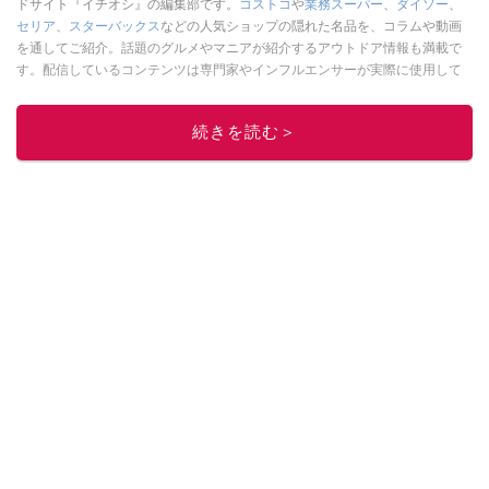
ドサイト『イチオシ』の編集部です。
コストコ
や
業務スーパー
、
ダイソー
、
セリア
、
スターバックス
などの人気ショップの隠れた名品を、コラムや動画
を通してご紹介。話題のグルメやマニアが紹介するアウトドア情報も満載で
す。配信しているコンテンツは専門家やインフルエンサーが実際に使用して
レビューしています。毎日トレンド情報をお届けしているので、ぜひ
Google
ニュースでフォロー
してください！
続きを読む＞
このイチオシストの他の記事を読む