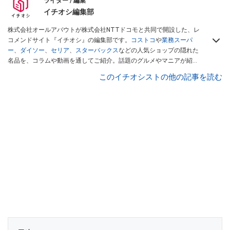
ライター / 編集
イチオシ編集部
株式会社オールアバウトが株式会社NTTドコモと共同で開設した、レ
コメンドサイト『イチオシ』の編集部です。
コストコ
や
業務スーパ
ー
、
ダイソー
、
セリア
、
スターバックス
などの人気ショップの隠れた
名品を、コラムや動画を通してご紹介。話題のグルメやマニアが紹介
するアウトドア情報も満載です。配信しているコンテンツは専門家や
このイチオシストの他の記事を読む
インフルエンサーが実際に使用してレビューしています。毎日トレン
ド情報をお届けしているので、ぜひ
Googleニュースでフォロー
してく
ださい！