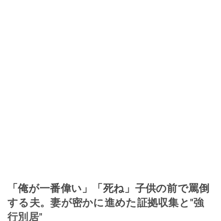
「俺が一番偉い」「死ね」子供の前で罵倒
する夫。妻が密かに進めた証拠収集と"強
行別居"