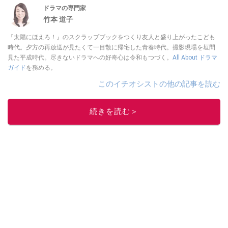
ドラマの専門家
竹本 道子
『太陽にほえろ！』のスクラップブックをつくり友人と盛り上がったこども
時代。夕方の再放送が見たくて一目散に帰宅した青春時代。撮影現場を垣間
見た平成時代。尽きないドラマへの好奇心は令和もつづく。
All About ドラマ
ガイド
を務める。
このイチオシストの他の記事を読む
続きを読む＞