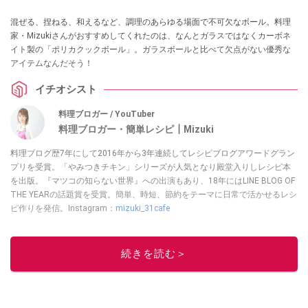
混ぜる、捏ねる、和えるなど、調理のあらゆる場面で不可欠なボール。料理
家・Mizukiさんがおすすめしてくれたのは、なんとガラスではなくカーボネ
イト製の「ポリカクックボール」。ガラスボールと比べて欠点がない優秀な
アイテムなんだそう！
イチオシスト
料理ブロガー / YouTuber
料理ブロガー・簡単レシピ┃Mizuki
料理ブログ歴7年にして2016年から3年連続してレシピブログアワードグラン
プリを受賞。「やみつきチキン」シリーズが人気となり殿堂入りしレシピ本
を出版。『マツコの知らない世界』への出演もあり、18年にはLINE BLOG OF
THE YEARの話題賞を受賞。簡単、時短、節約をテーマに日常で活かせるレシ
ピ作りを発信。Instagram：
mizuki_31cafe
このイチオシストの他の記事を読む
続きを読む＞