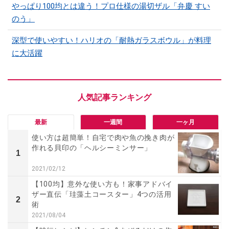
やっぱり100均とは違う！プロ仕様の湯切ザル「弁慶 すい
のう」
深型で使いやすい！ハリオの「耐熱ガラスボウル」が料理
に大活躍
最新
一週間
一ヶ月
使い方は超簡単！自宅で肉や魚の挽き肉が
作れる貝印の「ヘルシーミンサー」
1
2021/02/12
【100均】意外な使い方も！家事アドバイ
ザー直伝「珪藻土コースター」4つの活用
2
術
2021/08/04