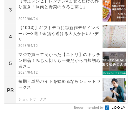
【時短レシピ】レンチン&まぜるだけの作
り置き「豚肉と野菜のうろこ蒸し」
3
2022/06/24
【100均】ギフトデコに◎新作デザインペ
ーパー3選！金箔や透ける大人かわいいデ
4
ザ...
2023/04/10
マジで買って良かった【ニトリ】のキッチ
ン用品！みじん切りも一発だから自炊初心
5
者さ...
2024/04/12
短期・単発バイトを始めるならショットワ
ークス
PR
ショットワークス
Recommended by