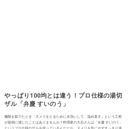
やっぱり100均とは違う！プロ仕様の湯切
ザル「弁慶 すいのう」
麺類を茹でたとき「ヌメリをとるために水洗いして、温め直す」という工程
が面倒に感じたことはありませんか？料理家の大石さんは「弁慶 すいのう」
というプロ仕様のザルを使っているんだとか。ヌメリを気にせずすっきり湯