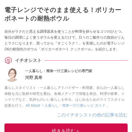
電子レンジでそのまま使える！ポリカー
ボネートの耐熱ボウル
自分がラクだと思える調理器具を使うことが料理を捗らせるコツのひとつ。
毎日の調理によく使うボウルを変えるだけで、日々のご飯作りの負担がぐん
とラクになります。買ってから「すごくラク！」を実感したのが電子レンジ
OKの耐熱性のボウル「ポリカーボネート クックボール」を紹介します。
イチオシスト
一人暮らし・簡単一汁三菜レシピの専門家
河野 真希
暮らしスタイリスト・一人暮らしアドバイザー・料理家。自らの一人暮らし
体験を元に取材や研究を重ね、各種メディアで情報を発信。料理や家事、イ
ンテリアなど、気持ちのいい暮らしを作る、はじめるためのライフスタイル
提案を行う。
All About 一人暮らし・簡単一汁三菜レシピ ガイド
。
このイチオシストの他の記事を読む
続きを読む＞