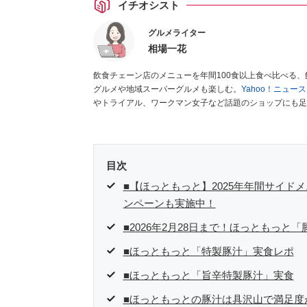
イチオシスト
グルメライター
相場一花
飲食チェーン店のメニューを年間100食以上食べ比べる
グルメや地域スーパーグルメも楽しむ。
Yahoo！ニュ
やトライアル、ワークマン女子など話題のショップにも足
クラブ」
、集英社「週刊プレイボーイ」、宝島社「おいし
として出演実績あり。
目次
■【ほっともっと】2025年年間サイド
ンペーンも実施中！
■2026年2月28日まで！ほっともっと
■ほっともっと「特製豚汁」実食レポ
■ほっともっと「旨辛特製豚汁」実食
■ほっともっとの豚汁は具沢山で満足度