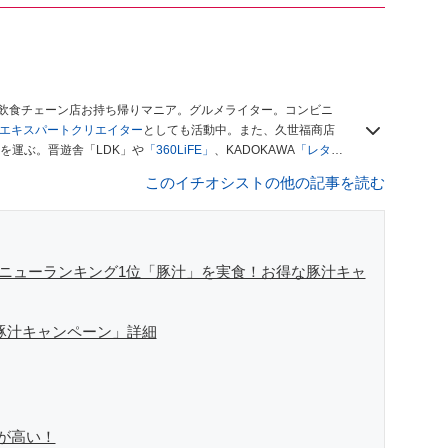
、飲食チェーン店お持ち帰りマニア。グルメライター。コンビニ
ースエキスパートクリエイター
としても活動中。また、久世福商店
を運ぶ。晋遊舎「LDK」や
「360LiFE」
、KADOKAWA
「レタス
い！ シャトレーゼBOOK」などでグルメライター、食の専門家
このイチオシストの他の記事を読む
メニューランキング1位「豚汁」を実食！お得な豚汁キャ
「豚汁キャンペーン」詳細
が高い！