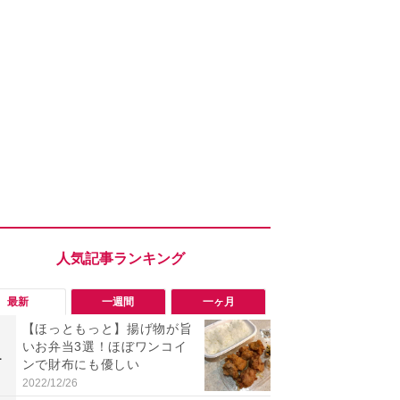
最新
一週間
一ヶ月
【ほっともっと】揚げ物が旨
「ヤバい！
いお弁当3選！ほぼワンコイ
った…」と
1
1
ンで財布にも優しい
【7月30日G
更】内容を
2022/12/26
2026/07/31