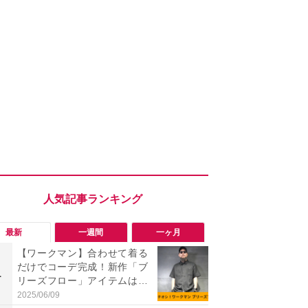
最新
一週間
一ヶ月
【ワークマン】合わせて着る
「ワークマ
だけでコーデ完成！新作「ブ
うならこれ
1
1
リーズフロー」アイテムはセ
感抜群！蒸れ
ットアップがおしゃれ！
サンダル
2025/06/09
2026/08/02