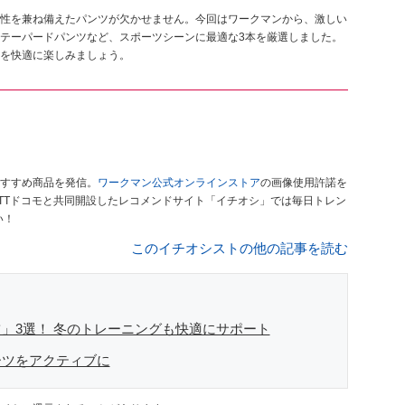
性を兼ね備えたパンツが欠かせません。今回はワークマンから、激しい
テーパードパンツなど、スポーツシーンに最適な3本を厳選しました。
を快適に楽しみましょう。
すすめ商品を発信。
ワークマン公式オンラインストア
の画像使用許諾を
TTドコモと共同開設したレコメンドサイト「イチオシ」では毎日トレン
い！
このイチオシストの他の記事を読む
」3選！ 冬のトレーニングも快適にサポート
ーツをアクティブに