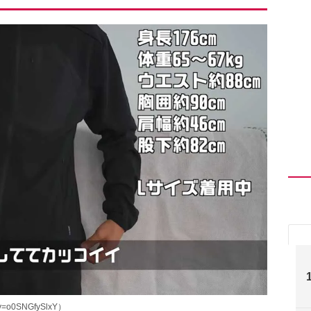
=o0SNGfySlxY）