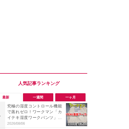
最新
一週間
一ヶ月
究極の湿度コントロール機能
【今夏最強】
で蒸れゼロ！ワークマン「カ
万使ったレ
1
1
イテキ湿度ワークパンツ」29
プクラス」と
00円は秋まで快適に履ける
の冷感スラ
2026/08/06
2026/08/01