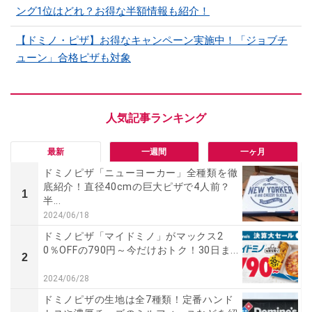
ング1位はどれ？お得な半額情報も紹介！
【ドミノ・ピザ】お得なキャンペーン実施中！「ジョブチ
ューン」合格ピザも対象
最新
一週間
一ヶ月
ドミノピザ「ニューヨーカー」全種類を徹
底紹介！直径40cmの巨大ピザで4人前？
1
半...
2024/06/18
ドミノピザ「マイドミノ」がマックス2
0％OFFの790円～今だけおトク！30日ま...
2
2024/06/28
ドミノピザの生地は全7種類！定番ハンド