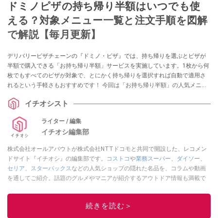
ドミノピザの持ち帰り半額はいつでも使
える？対象メニュー一覧と注文手順を図解
で解説【毎月更新】
デリバリーピザチェーンの『ドミノ・ピザ』では、持ち帰りを選ぶとピザが
半額で購入できる「お持ち帰り半額」サービスを実施しています。1枚から何
枚でもすべてのピザが対象で、とにかく持ち帰りを選択すれば自動で適用さ
れるという手軽さもおすすめです！ 今回は「お持ち帰り半額」の人気メニュ
ー一覧をはじめ、お得なクーポン情報、いつまで実施しているかや「お持ち
イチオシスト
帰り500円」キャンペーンなどのドミノ・ピザに関する気になる疑問を紹介し
ます。
ライター / 編集
イチオシ編集部
株式会社オールアバウトが株式会社NTTドコモと共同で開設した、レコメン
ドサイト『イチオシ』の編集部です。
コストコ
や
業務スーパー
、
ダイソー
、
セリア
、
スターバックス
などの人気ショップの隠れた名品を、コラムや動画
を通してご紹介。話題のグルメやマニアが紹介するアウトドア情報も満載で
す。配信しているコンテンツは専門家やインフルエンサーが実際に使用して
レビューしています。毎日トレンド情報をお届けしているので、ぜひ
Google
続きを読む＞
ニュースでフォロー
してください！