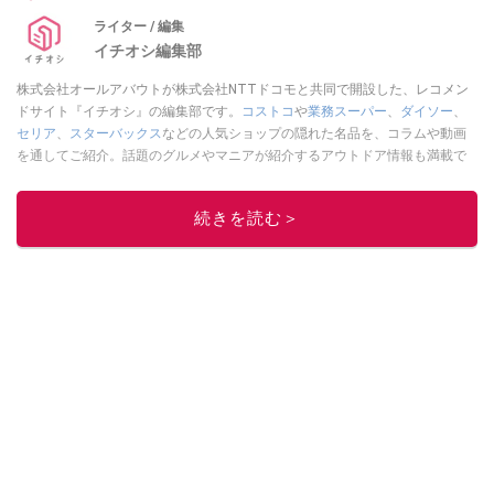
ライター / 編集
イチオシ編集部
株式会社オールアバウトが株式会社NTTドコモと共同で開設した、レコメン
ドサイト『イチオシ』の編集部です。
コストコ
や
業務スーパー
、
ダイソー
、
セリア
、
スターバックス
などの人気ショップの隠れた名品を、コラムや動画
を通してご紹介。話題のグルメやマニアが紹介するアウトドア情報も満載で
す。配信しているコンテンツは専門家やインフルエンサーが実際に使用して
レビューしています。毎日トレンド情報をお届けしているので、ぜひ
Google
続きを読む＞
ニュースでフォロー
してください！
このイチオシストの他の記事を読む