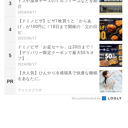
トスや濃厚チーズのミルフィーユなどを紹
3
介
2024/04/11
【ドミノピザ】ピザ1枚買うと「からあ
げ」が100円に！18日まで開催の「父の日
4
ピ...
2023/06/17
ドミノピザ「お盆セール」は20日まで！
【デリバリー限定クーポンで最大50％オ
5
フ】...
2024/08/17
【大人気】ひんやり冷感寝具で快適な睡眠
をあなたに。
PR
アイリスプラザ
Recommended by