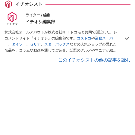
イチオシスト
ライター / 編集
イチオシ編集部
株式会社オールアバウトが株式会社NTTドコモと共同で開設した、レ
コメンドサイト『イチオシ』の編集部です。
コストコ
や
業務スーパ
ー
、
ダイソー
、
セリア
、
スターバックス
などの人気ショップの隠れた
名品を、コラムや動画を通してご紹介。話題のグルメやマニアが紹介
するアウトドア情報も満載です。配信しているコンテンツは専門家や
このイチオシストの他の記事を読む
インフルエンサーが実際に使用してレビューしています。毎日トレン
ド情報をお届けしているので、ぜひ
Googleニュースでフォロー
してく
ださい！