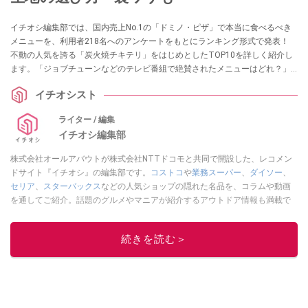
イチオシ編集部では、国内売上No.1の「ドミノ・ピザ」で本当に食べるべき
メニューを、利用者218名へのアンケートをもとにランキング形式で発表！
不動の人気を誇る「炭火焼チキテリ」をはじめとしたTOP10を詳しく紹介し
ます。「ジョブチューンなどのテレビ番組で絶賛されたメニューはどれ？」
「どの生地を選べばいいの？」といった疑問や、サイドメニューの人気順か
イチオシスト
らおトクな注文のコツまで徹底解説します。
ライター / 編集
イチオシ編集部
株式会社オールアバウトが株式会社NTTドコモと共同で開設した、レコメン
ドサイト『イチオシ』の編集部です。
コストコ
や
業務スーパー
、
ダイソー
、
セリア
、
スターバックス
などの人気ショップの隠れた名品を、コラムや動画
を通してご紹介。話題のグルメやマニアが紹介するアウトドア情報も満載で
す。配信しているコンテンツは専門家やインフルエンサーが実際に使用して
レビューしています。毎日トレンド情報をお届けしているので、ぜひ
Google
続きを読む＞
ニュースでフォロー
してください！
このイチオシストの他の記事を読む