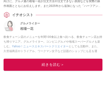
向けに、グルメ通の相場一花が注文方法や注文できない原因などを実際の操
作画面とともにお伝えします。また2025年から追加になった「ハーフアンド
ハーフ」のプラス料金に関する情報もお届けします。
イチオシスト
グルメライター
相場一花
飲食チェーン店のメニューを年間100食以上食べ比べる、飲食チェーン店お持
ち帰りマニア。グルメライター。コンビニグルメや地域スーパーグルメも楽
しむ。
Yahoo！ニュースエキスパートクリエイター
としても活動中。また、
久世福商店やトライアル、ワークマン女子など話題のショップにも足を運
ぶ。晋遊舎「LDK」や
「360LiFE」
、KADOKAWA
「レタスクラブ」
、集英社
「週刊プレイボーイ」、宝島社「おいしい！ シャトレーゼBOOK」などでグ
続きを読む＞
ルメライター、食の専門家として出演実績あり。
このイチオシストの他の記事を読む