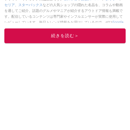
セリア
、
スターバックス
などの人気ショップの隠れた名品を、コラムや動画
を通してご紹介。話題のグルメやマニアが紹介するアウトドア情報も満載で
す。配信しているコンテンツは専門家やインフルエンサーが実際に使用して
レビューしています。毎日トレンド情報をお届けしているので、ぜひ
Google
ニュースでフォロー
してください！
続きを読む＞
このイチオシストの他の記事を読む