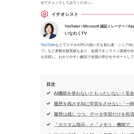
せてチェックしてみてください。
イチオシスト
YouTuber / Microsoft 認証トレーナー / App
いなわくTV
YouTube
などでスマホやPCの使い方を初心者・シニア向
ブ）など多数出版実績もあり、全国でオンライン講座や企
を目指し、わかりやすい解説で全国の学びをサポートして
目次
AI機能を使わないともったいない！安
履歴を残さずAIに学習をさせない「一
履歴は残しつつ、データ学習だけを拒
「カスタム指示」と「メモリ」機能で、