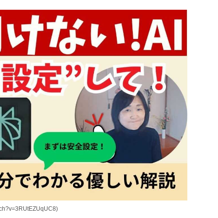
ch?v=3RUtEZUqUC8)