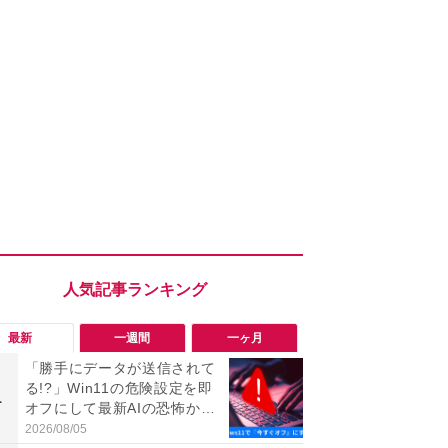
最新
一週間
一ヶ月
「勝手にデータが送信されて
「勝手にデ
る!?」Win11の危険設定を即
る!?」Win
1
1
オフにして最新AIの恐怖から
オフにして最
身を守る技
身を守る技
2026/08/05
2026/08/05