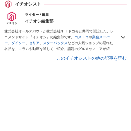
イチオシスト
ライター / 編集
イチオシ編集部
株式会社オールアバウトが株式会社NTTドコモと共同で開設した、レ
コメンドサイト『イチオシ』の編集部です。
コストコ
や
業務スーパ
ー
、
ダイソー
、
セリア
、
スターバックス
などの人気ショップの隠れた
名品を、コラムや動画を通してご紹介。話題のグルメやマニアが紹介
するアウトドア情報も満載です。配信しているコンテンツは専門家や
このイチオシストの他の記事を読む
インフルエンサーが実際に使用してレビューしています。毎日トレン
ド情報をお届けしているので、ぜひ
Googleニュースでフォロー
してく
ださい！