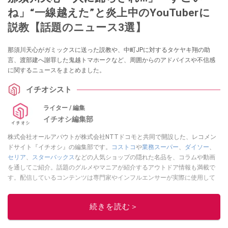
ね」“一線越えた”と炎上中のYouTuberに
説教【話題のニュース3選】
那須川天心がガミックスに送った説教や、中町JPに対するタケヤキ翔の助
言、渡部建へ謝罪した鬼越トマホークなど、周囲からのアドバイスや不信感
に関するニュースをまとめました。
イチオシスト
ライター / 編集
イチオシ編集部
株式会社オールアバウトが株式会社NTTドコモと共同で開設した、レコメン
ドサイト『イチオシ』の編集部です。
コストコ
や
業務スーパー
、
ダイソー
、
セリア
、
スターバックス
などの人気ショップの隠れた名品を、コラムや動画
を通してご紹介。話題のグルメやマニアが紹介するアウトドア情報も満載で
す。配信しているコンテンツは専門家やインフルエンサーが実際に使用して
レビューしています。毎日トレンド情報をお届けしているので、ぜひ
Google
ニュースでフォロー
してください！
続きを読む＞
このイチオシストの他の記事を読む