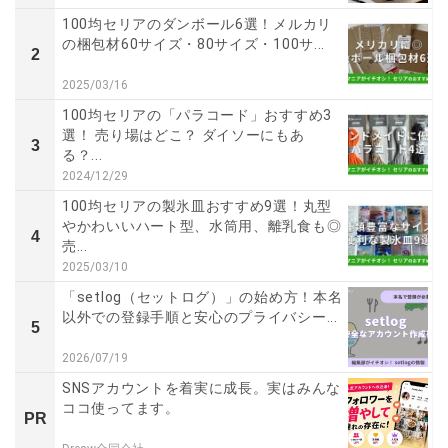
100均セリアのダンボール6選！メルカリ
の梱包材60サイズ・80サイズ・100サ...
2
2025/03/16
100均セリアの「パラコード」おすすめ3
選！ 売り場はどこ？ ダイソーにもあ
3
る？...
2024/12/29
100均セリアの製氷皿おすすめ9選！丸型
やかわいいハート型、水筒用、離乳食も◎
4
売...
2025/03/10
「setlog（セットログ）」の始め方！本名
以外での登録手順と安心のプライバシー...
5
2026/07/19
SNSアカウントを着実に成長。実はみんな
ココ使ってます。
PR