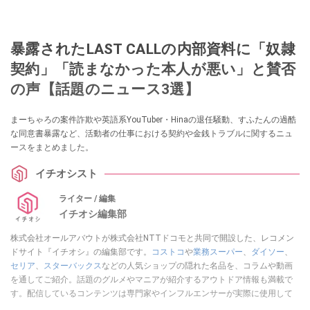
暴露されたLAST CALLの内部資料に「奴隷
契約」「読まなかった本人が悪い」と賛否
の声【話題のニュース3選】
まーちゃろの案件詐欺や英語系YouTuber・Hinaの退任騒動、すふたんの過酷
な同意書暴露など、活動者の仕事における契約や金銭トラブルに関するニュ
ースをまとめました。
イチオシスト
ライター / 編集
イチオシ編集部
株式会社オールアバウトが株式会社NTTドコモと共同で開設した、レコメン
ドサイト『イチオシ』の編集部です。
コストコ
や
業務スーパー
、
ダイソー
、
セリア
、
スターバックス
などの人気ショップの隠れた名品を、コラムや動画
を通してご紹介。話題のグルメやマニアが紹介するアウトドア情報も満載で
す。配信しているコンテンツは専門家やインフルエンサーが実際に使用して
レビューしています。毎日トレンド情報をお届けしているので、ぜひ
Google