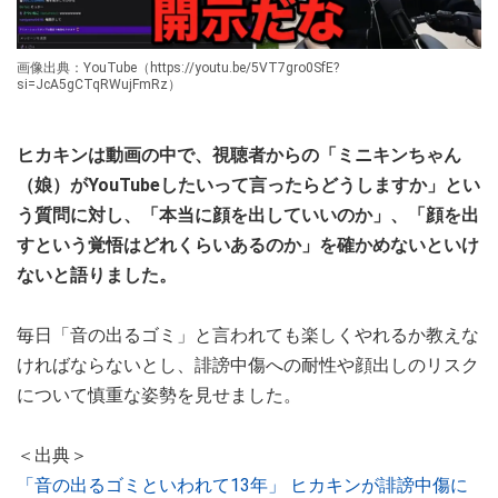
画像出典：YouTube（https://youtu.be/5VT7gro0SfE?
si=JcA5gCTqRWujFmRz）
ヒカキンは動画の中で、視聴者からの「ミニキンちゃん
（娘）がYouTubeしたいって言ったらどうしますか」とい
う質問に対し、「本当に顔を出していいのか」、「顔を出
すという覚悟はどれくらいあるのか」を確かめないといけ
ないと語りました。
毎日「音の出るゴミ」と言われても楽しくやれるか教えな
ければならないとし、誹謗中傷への耐性や顔出しのリスク
について慎重な姿勢を見せました。
＜出典＞
「音の出るゴミといわれて13年」 ヒカキンが誹謗中傷に