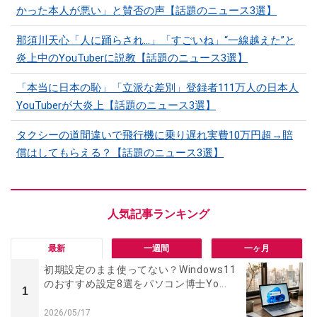
かった本人が悪い」と賛否の声【話題のニュース3選】
那須川天心「人に踊らされ…」「すごいね」“一線越えた”と
炎上中のYouTuberに説教【話題のニュース3選】
「本当に日本の恥」「立派な差別」登録者111万人の日本人
YouTuberが大炎上【話題のニュース3選】
タクシーの道間違いで飛行機に乗り遅れ実費10万円超→賠
償はしてもらえる？【話題のニュース3選】
最新
一週間
一ヶ月
初期設定のまま使ってない？Windows11
のおすすめ設定8選をパソコン博士Yo...
1
2026/05/17