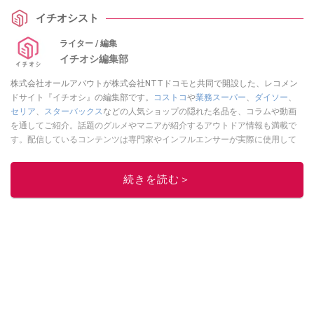
イチオシスト
ライター / 編集
イチオシ編集部
株式会社オールアバウトが株式会社NTTドコモと共同で開設した、レコメン
ドサイト『イチオシ』の編集部です。
コストコ
や
業務スーパー
、
ダイソー
、
セリア
、
スターバックス
などの人気ショップの隠れた名品を、コラムや動画
を通してご紹介。話題のグルメやマニアが紹介するアウトドア情報も満載で
す。配信しているコンテンツは専門家やインフルエンサーが実際に使用して
レビューしています。毎日トレンド情報をお届けしているので、ぜひ
Google
ニュースでフォロー
してください！
続きを読む＞
このイチオシストの他の記事を読む