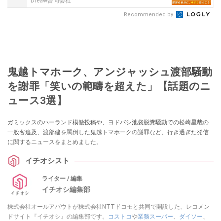
Dreaw合同会社
Recommended by
鬼越トマホーク、アンジャッシュ渡部騒動
を謝罪「笑いの範疇を超えた」【話題のニ
ュース3選】
ガミックスのハーランド模倣投稿や、ヨドバシ池袋脱糞騒動での松崎星哉の
一般客追及、渡部建を罵倒した鬼越トマホークの謝罪など、行き過ぎた発信
に関するニュースをまとめました。
イチオシスト
ライター / 編集
イチオシ編集部
株式会社オールアバウトが株式会社NTTドコモと共同で開設した、レコメン
ドサイト『イチオシ』の編集部です。
コストコ
や
業務スーパー
、
ダイソー
、