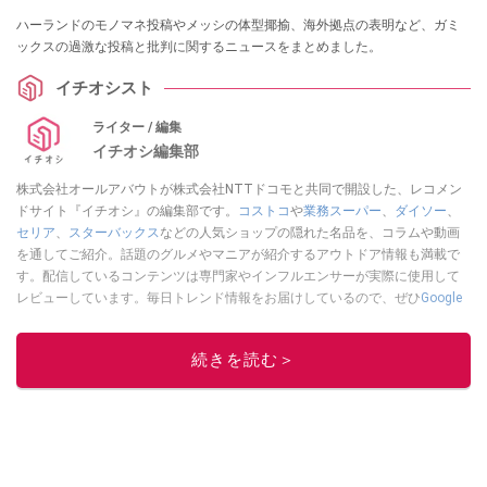
ハーランドのモノマネ投稿やメッシの体型揶揄、海外拠点の表明など、ガミ
ックスの過激な投稿と批判に関するニュースをまとめました。
イチオシスト
ライター / 編集
イチオシ編集部
株式会社オールアバウトが株式会社NTTドコモと共同で開設した、レコメン
ドサイト『イチオシ』の編集部です。
コストコ
や
業務スーパー
、
ダイソー
、
セリア
、
スターバックス
などの人気ショップの隠れた名品を、コラムや動画
を通してご紹介。話題のグルメやマニアが紹介するアウトドア情報も満載で
す。配信しているコンテンツは専門家やインフルエンサーが実際に使用して
レビューしています。毎日トレンド情報をお届けしているので、ぜひ
Google
ニュースでフォロー
してください！
このイチオシストの他の記事を読む
続きを読む＞