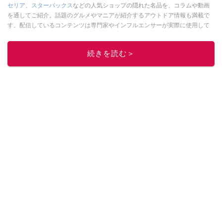
セリア
、
スターバックス
などの人気ショップの隠れた名品を、コラムや動画
を通してご紹介。話題のグルメやマニアが紹介するアウトドア情報も満載で
す。配信しているコンテンツは専門家やインフルエンサーが実際に使用して
レビューしています。毎日トレンド情報をお届けしているので、ぜひ
Google
ニュースでフォロー
してください！
続きを読む＞
このイチオシストの他の記事を読む