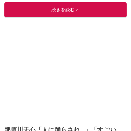
ニュースでフォロー
してください！
続きを読む＞
このイチオシストの他の記事を読む
那須川天心「人に踊らされ…」「すごい