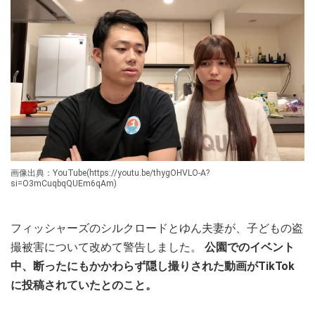
画像出典：YouTube(https://youtu.be/thygOHVLO-A?
si=O3mCuqbqQUEm6qAm)
フィッシャーズのシルクロードとゆん夫妻が、子どもの盗
撮被害について改めて警告しました。
公園でのイベント
中、断ったにもかかわらず隠し撮りされた動画がTikTok
に投稿されていたとのこと。