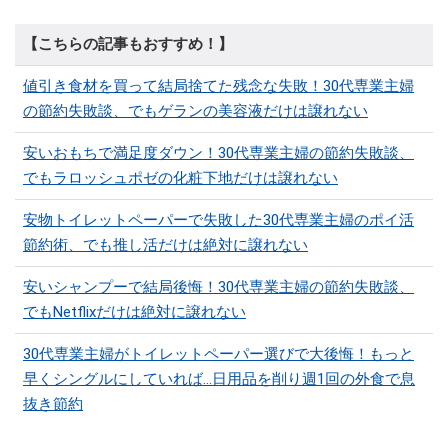
【こちらの記事もおすすめ！】
値引き食材を買って結局捨てた残念な失敗！30代専業主婦
の節約失敗談、でもゲランの美容液だけは譲れない
安いおもちで満足度ダウン！30代専業主婦の節約失敗談、
でもラロッシュポゼの化粧下地だけは譲れない
安物トイレットペーパーで失敗した30代専業主婦のポイ活
節約術、でも推し活だけは絶対に譲れない
安いシャンプーで結局後悔！30代専業主婦の節約失敗談、
でもNetflixだけは絶対に譲れない
30代専業主婦がトイレットペーパー選びで大後悔！もっと
早くシングルにしていれば…日用品を削り週1回の外食で息
抜き節約