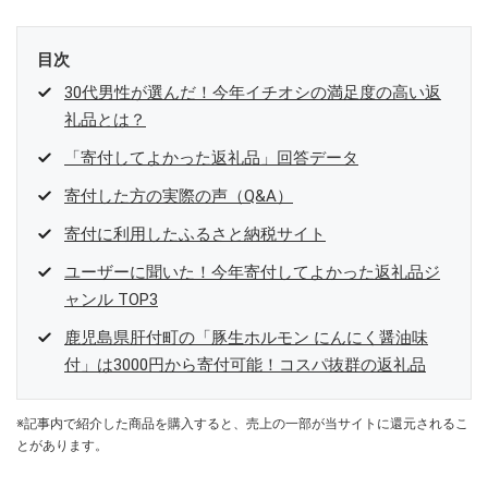
目次
30代男性が選んだ！今年イチオシの満足度の高い返
礼品とは？
「寄付してよかった返礼品」回答データ
寄付した方の実際の声（Q&A）
寄付に利用したふるさと納税サイト
ユーザーに聞いた！今年寄付してよかった返礼品ジ
ャンル TOP3
鹿児島県肝付町の「豚生ホルモン にんにく醤油味
付」は3000円から寄付可能！コスパ抜群の返礼品
※記事内で紹介した商品を購入すると、売上の一部が当サイトに還元されるこ
とがあります。