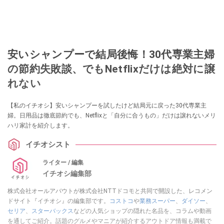
安いシャンプーで結局後悔！30代専業主婦
の節約失敗談、でもNetflixだけは絶対に譲
れない
【私のイチオシ】安いシャンプーを試したけど結局元に戻った30代専業主
婦。日用品は徹底節約でも、Netflixと「自分に合うもの」だけは譲れないメリ
ハリ家計を紹介します。
イチオシスト
ライター / 編集
イチオシ編集部
株式会社オールアバウトが株式会社NTTドコモと共同で開設した、レコメン
ドサイト『イチオシ』の編集部です。
コストコ
や
業務スーパー
、
ダイソー
、
セリア
、
スターバックス
などの人気ショップの隠れた名品を、コラムや動画
を通してご紹介。話題のグルメやマニアが紹介するアウトドア情報も満載で