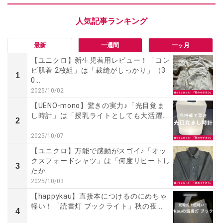
最新
一週間
一ヶ月
【ユニクロ】新生児着用レビュー！「コン
ビ肌着 2枚組」は「裁縫がしっかり」（3
1
0...
2025/10/02
【UENO-mono】驚きの実力♪「光目覚ま
し時計」は「授乳ライトとしても大活躍...
2
2025/10/07
【ユニクロ】万能で感動がスゴイ♪「オッ
クスフォードシャツ」は「何度リピートし
3
たか...
2025/10/03
【happykau】直接本につけるのにめちゃ
軽い！「読書灯 ブックライト」秋の夜...
4