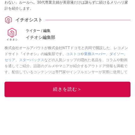
わない」ルールへ。30代専業主婦が美容液だけは譲らずに続けるメリハリ家
計を紹介します。
イチオシスト
ライター / 編集
イチオシ編集部
株式会社オールアバウトが株式会社NTTドコモと共同で開設した、レコメン
ドサイト『イチオシ』の編集部です。
コストコ
や
業務スーパー
、
ダイソー
、
セリア
、
スターバックス
などの人気ショップの隠れた名品を、コラムや動画
を通してご紹介。話題のグルメやマニアが紹介するアウトドア情報も満載で
す。配信しているコンテンツは専門家やインフルエンサーが実際に使用して
レビューしています。毎日トレンド情報をお届けしているので、ぜひ
Google
ニュースでフォロー
してください！
続きを読む＞
このイチオシストの他の記事を読む