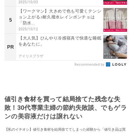
2025/10/03
【ワークマン】大きめで色も可愛くテンシ
ョン上がる♪耐久撥水レインポンチョは
5
「防水...
2025/10/12
【大人気】ひんやり冷感寝具で快適な睡眠
をあなたに。
PR
アイリスプラザ
Recommended by
値引き食材を買って結局捨てた残念な失
敗！30代専業主婦の節約失敗談、でもゲラ
ンの美容液だけは譲れない
【私のイチオシ】値引き食材を結局捨ててしまった経験から「値引き品は買