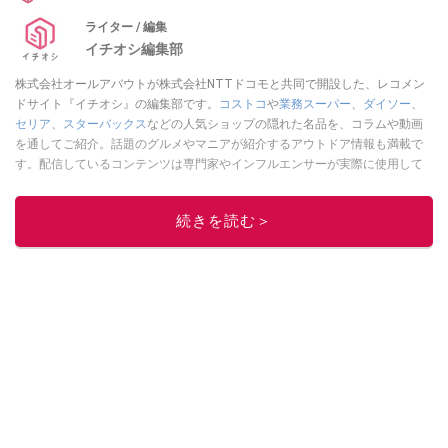
ライター / 編集
イチオシ編集部
株式会社オールアバウトが株式会社NTTドコモと共同で開設した、レコメン
ドサイト『イチオシ』の編集部です。
コストコ
や
業務スーパー
、
ダイソー
、
セリア
、
スターバックス
などの人気ショップの隠れた名品を、コラムや動画
を通してご紹介。話題のグルメやマニアが紹介するアウトドア情報も満載で
す。配信しているコンテンツは専門家やインフルエンサーが実際に使用して
レビューしています。毎日トレンド情報をお届けしているので、ぜひ
Google
ニュースでフォロー
してください！
続きを読む＞
このイチオシストの他の記事を読む