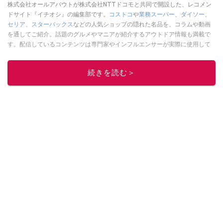
株式会社オールアバウトが株式会社NTTドコモと共同で開設した、レコメン
ドサイト『イチオシ』の編集部です。
コストコ
や
業務スーパー
、
ダイソー
、
セリア
、
スターバックス
などの人気ショップの隠れた名品を、コラムや動画
を通してご紹介。話題のグルメやマニアが紹介するアウトドア情報も満載で
す。配信しているコンテンツは専門家やインフルエンサーが実際に使用して
レビューしています。毎日トレンド情報をお届けしているので、ぜひ
Google
ニュースでフォロー
してください！
続きを読む＞
このイチオシストの他の記事を読む