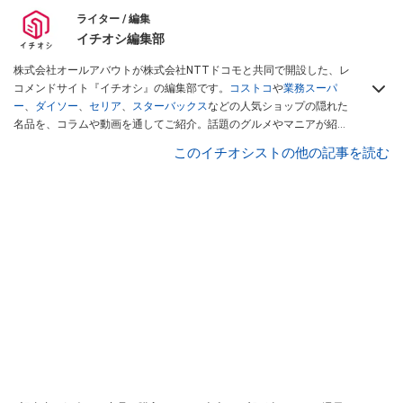
ライター / 編集
イチオシ編集部
株式会社オールアバウトが株式会社NTTドコモと共同で開設した、レ
コメンドサイト『イチオシ』の編集部です。
コストコ
や
業務スーパ
ー
、
ダイソー
、
セリア
、
スターバックス
などの人気ショップの隠れた
名品を、コラムや動画を通してご紹介。話題のグルメやマニアが紹介
するアウトドア情報も満載です。配信しているコンテンツは専門家や
このイチオシストの他の記事を読む
インフルエンサーが実際に使用してレビューしています。毎日トレン
ド情報をお届けしているので、ぜひ
Googleニュースでフォロー
してく
ださい！