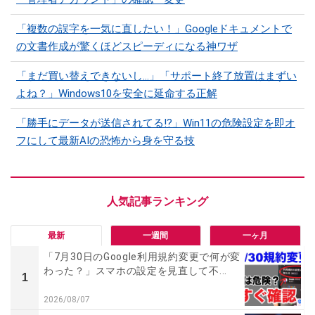
「複数の誤字を一気に直したい！」Googleドキュメントで
の文書作成が驚くほどスピーディになる神ワザ
「まだ買い替えできないし…」「サポート終了放置はまずい
よね？」Windows10を安全に延命する正解
「勝手にデータが送信されてる!?」Win11の危険設定を即オ
フにして最新AIの恐怖から身を守る技
最新
一週間
一ヶ月
「7月30日のGoogle利用規約変更で何が変
わった？」スマホの設定を見直して不...
1
2026/08/07