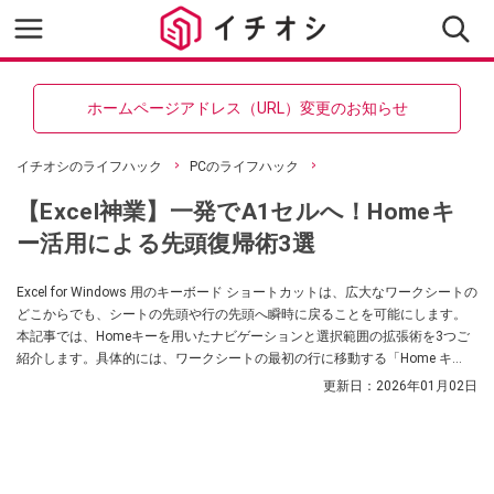
ホームページアドレス（URL）変更のお知らせ
イチオシのライフハック
PCのライフハック
【Excel神業】一発でA1セルへ！Homeキ
ー活用による先頭復帰術3選
Excel for Windows 用のキーボード ショートカットは、広大なワークシートの
どこからでも、シートの先頭や行の先頭へ瞬時に戻ることを可能にします。
本記事では、Homeキーを用いたナビゲーションと選択範囲の拡張術を3つご
紹介します。具体的には、ワークシートの最初の行に移動する「Home キ
ー」、シートの先頭（A1セル）に移動する「Ctrl + Home キー」、そして選
更新日：
2026年01月02日
択範囲を先頭のセルまで拡張する「Ctrl + Shift + Home キー」 です。これら
のExcel for Windows 用のキーボード ショートカットを習得し、データ確認や
シートの初期化作業を効率化しましょう。