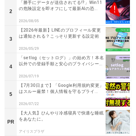
「勝手にデータが送信されてる!?」Win11
の危険設定を即オフにして最新AIの恐...
2
2026/08/05
【2026年最新】LINEのプロフィール変更
は通知される？こっそり更新する設定術
3
2026/05/29
「setlog（セットログ）」の始め方！本名
以外での登録手順と安心のプライバシー...
4
2026/07/19
【7月30日まで】「Google利用規約変更」
はスルー厳禁！個人情報を守るプライ...
5
2026/07/22
【大人気】ひんやり冷感寝具で快適な睡眠
をあなたに。
PR
アイリスプラザ