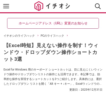
ホームページアドレス（URL）変更のお知らせ
イチオシのライフハック
PCのライフハック
【Excel時短】見えない操作を制す！ウィ
ンドウ・ドロップダウン操作ショートカ
ット3選
Excel for Windows 用のキーボード ショートカットは、目に見えにくいウィン
ドウ操作やドロップダウンリストの操作にも活用できます。本記事では、効
率的な操作を実現するショートカットを3つご紹介します。具体的には、選択
したドロップダウン リストを開く「Alt キー + ↓キー」、Excelウィンドウのコ
ントロールメニューを表示する「Alt キー + Space キー」、そして開いている
更新日：
2025年12月31日
Excelウィンドウ間を切り替える「Ctrl キー + Tab キー」 です。これらの
Excel for Windows 用のキーボード ショートカットをマスターし、より深いレ
ベルでExcelを制御しましょう。