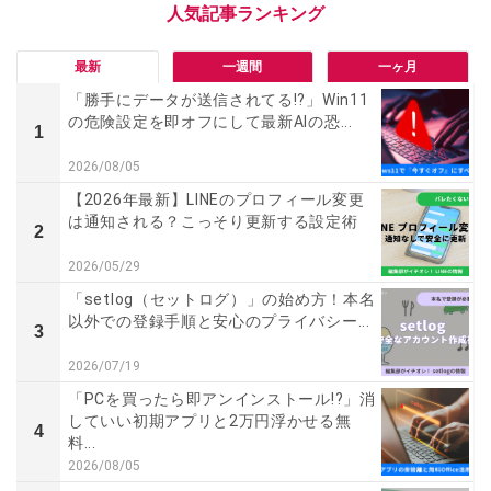
最新
一週間
一ヶ月
「勝手にデータが送信されてる!?」Win11
の危険設定を即オフにして最新AIの恐...
1
2026/08/05
【2026年最新】LINEのプロフィール変更
は通知される？こっそり更新する設定術
2
2026/05/29
「setlog（セットログ）」の始め方！本名
以外での登録手順と安心のプライバシー...
3
2026/07/19
「PCを買ったら即アンインストール!?」消
していい初期アプリと2万円浮かせる無
4
料...
2026/08/05