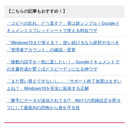
【こちらの記事もおすすめ！】
「コピペの乱れ、どう直す？」実は超シンプル！Googleド
キュメントスプレッドシートで使える時短ワザ
「Windows10まだ使える？」使い続けるなら絶対やるべき
「管理者アカウント」の確認・変更
「複数の誤字を一気に直したい！」Googleドキュメントで
の文書作成が驚くほどスピーディになる神ワザ
「まだ買い替えできないし…」「サポート終了放置はまずい
よね？」Windows10を安全に延命する正解
「勝手にデータが送信されてる!?」Win11の危険設定を即オ
フにして最新AIの恐怖から身を守る技