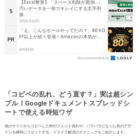
【Excel整形】「スペース削除が面倒…」
汚いデータを一発でキレイにする文字列
5
操...
2026/03/02
「え、こんなセールやってたの？」80％O
FF以上が続々登場！Amazonの本気が...
PR
Amazon
Recommended by
「コピペの乱れ、どう直す？」実は超シン
プル！Googleドキュメントスプレッドシ
ートで使える時短ワザ
他のサイトからコピペした時のフォント崩れや、バラバラになった表のデザ
インを瞬時にリセットする、イライラ解消のテクニックをご紹介します。