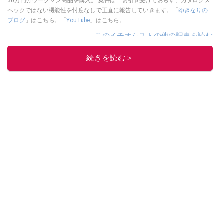
30万円分ワークマン商品を購入。 案件は一切引き受けておらず、カタログス
ペックではない機能性を忖度なしで正直に報告していきます。「
ゆきなりの
ブログ
」はこちら。「
YouTube
」はこちら。
このイチオシストの他の記事を読む
続きを読む＞