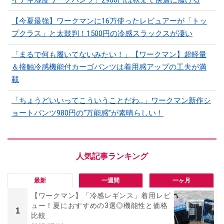
イテキ湿度ワークパンツ」2900円は秋まで快適に履ける
【今夏最強】ワークマンに16万使ったレビュアーが「トッ
プクラス」と太鼓判！1500円の冷感スラックスが凄い
「まるで何も履いてないみたい！」【ワークマン】超軽量
＆接触冷感機能付カーゴパンツは着用感アップの工夫が満
載
「ちょうどいいってこういうことだわ...」ワークマン新作シ
ョートパンツ980円の“万能感”が素晴らしい！
最新
一週間
一ヶ月
【ワークマン】「冷感レギンス」着用レビ
ュー！夏におすすめの3選◎機能性と価格
1
比較