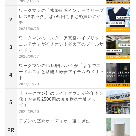
2025/07/16
ワークマンの「氷撃冷感インナースリーブ
レスVネック」は790円でまとめ買いにイ
2
チ...
2026/08/08
ワークマンの「スクエア真空ハイブリッド
コンテナ」がイチオシ！炎天下のプールサ
3
イド...
2026/08/07
ワークマンの1900円パンツが「まるでニ
ードルズ」と話題！激安アイテムのメリッ
4
ト...
2023/12/20
【ワークマン】のライトダウンが今年も進
化！お値段2500円のまま耐久性能アッ
5
プ！
2021/09/10
デノンの空間オーディオ、凄すぎた
PR