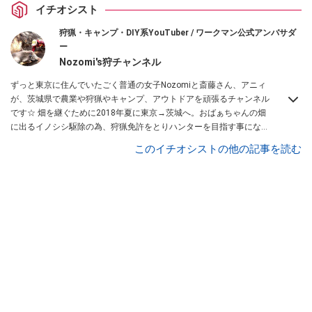
イチオシスト
狩猟・キャンプ・DIY系YouTuber / ワークマン公式アンバサダ
ー
Nozomi's狩チャンネル
ずっと東京に住んでいたごく普通の女子Nozomiと斎藤さん、アニィ
が、茨城県で農業や狩猟やキャンプ、アウトドアを頑張るチャンネル
です☆ 畑を継ぐために2018年夏に東京→茨城へ。おばぁちゃんの畑
に出るイノシシ駆除の為、狩猟免許をとりハンターを目指す事になり
ました。3人の孫で力を合わせて頑張ります！ 私達は趣味で狩猟をす
このイチオシストの他の記事を読む
る”トロフィー・ハンティング”をする気はありません。おばあちゃん
の畑を守りたい！ 地元の農家さんを守りたい！ とそう思うのです。