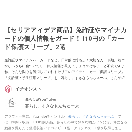
【セリアアイデア商品】免許証やマイナカ
ードの個人情報をガード！110円の「カー
ド保護スリーブ」2選
免許証やマイナンバーカードなど、日常的に持ち歩く大切なカード類。気づ
かないうちに傷ついたり、個人情報が見えてしまうのはちょっと不安ですよ
ね。そんな悩みを解消してくれるセリアのアイテム「カード保護スリーブ」
「免許証・学生証用スリーブ」を「暮らし。すきなもんちゅーぶ」さんが紹
介してくれました。他人に見せたくない顔写真もガードできるそうですの
イチオシスト
で、ぜひチェックしてみてくださいね。
暮らし系YouTuber
暮らし。すきなもんちゅーぶ
アラフォー主婦。YouTubeチャンネル
【暮らし。すきなもんちゅーぶ】
で
は、掃除・収納・100均購入品。暮らしの中で好きな物だけを配信。為になる
動画を撮りたく整理収納アドバイザー1級・クリンネスト1級を取得しまし