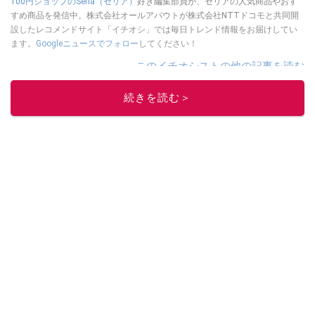
100円ショップのSeria（セリア）
好き編集部員が、セリアの人気商品やおす
すめ商品を発信中。株式会社オールアバウトが株式会社NTTドコモと共同開
設したレコメンドサイト「イチオシ」では毎日トレンド情報をお届けしてい
ます。
Googleニュースでフォロー
してください！
このイチオシストの他の記事を読む
続きを読む＞