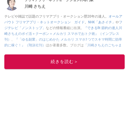
川崎 さちえ
テレビや雑誌で話題のフリマアプリ・オークション歴20年の達人。
オールア
バウト フリマアプリ・ネットオークション ガイド
。
NHK「あさイチ」
や
フ
ジテレビ「ノンストップ」
などの情報番組に出演。
『できるfit 節約の達人川
崎さちえのポイ活＋クーポン＋メルカリ スマホでおトク術』（インプレス
刊）
、
『「ゆる副業」のはじめかた メルカリ スマホ1つでスキマ時間に効率
的に稼ぐ！』（翔泳社刊）
ほか著書多数。ブログは
「川崎さちえのごちゃま
ぜ日記」
。
■経歴：2003年、夫が子育てをするために、突然会社を辞める。翌月からの
続きを読む＞
給料が０円になり、家にいながら、しかも空いた時間でできるオークション
に目をつける。しかし、取引の仕方がわからずに、まずは落札者として参
加。その後、出品者側にまわり、家の中の物を出品しまくる。出品する物が
ほぼなくなってからは、仕入れを経験。ネットオークションを生活の一部に
取り入れるべく、「ネットオークションやフリマアプリは生活のインフラに
なる」という考えを持つ。また消費税増税の社会においては、ネットオーク
ションやフリマアプリが家計の救世主になりえると考え、業者とは違う視点
でユーザーとして参加中。
このイチオシストの他の記事を読む