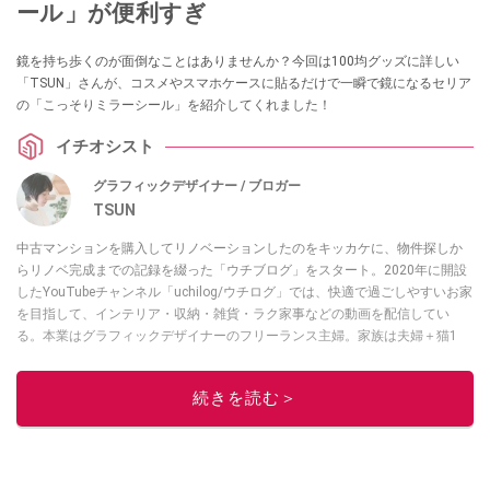
ール」が便利すぎ
鏡を持ち歩くのが面倒なことはありませんか？今回は100均グッズに詳しい
「TSUN」さんが、コスメやスマホケースに貼るだけで一瞬で鏡になるセリア
の「こっそりミラーシール」を紹介してくれました！
イチオシスト
グラフィックデザイナー / ブロガー
TSUN
中古マンションを購入してリノベーションしたのをキッカケに、物件探しか
らリノベ完成までの記録を綴った「ウチブログ」をスタート。2020年に開設
したYouTubeチャンネル「uchilog/ウチログ」では、快適で過ごしやすいお家
を目指して、インテリア・収納・雑貨・ラク家事などの動画を配信してい
る。本業はグラフィックデザイナーのフリーランス主婦。家族は夫婦＋猫1
匹。・第9回ESSEインテリアグランプリ審査員賞受賞・リノベりす2016年リ
ノベ人気事例1位
続きを読む＞
このイチオシストの他の記事を読む