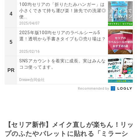
100均セリアの「折りたたみハンガー」は
小さくできて持ち運び楽！旅先での洗濯◎
4
便...
2025/04/07
2025年版100均セリアのラベルシール5
選！透明から手書きタイプも◎売り場は？
5
2025/02/16
SNSアカウントを着実に成長。実はみんな
ココ使ってます。
PR
Dreaw合同会社
Recommended by
【セリア新作】メイク直しが楽ちん！リッ
プのふたやパレットに貼れる「ミラーシ