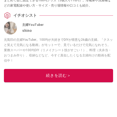
まとめて壁に固定できる100均グッズ（5個入り110円）。冷蔵庫や洗濯機な
どの家電配線や使い方・サイズ・売り場情報や口コミも紹介。
イチオシスト
主婦YouTuber
shino
元気印の主婦YouTuber。100均が大好きでDIYが得意な26歳の主婦。「クスッ
と笑えて元気になる動画」がモットーで、見ているだけで元気になれそう。
業務スーパーや100均DIY（リメイクシート技がすごい！）、料理（夫弁当・
おつまみ作り）、収納などなど、今すぐ真似したくなる主婦向けの動画を配
信中！
このイチオシストの他の記事を読む
続きを読む＞