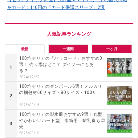
をガード！110円の「カード保護スリーブ」2選
最新
一週間
一ヶ月
100均セリアの「パラコード」おすすめ3
選！ 売り場はどこ？ ダイソーにもあ
1
る？...
2024/12/29
100均セリアのダンボール6選！メルカリ
の梱包材60サイズ・80サイズ・100サ...
2
2025/03/16
100均セリアの製氷皿おすすめ9選！丸型
やかわいいハート型、水筒用、離乳食も◎
3
売...
2025/03/10