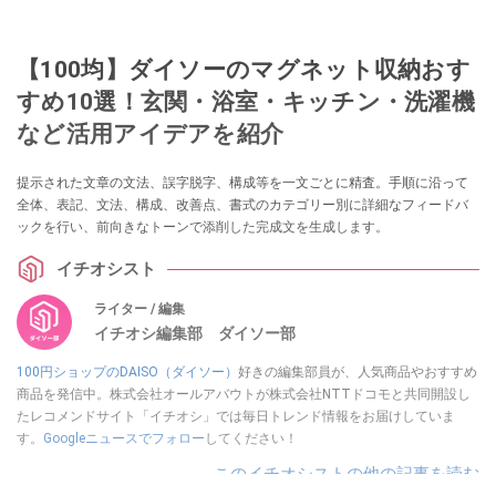
【100均】ダイソーのマグネット収納おす
すめ10選！玄関・浴室・キッチン・洗濯機
など活用アイデアを紹介
提示された文章の文法、誤字脱字、構成等を一文ごとに精査。手順に沿って
全体、表記、文法、構成、改善点、書式のカテゴリー別に詳細なフィードバ
ックを行い、前向きなトーンで添削した完成文を生成します。
イチオシスト
ライター / 編集
イチオシ編集部 ダイソー部
100円ショップのDAISO（ダイソー）
好きの編集部員が、人気商品やおすすめ
商品を発信中。株式会社オールアバウトが株式会社NTTドコモと共同開設し
たレコメンドサイト「イチオシ」では毎日トレンド情報をお届けしていま
す。
Googleニュースでフォロー
してください！
このイチオシストの他の記事を読む