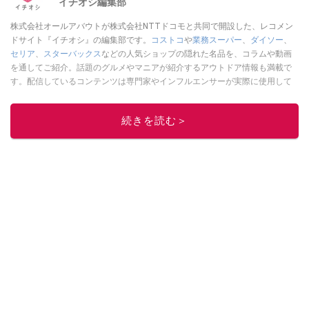
イチオシ編集部
株式会社オールアバウトが株式会社NTTドコモと共同で開設した、レコメン
ドサイト『イチオシ』の編集部です。
コストコ
や
業務スーパー
、
ダイソー
、
セリア
、
スターバックス
などの人気ショップの隠れた名品を、コラムや動画
を通してご紹介。話題のグルメやマニアが紹介するアウトドア情報も満載で
す。配信しているコンテンツは専門家やインフルエンサーが実際に使用して
レビューしています。毎日トレンド情報をお届けしているので、ぜひ
Google
ニュースでフォロー
してください！
続きを読む＞
このイチオシストの他の記事を読む