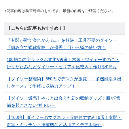
※記事内容は執筆時点のものです。最新の内容をご確認ください。
【こちらの記事もおすすめ！】
「玄関が靴で溢れかえる…」を解決！工具不要のダイソー
「組み立て式靴収納」が優秀！目から鱗の使い方も
100均コの字ラックおすすめ9選！木製・ワイヤーすのこ・
折りたたみなどダイソー・セリアを比較＆手作りやDIYも
【ダイソー整理術】550円でデスクが激変！「多機能引き出
しケース」で手軽に収納力アップ！
【ダイソー爆売】やっと出会えた幻の収納グッズ！服が“雪
崩を起こさない”神トレー
【100均】ダイソーのマグネット収納おすすめ10選！玄関・
浴室・キッチン・洗濯機など活用アイデアを紹介