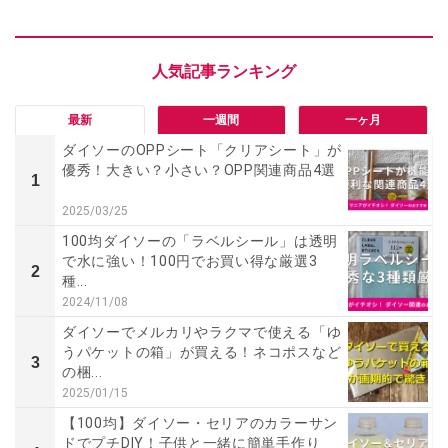
最新
一週間
一ヶ月
ダイソーのOPPシート「クリアシート」が
優秀！大きい？小さい？OPP関連商品4選
1
2025/03/25
100均ダイソーの「ラベルシール」は透明
で水に強い！100円でお買い得な厳選3
2
種...
2024/11/08
ダイソーでメルカリやラクマで使える「ゆ
うパケットの箱」が買える！ネコポスなど
3
の梱...
2025/01/15
【100均】ダイソー・セリアのカラーサン
ドでプチDIY！子供と一緒に簡単手作り