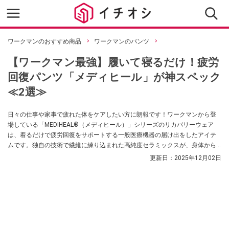
ワークマンのおすすめ商品
ワークマンのパンツ
【ワークマン最強】履いて寝るだけ！疲労
回復パンツ「メディヒール」が神スペック
≪2選≫
日々の仕事や家事で疲れた体をケアしたい方に朗報です！ワークマンから登
場している「MEDIHEAL®（メディヒール）」シリーズのリカバリーウェア
は、着るだけで疲労回復をサポートする一般医療機器の届け出をしたアイテ
ムです。独自の技術で繊維に練り込まれた高純度セラミックスが、身体から
放出される遠赤外線を輻射します。遠赤外線の作用で血行を促進し、筋肉の
更新日：
2025年12月02日
ハリ・コリを緩和する効果が期待できます。この記事では、極上のリラック
スタイムを提供する、レディース向けのリカバリーパンツ2種類を厳選してご
紹介します。