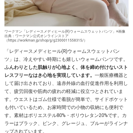
ワークマン「レディースメディヒール(R)ウォームスウェットパンツ」※画像
出典：ワークマン公式オンラインストア
（https://workman.jp/shop/g/g2300011558315/）
「レディースメディヒール(R)ウォームスウェットパン
ツ」は、冷えやすい時期にも嬉しいウォームパンツです。
ふんわりとした肌触りが心地よく、体を締め付けないスト
レスフリーなはき心地を実現しています。
一般医療機器と
して届け出されており、遠赤外線の血行促進作用を利用し
て、疲労回復や筋肉の疲れの軽減に役立つとされていま
す。ウエストはゴム仕様で着脱が簡単で、サイドポケット
も付いているため、お家時間での小物の収納にも便利で
す。素材はポリエステル80%・ポリウレタン20%です。カ
ラーはブラック、ピンク、グレージュ、ブルーがラインナ
ップされています。