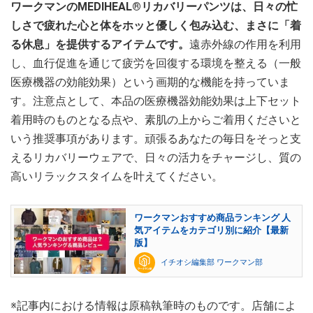
ワークマンのMEDIHEAL®リカバリーパンツは、日々の忙
しさで疲れた心と体をホッと優しく包み込む、まさに「着
る休息」を提供するアイテムです。
遠赤外線の作用を利用
し、血行促進を通じて疲労を回復する環境を整える（一般
医療機器の効能効果）という画期的な機能を持っていま
す。注意点として、本品の医療機器効能効果は上下セット
着用時のものとなる点や、素肌の上からご着用くださいと
いう推奨事項があります。頑張るあなたの毎日をそっと支
えるリカバリーウェアで、日々の活力をチャージし、質の
高いリラックスタイムを叶えてください。
ワークマンおすすめ商品ランキング 人
気アイテムをカテゴリ別に紹介【最新
版】
イチオシ編集部 ワークマン部
※記事内における情報は原稿執筆時のものです。店舗によ