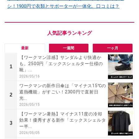
シ！1900円で衣類とサポーターが一体化。口コミは？
最新
一週間
一ヶ月
【ワークマン涼感】サンダルより快適か
も。2500円「エックスシェルター仕様の
1
靴」...
2026/05/16
ワークマンの新作日傘は「マイナス15℃の
遮熱機能」がすごい！2300円で直射日
2
光...
2026/05/15
【ワークマン暑熱】マイナス11度の冷却
効果！優秀すぎる新作「エックスシェルタ
3
ー半...
2026/05/05