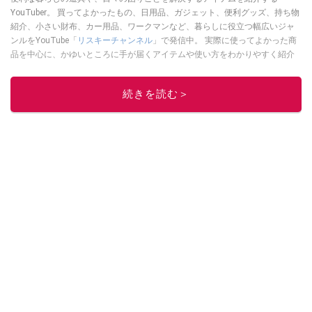
YouTuber。 買ってよかったもの、日用品、ガジェット、便利グッズ、持ち物
紹介、小さい財布、カー用品、ワークマンなど、暮らしに役立つ幅広いジャ
ンルをYouTube「
リスキーチャンネル
」で発信中。 実際に使ってよかった商
品を中心に、かゆいところに手が届くアイテムや使い方をわかりやすく紹介
しています。 ブログは
こちら
から！
このイチオシストの他の記事を読む
続きを読む＞