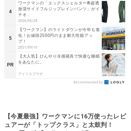
ワークマンの「エックスシェルター®超透
放湿サイドフルジップレインパンツ」がイ
4
チオ...
2026/05/28
【ワークマン】のライトダウンが今年も進
化！お値段2500円のまま耐久性能アッ
5
プ！
2021/09/10
【大人気】ひんやり冷感寝具で快適な睡眠
をあなたに。
PR
アイリスプラザ
Recommended by
【今夏最強】ワークマンに16万使ったレビ
ュアーが「トップクラス」と太鼓判！