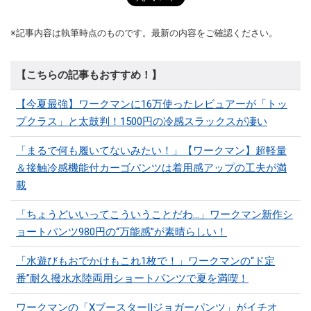
※記事内容は執筆時点のものです。最新の内容をご確認ください。
【こちらの記事もおすすめ！】
【今夏最強】ワークマンに16万使ったレビュアーが「トッ
プクラス」と太鼓判！1500円の冷感スラックスが凄い
「まるで何も履いてないみたい！」【ワークマン】超軽量
＆接触冷感機能付カーゴパンツは着用感アップの工夫が満
載
「ちょうどいいってこういうことだわ...」ワークマン新作シ
ョートパンツ980円の“万能感”が素晴らしい！
「水遊びもおでかけもこれ1枚で！」ワークマンの“ド定
番”耐久撥水水陸両用ショートパンツで夏を満喫！
ワークマンの「XブースターⅡジョガーパンツ」がイチオ