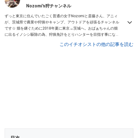
Nozomi's狩チャンネル
ずっと東京に住んでいたごく普通の女子Nozomiと斎藤さん、アニィ
が、茨城県で農業や狩猟やキャンプ、アウトドアを頑張るチャンネル
です☆ 畑を継ぐために2018年夏に東京→茨城へ。おばぁちゃんの畑
に出るイノシシ駆除の為、狩猟免許をとりハンターを目指す事になり
ました。3人の孫で力を合わせて頑張ります！ 私達は趣味で狩猟をす
このイチオシストの他の記事を読む
る”トロフィー・ハンティング”をする気はありません。おばあちゃん
の畑を守りたい！ 地元の農家さんを守りたい！ とそう思うのです。