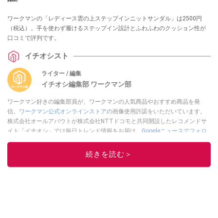
ワークマンの「レディース雲の上ステップインニットサンダル」は2500円
（税込）。手を使わず履けるステップイン設計とふわふわのクッション性が
口コミで評判です。
イチオシスト
ライター / 編集
イチオシ編集部 ワークマン部
ワークマン好きの編集部員が、ワークマンの人気商品やおすすめ商品を発
信。
ワークマン公式オンラインストア
の画像使用許諾をいただいています。
株式会社オールアバウトが株式会社NTTドコモと共同開設したレコメンドサ
イト「イチオシ」では毎日トレンド情報をお届け。
Googleニュースでフォロ
ー
してください！
続きを読む＞
このイチオシストの他の記事を読む