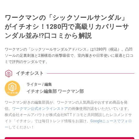
ワークマンの「シックソールサンダル」
がイチオシ！1280円で高級リカバリーサ
ンダル並み!?口コミから解説
ワークマンの「シックソールサンダルアドバンス」は1280円（税込）。凸凹
ソールの足裏刺激と2層構造の衝撃吸収で、室内履きや日常使いに最適と口コ
ミで評判のサンダルです。
イチオシスト
ライター / 編集
イチオシ編集部 ワークマン部
ワークマン好きの編集部員が、ワークマンの人気商品やおすすめ商品を発
信。
ワークマン公式オンラインストア
の画像使用許諾をいただいています。
株式会社オールアバウトが株式会社NTTドコモと共同開設したレコメンドサ
イト「イチオシ」では毎日トレンド情報をお届け。
Googleニュースでフォロ
ー
してください！
このイチオシストの他の記事を読む