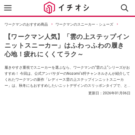
ワークマンのおすすめ商品
ワークマンのスニーカー・シューズ
【ワークマン人気】「雲の上ステップイン
ニットスニーカー」はふわっふわの履き
心地！疲れにくくてラク～
履きやすさ重視でスニーカーを選ぶなら、ワークマンの”雲の上”シリーズがお
すすめ！ 今回は、公式アンバサダーのNozomi's狩チャンネルさんが紹介して
くれたワークマンの新作「レディース雲の上ステップインニットスニーカ
ー」は、秋冬にもおすすめしたいニットデザインのスリッポンタイプで、と
っても楽ちんなアイテムなんだとか。気になる方はぜひチェックしてみてく
更新日：
2026年01月06日
ださい。