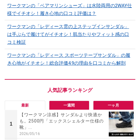
ワークマンの「ベアマリンシューズ」は水陸両用の2WAY仕
様でイチオシ！履き心地の口コミ評価は？
ワークマンの「レディース雲の上ステップインサンダル」
は手ぶらで履けてがイチオシ！肌当たりやフィット感の口
コミ検証
ワークマンの「レディース スポーツテープサンダル」の履
き心地がイチオシ！総合評価4.9の理由を口コミから解剖
最新
一週間
一ヶ月
【ワークマン涼感】サンダルより快適か
も。2500円「エックスシェルター仕様の
1
靴」...
2026/05/16