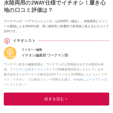
水陸両用の2WAY仕様でイチオシ！履き心
地の口コミ評価は？
ワークマンの「ベアマリンシューズ」は2300円（税込）。水陸両用とインソ
ール着脱による2WAY仕様、高い速乾性と軽量性で多用途に使えると口コミで
評判です。
イチオシスト
ライター / 編集
イチオシ編集部 ワークマン部
ワークマン好きの編集部員が、ワークマンの人気商品やおすすめ商品を発
信。
ワークマン公式オンラインストア
の画像使用許諾をいただいています。
株式会社オールアバウトが株式会社NTTドコモと共同開設したレコメンドサ
イト「イチオシ」では毎日トレンド情報をお届け。
Googleニュースでフォロ
ー
してください！
このイチオシストの他の記事を読む
続きを読む＞