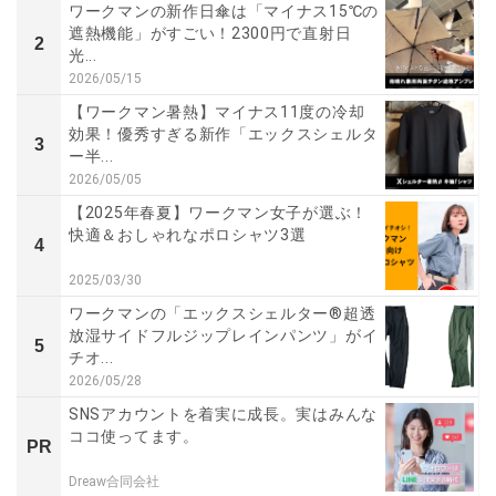
ワークマンの新作日傘は「マイナス15℃の
遮熱機能」がすごい！2300円で直射日
2
光...
2026/05/15
【ワークマン暑熱】マイナス11度の冷却
効果！優秀すぎる新作「エックスシェルタ
3
ー半...
2026/05/05
【2025年春夏】ワークマン女子が選ぶ！
快適＆おしゃれなポロシャツ3選
4
2025/03/30
ワークマンの「エックスシェルター®超透
放湿サイドフルジップレインパンツ」がイ
5
チオ...
2026/05/28
SNSアカウントを着実に成長。実はみんな
ココ使ってます。
PR
Dreaw合同会社