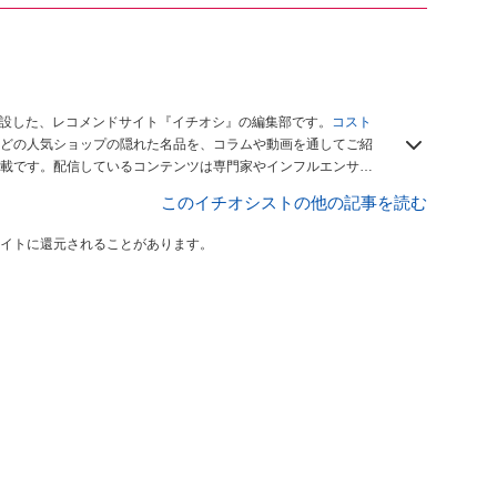
開設した、レコメンドサイト『イチオシ』の編集部です。
コスト
どの人気ショップの隠れた名品を、コラムや動画を通してご紹
載です。配信しているコンテンツは専門家やインフルエンサー
をお届けしているので、ぜひ
Googleニュースでフォロー
してく
このイチオシストの他の記事を読む
イトに還元されることがあります。