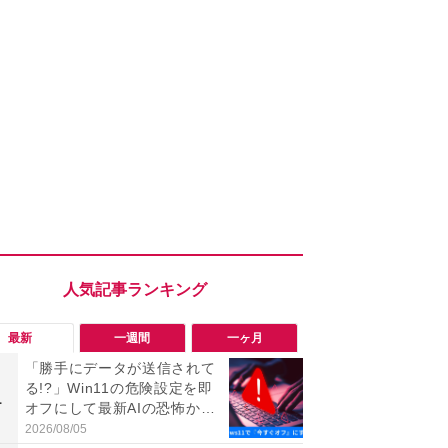
最新
一週間
一ヶ月
「勝手にデータが送信されて
「勝手にデ
る!?」Win11の危険設定を即
る!?」Win
1
1
オフにして最新AIの恐怖から
オフにして最
身を守る技
身を守る技
2026/08/05
2026/08/05