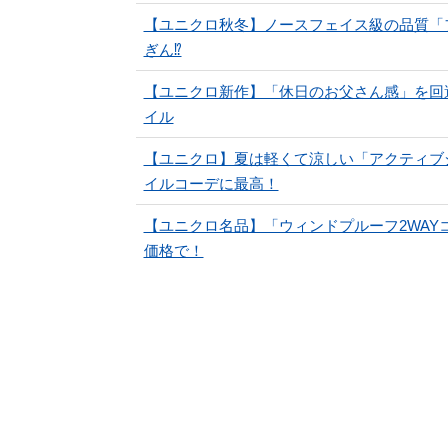
【ユニクロ秋冬】ノースフェイス級の品質「フ
ぎん⁉
【ユニクロ新作】「休日のお父さん感」を回
イル
【ユニクロ】夏は軽くて涼しい「アクティブ
イルコーデに最高！
【ユニクロ名品】「ウィンドプルーフ2WA
価格で！