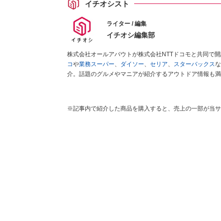
イチオシスト
ライター / 編集
イチオシ編集部
株式会社オールアバウトが株式会社NTTドコモと共同で
コ
や
業務スーパー
、
ダイソー
、
セリア
、
スターバックス
な
介。話題のグルメやマニアが紹介するアウトドア情報も満
が実際に使用してレビューしています。毎日トレンド情報
ださい！
※記事内で紹介した商品を購入すると、売上の一部が当サ