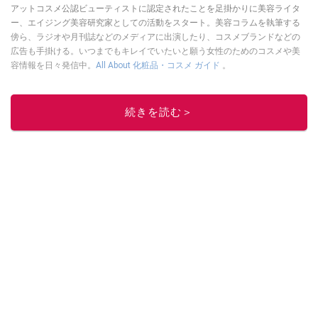
アットコスメ公認ビューティストに認定されたことを足掛かりに美容ライタ
ー、エイジング美容研究家としての活動をスタート。美容コラムを執筆する
傍ら、ラジオや月刊誌などのメディアに出演したり、コスメブランドなどの
広告も手掛ける。いつまでもキレイでいたいと願う女性のためのコスメや美
容情報を日々発信中。
All About 化粧品・コスメ ガイド
。
このイチオシストの他の記事を読む
続きを読む＞