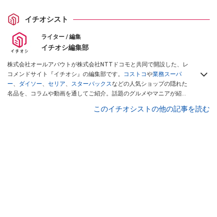
イチオシスト
ライター / 編集
イチオシ編集部
株式会社オールアバウトが株式会社NTTドコモと共同で開設した、レ
コメンドサイト『イチオシ』の編集部です。
コストコ
や
業務スーパ
ー
、
ダイソー
、
セリア
、
スターバックス
などの人気ショップの隠れた
名品を、コラムや動画を通してご紹介。話題のグルメやマニアが紹介
するアウトドア情報も満載です。配信しているコンテンツは専門家や
このイチオシストの他の記事を読む
インフルエンサーが実際に使用してレビューしています。毎日トレン
ド情報をお届けしているので、ぜひ
Googleニュースでフォロー
してく
ださい！