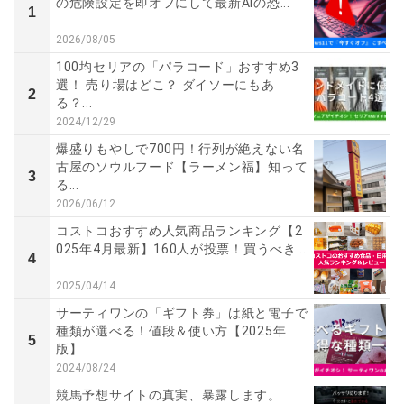
の危険設定を即オフにして最新AIの恐...
1
2026/08/05
100均セリアの「パラコード」おすすめ3
選！ 売り場はどこ？ ダイソーにもあ
2
る？...
2024/12/29
爆盛りもやしで700円！行列が絶えない名
古屋のソウルフード【ラーメン福】知って
3
る...
2026/06/12
コストコおすすめ人気商品ランキング【2
025年4月最新】160人が投票！買うべき...
4
2025/04/14
サーティワンの「ギフト券」は紙と電子で
種類が選べる！値段＆使い方【2025年
5
版】
2024/08/24
競馬予想サイトの真実、暴露します。