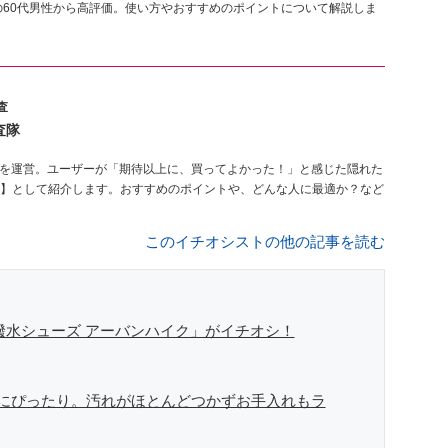
の60代男性から高評価。使い方やおすすめのポイントについて解説しま
査
査隊
を運営。ユーザーが「期待以上に、買ってよかった！」と感じた隠れた
】として紹介します。おすすめのポイントや、どんな人に最適か？など
このイチオシストの他の記事を読む
撥水シューズ アーバンハイク」がイチオシ！
にぴったり。汚れがほとんどつかずお手入れもラ