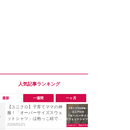
最新
一週間
一ヶ月
【ユニクロ】子育てママの神
「勝手にデ
服！「オーバーサイズスウェ
る!?」Win
1
1
ットシャツ」は抱っこ紐でも
オフにして最
シワにならずキレイめに着回
身を守る技
2026/01/21
2026/08/05