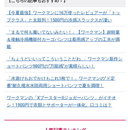
【こちらの記事もおすすめ！】
【今夏最強】ワークマンに16万使ったレビュアーが「トッ
プクラス」と太鼓判！1500円の冷感スラックスが凄い
「まるで何も履いてないみたい！」【ワークマン】超軽量
＆接触冷感機能付カーゴパンツは着用感アップの工夫が満
載
「ちょうどいいってこういうことだわ...」ワークマン新作シ
ョートパンツ980円の“万能感”が素晴らしい！
「水遊びもおでかけもこれ1枚で！」ワークマンの“ド定
番”耐久撥水水陸両用ショートパンツで夏を満喫！
ワークマンの「XブースターⅡジョガーパンツ」がイチオ
シ！1900円で衣類とサポーターが一体化。口コミは？