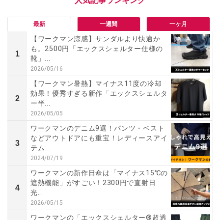
最新
一週間
一ヶ月
【ワークマン涼感】サンダルより快適か
も。2500円「エックスシェルター仕様の
1
靴」...
2026/05/16
【ワークマン暑熱】マイナス11度の冷却
効果！優秀すぎる新作「エックスシェルタ
2
ー半...
2026/05/05
ワークマンのデニム9選！パンツ・ベスト
などアウトドアにも重宝！レディースアイ
3
テム...
2024/07/19
ワークマンの新作日傘は「マイナス15℃の
遮熱機能」がすごい！2300円で直射日
4
光...
2026/05/15
ワークマンの「エックスシェルター®超透