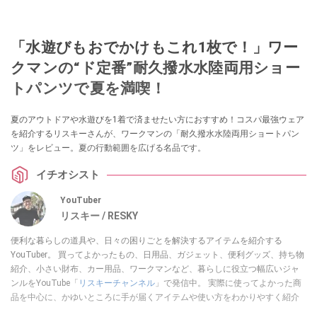
「水遊びもおでかけもこれ1枚で！」ワー
クマンの“ド定番”耐久撥水水陸両用ショー
トパンツで夏を満喫！
夏のアウトドアや水遊びを1着で済ませたい方におすすめ！コスパ最強ウェア
を紹介するリスキーさんが、ワークマンの「耐久撥水水陸両用ショートパン
ツ」をレビュー。夏の行動範囲を広げる名品です。
イチオシスト
YouTuber
リスキー / RESKY
便利な暮らしの道具や、日々の困りごとを解決するアイテムを紹介する
YouTuber。 買ってよかったもの、日用品、ガジェット、便利グッズ、持ち物
紹介、小さい財布、カー用品、ワークマンなど、暮らしに役立つ幅広いジャ
ンルをYouTube「
リスキーチャンネル
」で発信中。 実際に使ってよかった商
品を中心に、かゆいところに手が届くアイテムや使い方をわかりやすく紹介
しています。 ブログは
こちら
から！