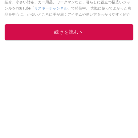
紹介、小さい財布、カー用品、ワークマンなど、暮らしに役立つ幅広いジャ
ンルをYouTube「
リスキーチャンネル
」で発信中。 実際に使ってよかった商
品を中心に、かゆいところに手が届くアイテムや使い方をわかりやすく紹介
しています。 ブログは
こちら
から！
このイチオシストの他の記事を読む
続きを読む＞