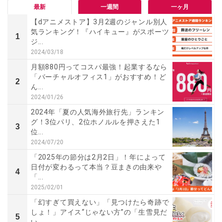
最新
一週間
一ヶ月
【dアニメストア】3月2週のジャンル別人
気ランキング！『ハイキュー』がスポーツ
1
ジ...
2024/03/18
月額880円ってコスパ最強！起業するなら
「バーチャルオフィス1」がおすすめ！ど
2
ん...
2024/01/26
2024年「夏の人気海外旅行先」ランキン
グ！3位パリ、2位ホノルルを押さえた1
3
位...
2024/07/20
「2025年の節分は2月2日」！年によって
日付が変わるって本当？豆まきの由来や
4
「...
2025/02/01
「幻すぎて買えない」「見つけたら奇跡で
しょ！」アイス“じゃない方”の「生雪見だ
5
い...