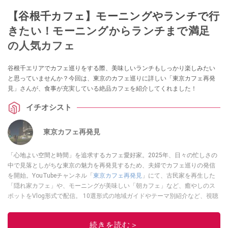
【谷根千カフェ】モーニングやランチで行
きたい！モーニングからランチまで満足
の人気カフェ
谷根千エリアでカフェ巡りをする際、美味しいランチもしっかり楽しみたい
と思っていませんか？今回は、東京のカフェ巡りに詳しい「東京カフェ再発
見」さんが、食事が充実している絶品カフェを紹介してくれました！
イチオシスト
東京カフェ再発見
「心地よい空間と時間」を追求するカフェ愛好家。2025年、日々の忙しさの
中で見落としがちな東京の魅力を再発見するため、夫婦でカフェ巡りの発信
を開始。YouTubeチャンネル「
東京カフェ再発見
」にて、古民家を再生した
「隠れ家カフェ」や、モーニングが美味しい「朝カフェ」など、癒やしのス
ポットをVlog形式で配信。 10選形式の地域ガイドやテーマ別紹介など、視聴
者の「明日の行き先」を彩るための情報を発信している。
このイチオシストの他の記事を読む
続きを読む＞