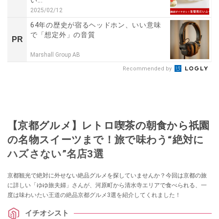
2025/02/12
64年の歴史が宿るヘッドホン、いい意味
で「想定外」の音質
PR
Marshall Group AB
Recommended by
【京都グルメ】レトロ喫茶の朝食から祇園
の名物スイーツまで！旅で味わう“絶対に
ハズさない”名店3選
京都観光で絶対に外せない絶品グルメを探していませんか？今回は京都の旅
に詳しい「ゆゆ旅夫婦」さんが、河原町から清水寺エリアで食べられる、一
度は味わいたい王道の絶品京都グルメ3選を紹介してくれました！
イチオシスト