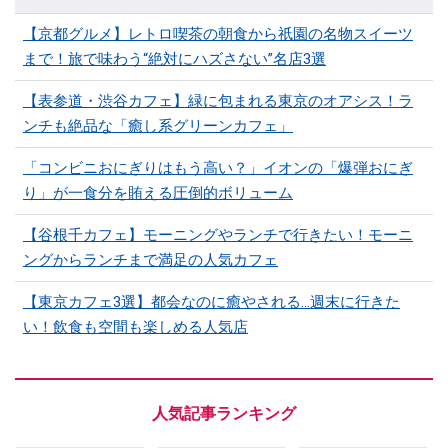
【京都グルメ】レトロ喫茶の朝食から祇園の名物スイーツ
まで！旅で味わう“絶対にハズさない”名店3選
【表参道・渋谷カフェ】緑に包まれる東京のオアシス！ラ
ンチも絶品な「癒し系グリーンカフェ」
「コンビニおにぎりはもう高い？」イオンの「爆弾おにぎ
り」が一食分を賄える圧倒的ボリューム
【谷根千カフェ】モーニングやランチで行きたい！モーニ
ングからランチまで満足の人気カフェ
【東京カフェ3選】都会なのに癒やされる…週末に行きた
い！飲食も空間も楽しめる人気店