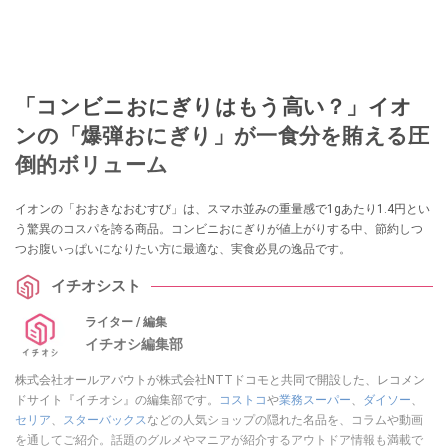
「コンビニおにぎりはもう高い？」イオ
ンの「爆弾おにぎり」が一食分を賄える圧
倒的ボリューム
イオンの「おおきなおむすび」は、スマホ並みの重量感で1gあたり1.4円とい
う驚異のコスパを誇る商品。コンビニおにぎりが値上がりする中、節約しつ
つお腹いっぱいになりたい方に最適な、実食必見の逸品です。
イチオシスト
ライター / 編集
イチオシ編集部
株式会社オールアバウトが株式会社NTTドコモと共同で開設した、レコメン
ドサイト『イチオシ』の編集部です。
コストコ
や
業務スーパー
、
ダイソー
、
セリア
、
スターバックス
などの人気ショップの隠れた名品を、コラムや動画
を通してご紹介。話題のグルメやマニアが紹介するアウトドア情報も満載で