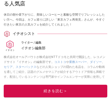
る人気店
休日の朝や昼下がりに、美味しいコーヒーと素敵な空間でリフレッシュした
い方へ。今回は、カフェ巡りに詳しい「東京カフェ再発見」さんが、今すぐ
行きたい東京の人気カフェを紹介してくれました！
イチオシスト
ライター / 編集
イチオシ編集部
株式会社オールアバウトが株式会社NTTドコモと共同で開設した、レコメン
ドサイト『イチオシ』の編集部です。
コストコ
や
業務スーパー
、
ダイソー
、
セリア
、
スターバックス
などの人気ショップの隠れた名品を、コラムや動画
を通してご紹介。話題のグルメやマニアが紹介するアウトドア情報も満載で
す。配信しているコンテンツは専門家やインフルエンサーが実際に使用して
レビューしています。毎日トレンド情報をお届けしているので、ぜひ
Google
ニュースでフォロー
してください！
続きを読む＞
このイチオシストの他の記事を読む