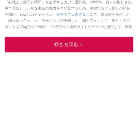
「心地よい空間と時間」を追求するカフェ愛好家。2025年、日々の忙しさの
中で見落としがちな東京の魅力を再発見するため、夫婦でカフェ巡りの発信
を開始。YouTubeチャンネル「
東京カフェ再発見
」にて、古民家を再生した
「隠れ家カフェ」や、モーニングが美味しい「朝カフェ」など、癒やしのス
ポットをVlog形式で配信。 10選形式の地域ガイドやテーマ別紹介など、視聴
者の「明日の行き先」を彩るための情報を発信している。
このイチオシストの他の記事を読む
続きを読む＞