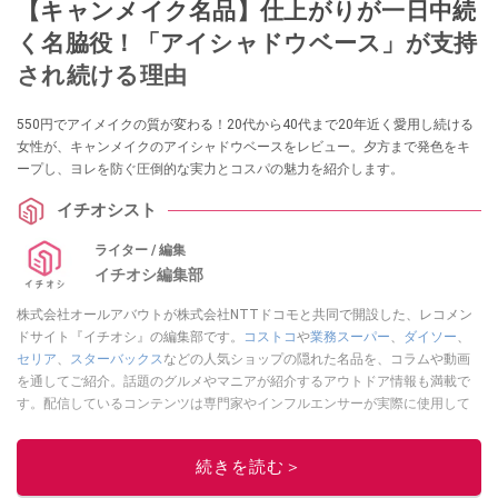
【キャンメイク名品】仕上がりが一日中続
く名脇役！「アイシャドウベース」が支持
され続ける理由
550円でアイメイクの質が変わる！20代から40代まで20年近く愛用し続ける
女性が、キャンメイクのアイシャドウベースをレビュー。夕方まで発色をキ
ープし、ヨレを防ぐ圧倒的な実力とコスパの魅力を紹介します。
イチオシスト
ライター / 編集
イチオシ編集部
株式会社オールアバウトが株式会社NTTドコモと共同で開設した、レコメン
ドサイト『イチオシ』の編集部です。
コストコ
や
業務スーパー
、
ダイソー
、
セリア
、
スターバックス
などの人気ショップの隠れた名品を、コラムや動画
を通してご紹介。話題のグルメやマニアが紹介するアウトドア情報も満載で
す。配信しているコンテンツは専門家やインフルエンサーが実際に使用して
レビューしています。毎日トレンド情報をお届けしているので、ぜひ
Google
ニュースでフォロー
してください！
続きを読む＞
このイチオシストの他の記事を読む