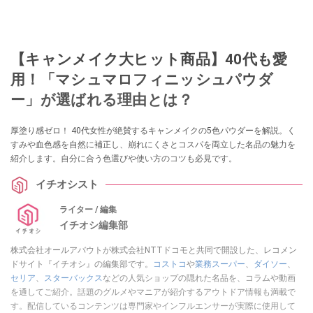
【キャンメイク大ヒット商品】40代も愛
用！「マシュマロフィニッシュパウダ
ー」が選ばれる理由とは？
厚塗り感ゼロ！ 40代女性が絶賛するキャンメイクの5色パウダーを解説。く
すみや血色感を自然に補正し、崩れにくさとコスパを両立した名品の魅力を
紹介します。自分に合う色選びや使い方のコツも必見です。
イチオシスト
ライター / 編集
イチオシ編集部
株式会社オールアバウトが株式会社NTTドコモと共同で開設した、レコメン
ドサイト『イチオシ』の編集部です。
コストコ
や
業務スーパー
、
ダイソー
、
セリア
、
スターバックス
などの人気ショップの隠れた名品を、コラムや動画
を通してご紹介。話題のグルメやマニアが紹介するアウトドア情報も満載で
す。配信しているコンテンツは専門家やインフルエンサーが実際に使用して