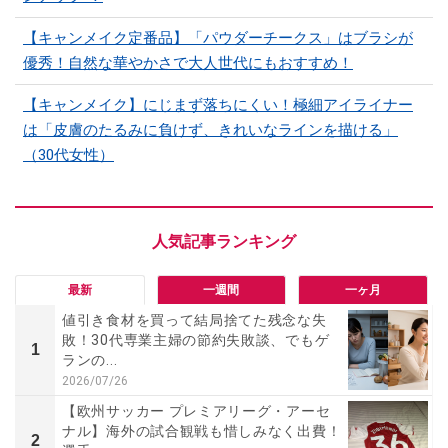
【キャンメイク定番品】「パウダーチークス」はブラシが
優秀！自然な華やかさで大人世代にもおすすめ！
【キャンメイク】にじまず落ちにくい！極細アイライナー
は「皮膚のたるみに負けず、きれいなラインを描ける」
（30代女性）
最新
一週間
一ヶ月
値引き食材を買って結局捨てた残念な失
敗！30代専業主婦の節約失敗談、でもゲ
1
ランの...
2026/07/26
【欧州サッカー プレミアリーグ・アーセ
ナル】海外の試合観戦も惜しみなく出費！
2