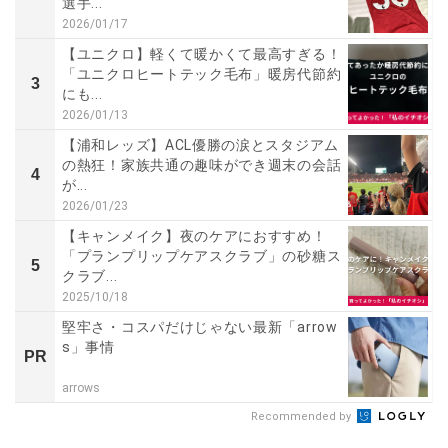
選手...
2026/01/17
【ユニクロ】軽くて暖かくて最高すぎる！
「ユニクロヒートテック毛布」暖房代節約
3
にも...
2026/01/13
【浦和レッズ】ACL優勝の涙とスタジアム
の熱狂！家族共通の趣味ができ週末の会話
4
が...
2026/01/23
【キャンメイク】夜のケアにおすすめ！
「プランプリップケアスクラブ」の砂糖ス
5
クラブ...
2025/10/18
堅牢さ・コスパだけじゃない最新「arrow
s」事情
PR
arrows
Recommended by