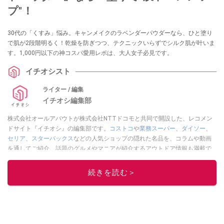
プ"！
30代の「くすみ」悩み。キャンメイクのラベンダーパウダーなら、ひと塗り
で肌が2段階明るく！乾燥を防ぎつつ、テクニックいらずでシルク肌が叶いま
す。1,000円以下の神コスパ愛用レポは、大人女子必見です。
イチオシスト
ライター / 編集
イチオシ編集部
株式会社オールアバウトが株式会社NTTドコモと共同で開設した、レコメン
ドサイト『イチオシ』の編集部です。
コストコ
や
業務スーパー
、
ダイソー
、
セリア
、
スターバックス
などの人気ショップの隠れた名品を、コラムや動画
を通してご紹介。話題のグルメやマニアが紹介するアウトドア情報も満載で
す。配信しているコンテンツは専門家やインフルエンサーが実際に使用して
レビューしています。毎日トレンド情報をお届けしているので、ぜひ
Google
続きを読む＞
ニュースでフォロー
してください！
このイチオシストの他の記事を読む