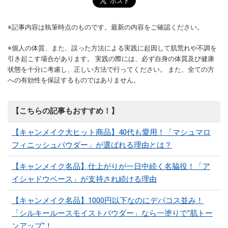
※記事内容は執筆時点のものです。最新の内容をご確認ください。
※個人の体質、また、誤った方法による実践に起因して肌荒れや不調を
引き起こす場合があります。 実践の際には、必ず自身の体質及び健康
状態を十分に考慮し、正しい方法で行ってください。 また、全ての方
への有効性を保証するものではありません。
【こちらの記事もおすすめ！】
【キャンメイク大ヒット商品】40代も愛用！「マシュマロ
フィニッシュパウダー」が選ばれる理由とは？
【キャンメイク名品】仕上がりが一日中続く名脇役！「ア
イシャドウベース」が支持され続ける理由
【キャンメイク名品】1000円以下なのにデパコス並み！
「シルキールースモイストパウダー」なら一塗りで"肌トー
ンアップ"！