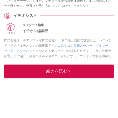
「パウダーチークス」なら、プチプラながら自然な発色で、肌に馴染んでパ
ッと華やかに。色選びや塗り方のコツもあわせてチェック！
イチオシスト
ライター / 編集
イチオシ編集部
株式会社オールアバウトが株式会社NTTドコモと共同で開設した、レコメン
ドサイト『イチオシ』の編集部です。
コストコ
や
業務スーパー
、
ダイソー
、
セリア
、
スターバックス
などの人気ショップの隠れた名品を、コラムや動画
を通してご紹介。話題のグルメやマニアが紹介するアウトドア情報も満載で
す。配信しているコンテンツは専門家やインフルエンサーが実際に使用して
レビューしています。毎日トレンド情報をお届けしているので、ぜひ
Google
続きを読む＞
ニュースでフォロー
してください！
このイチオシストの他の記事を読む