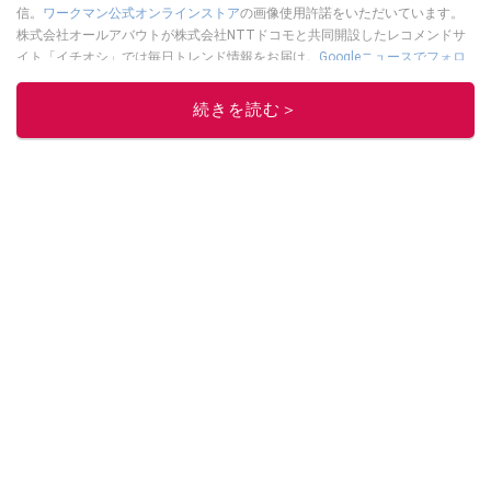
信。
ワークマン公式オンラインストア
の画像使用許諾をいただいています。
株式会社オールアバウトが株式会社NTTドコモと共同開設したレコメンドサ
イト「イチオシ」では毎日トレンド情報をお届け。
Googleニュースでフォロ
ー
してください！
続きを読む＞
このイチオシストの他の記事を読む