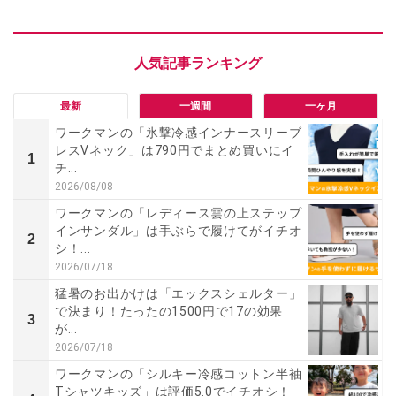
最新
一週間
一ヶ月
ワークマンの「氷撃冷感インナースリーブ
レスVネック」は790円でまとめ買いにイ
1
チ...
2026/08/08
ワークマンの「レディース雲の上ステップ
インサンダル」は手ぶらで履けてがイチオ
2
シ！...
2026/07/18
猛暑のお出かけは「エックスシェルター」
で決まり！たったの1500円で17の効果
3
が...
2026/07/18
ワークマンの「シルキー冷感コットン半袖
Tシャツキッズ」は評価5.0でイチオシ！