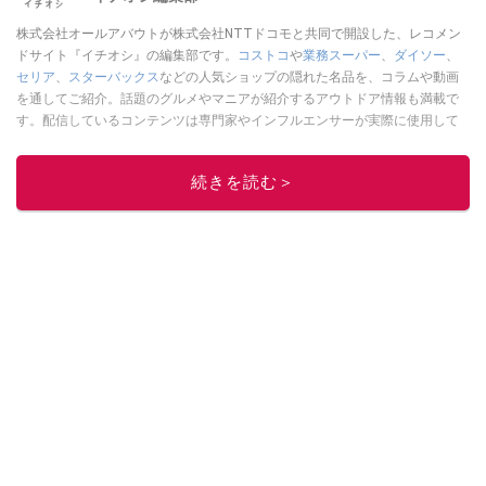
株式会社オールアバウトが株式会社NTTドコモと共同で開設した、レコメン
ドサイト『イチオシ』の編集部です。
コストコ
や
業務スーパー
、
ダイソー
、
セリア
、
スターバックス
などの人気ショップの隠れた名品を、コラムや動画
を通してご紹介。話題のグルメやマニアが紹介するアウトドア情報も満載で
す。配信しているコンテンツは専門家やインフルエンサーが実際に使用して
レビューしています。毎日トレンド情報をお届けしているので、ぜひ
Google
ニュースでフォロー
してください！
続きを読む＞
このイチオシストの他の記事を読む