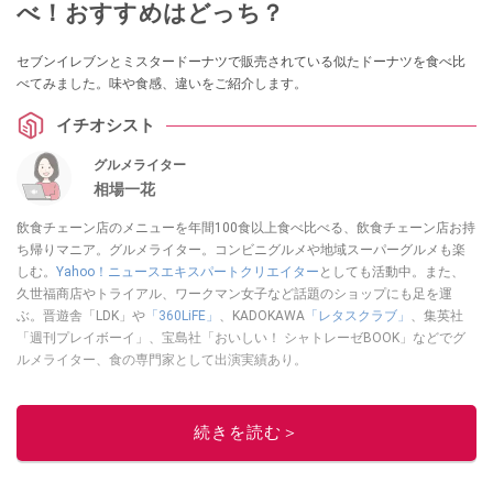
べ！おすすめはどっち？
セブンイレブンとミスタードーナツで販売されている似たドーナツを食べ比
べてみました。味や食感、違いをご紹介します。
イチオシスト
グルメライター
相場一花
飲食チェーン店のメニューを年間100食以上食べ比べる、飲食チェーン店お持
ち帰りマニア。グルメライター。コンビニグルメや地域スーパーグルメも楽
しむ。
Yahoo！ニュースエキスパートクリエイター
としても活動中。また、
久世福商店やトライアル、ワークマン女子など話題のショップにも足を運
ぶ。晋遊舎「LDK」や
「360LiFE」
、KADOKAWA
「レタスクラブ」
、集英社
「週刊プレイボーイ」、宝島社「おいしい！ シャトレーゼBOOK」などでグ
ルメライター、食の専門家として出演実績あり。
このイチオシストの他の記事を読む
続きを読む＞