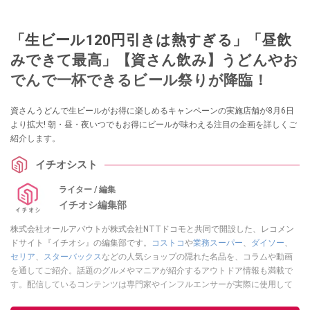
「生ビール120円引きは熱すぎる」「昼飲
みできて最高」【資さん飲み】うどんやお
でんで一杯できるビール祭りが降臨！
資さんうどんで生ビールがお得に楽しめるキャンペーンの実施店舗が8月6日
より拡大! 朝・昼・夜いつでもお得にビールが味わえる注目の企画を詳しくご
紹介します。
イチオシスト
ライター / 編集
イチオシ編集部
株式会社オールアバウトが株式会社NTTドコモと共同で開設した、レコメン
ドサイト『イチオシ』の編集部です。
コストコ
や
業務スーパー
、
ダイソー
、
セリア
、
スターバックス
などの人気ショップの隠れた名品を、コラムや動画
を通してご紹介。話題のグルメやマニアが紹介するアウトドア情報も満載で
す。配信しているコンテンツは専門家やインフルエンサーが実際に使用して
レビューしています。毎日トレンド情報をお届けしているので、ぜひ
Google