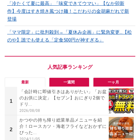
「冷たくて夏に最高」「味変できてウマい」【なか卯新
作】今度はすき焼き風つけ麺！こだわりの金胡麻だれで新
登場
「ママ限定」に批判殺到→「夏休み企画」に緊急変更…【松
のや】誰でも使える「定食500円が神すぎる」
最新
一週間
一ヶ月
「会計時に即値引きはありがたい」「お盆
のお供に決定」【セブン】おにぎり2個で
1
ドリ...
2026/08/08
かつやの持ち帰り総菜単品メニューを紹
介！ロースカツ・海老フライなどおかずに
2
ぴった...
2024/11/05