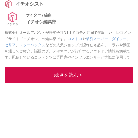
イチオシスト
ライター / 編集
イチオシ編集部
株式会社オールアバウトが株式会社NTTドコモと共同で開設した、レコメン
ドサイト『イチオシ』の編集部です。
コストコ
や
業務スーパー
、
ダイソー
、
セリア
、
スターバックス
などの人気ショップの隠れた名品を、コラムや動画
を通してご紹介。話題のグルメやマニアが紹介するアウトドア情報も満載で
す。配信しているコンテンツは専門家やインフルエンサーが実際に使用して
レビューしています。毎日トレンド情報をお届けしているので、ぜひ
Google
ニュースでフォロー
してください！
続きを読む＞
このイチオシストの他の記事を読む