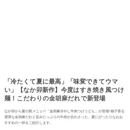
「冷たくて夏に最高」「味変できてウマ
い」【なか卯新作】今度はすき焼き風つけ
麺！こだわりの金胡麻だれで新登場
なか卯から夏の新メニュー「金胡麻冷やし牛肉つけうどん」が登場! 柚子香る
濃厚な金胡麻だれと旨みたっぷりの牛肉が合わさった、夏にぴったりなおお
すすめの一杯をご紹介します。