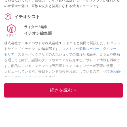
しめるだけでなく、食後の「アイス食べ放題」でハーゲンダッツが味わえる
のが最大の魅力。家族や友人と笑顔になれる焼肉チェーンです。
イチオシスト
ライター / 編集
イチオシ編集部
株式会社オールアバウトが株式会社NTTドコモと共同で開設した、レコメン
ドサイト『イチオシ』の編集部です。
コストコ
や
業務スーパー
、
ダイソー
、
セリア
、
スターバックス
などの人気ショップの隠れた名品を、コラムや動画
を通してご紹介。話題のグルメやマニアが紹介するアウトドア情報も満載で
す。配信しているコンテンツは専門家やインフルエンサーが実際に使用して
レビューしています。毎日トレンド情報をお届けしているので、ぜひ
Google
ニュースでフォロー
してください！
このイチオシストの他の記事を読む
続きを読む＞