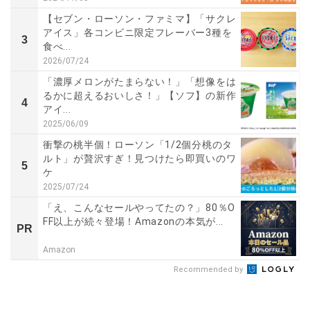
【セブン・ローソン・ファミマ】「サクレ
アイス」各コンビニ限定フレーバー3種を
3
食べ...
2026/07/24
「濃厚メロンがたまらない！」「想像をは
るかに超えるおいしさ！」【ソフ】の新作
4
アイ...
2025/06/09
衝撃の桃半個！ローソン「1/2個分桃のタ
ルト」が贅沢すぎ！見つけたら即買いのワ
5
ケ
2025/07/24
「え、こんなセールやってたの？」80％O
FF以上が続々登場！Amazonの本気が...
PR
Amazon
Recommended by