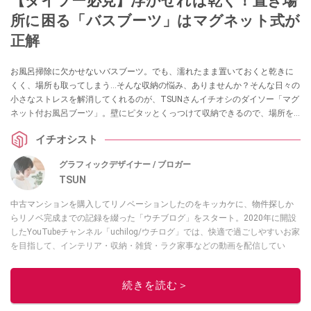
【ダイソー必見】浮かせれば乾く！置き場
所に困る「バスブーツ」はマグネット式が
正解
お風呂掃除に欠かせないバスブーツ。でも、濡れたまま置いておくと乾きに
くく、場所も取ってしまう…そんな収納の悩み、ありませんか？そんな日々の
小さなストレスを解消してくれるのが、TSUNさんイチオシのダイソー「マグ
ネット付お風呂ブーツ」。壁にピタッとくっつけて収納できるので、場所を
取らず通気性もバッチリ。しかもちょっとした仕掛けで乾きやすさも抜群な
イチオシスト
のだとか。お風呂場がスッキリするだけで、日々の掃除もぐっとラクになり
ますよ。
グラフィックデザイナー / ブロガー
TSUN
中古マンションを購入してリノベーションしたのをキッカケに、物件探しか
らリノベ完成までの記録を綴った「ウチブログ」をスタート。2020年に開設
したYouTubeチャンネル「uchilog/ウチログ」では、快適で過ごしやすいお家
を目指して、インテリア・収納・雑貨・ラク家事などの動画を配信してい
る。本業はグラフィックデザイナーのフリーランス主婦。家族は夫婦＋猫1
匹。・第9回ESSEインテリアグランプリ審査員賞受賞・リノベりす2016年リ
続きを読む＞
ノベ人気事例1位
このイチオシストの他の記事を読む