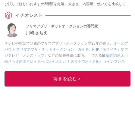
ひ試してほしいおすすめ6種類を厳選。大きさ、内容量、使い方を比較して紹
介します。
イチオシスト
フリマアプリ・ネットオークションの専門家
川崎 さちえ
テレビや雑誌で話題のフリマアプリ・オークション歴20年の達人。
オールア
バウト フリマアプリ・ネットオークション ガイド
。
NHK「あさイチ」
や
フ
ジテレビ「ノンストップ」
などの情報番組に出演。
『できるfit 節約の達人川
崎さちえのポイ活＋クーポン＋メルカリ スマホでおトク術』（インプレス
刊）
、
『「ゆる副業」のはじめかた メルカリ スマホ1つでスキマ時間に効率
的に稼ぐ！』（翔泳社刊）
ほか著書多数。ブログは
「川崎さちえのごちゃま
続きを読む＞
ぜ日記」
。
■経歴：2003年、夫が子育てをするために、突然会社を辞める。翌月からの
給料が０円になり、家にいながら、しかも空いた時間でできるオークション
に目をつける。しかし、取引の仕方がわからずに、まずは落札者として参
加。その後、出品者側にまわり、家の中の物を出品しまくる。出品する物が
ほぼなくなってからは、仕入れを経験。ネットオークションを生活の一部に
取り入れるべく、「ネットオークションやフリマアプリは生活のインフラに
なる」という考えを持つ。また消費税増税の社会においては、ネットオーク
ションやフリマアプリが家計の救世主になりえると考え、業者とは違う視点
でユーザーとして参加中。