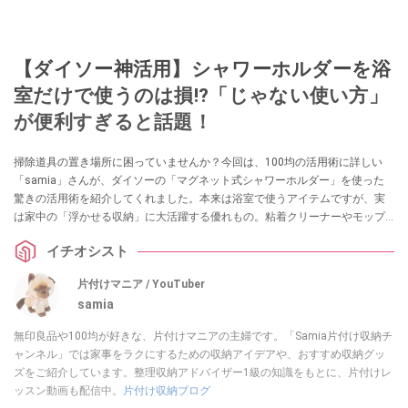
【ダイソー神活用】シャワーホルダーを浴
室だけで使うのは損!?「じゃない使い方」
が便利すぎると話題！
掃除道具の置き場所に困っていませんか？今回は、100均の活用術に詳しい
「samia」さんが、ダイソーの「マグネット式シャワーホルダー」を使った
驚きの活用術を紹介してくれました。本来は浴室で使うアイテムですが、実
は家中の「浮かせる収納」に大活躍する優れもの。粘着クリーナーやモップ
が驚くほどスッキリ片付く、SNSでも話題のアイデアを詳しく解説します。
イチオシスト
片付けマニア / YouTuber
samia
無印良品や100均が好きな、片付けマニアの主婦です。「Samia片付け収納チ
ャンネル」では家事をラクにするための収納アイデアや、おすすめ収納グッ
ズをご紹介しています。整理収納アドバイザー1級の知識をもとに、片付けレ
ッスン動画も配信中。
片付け収納ブログ