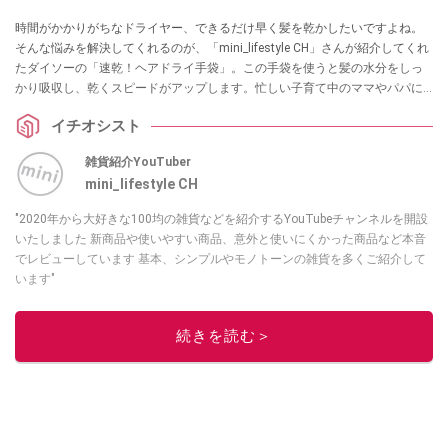
時間がかかりがちなドライヤー、できるだけ早く髪を乾かしたいですよね。
そんな悩みを解決してくれるのが、「mini_lifestyle CH」さんが紹介してくれ
たダイソーの「速乾！ヘアドライ手袋」。この手袋を使うと髪の水分をしっ
かり吸収し、乾くスピードがアップします。忙しい子育て中のママやパパに
もぴったりで、髪を早く乾かすことでダメージを抑え、健康的な髪を維持す
イチオシスト
る効果も期待できるそうです。
雑貨紹介YouTuber
mini_lifestyle CH
"2020年から大好きな100均の雑貨などを紹介するYouTubeチャンネルを開設
いたしました 新商品や使いやすい商品、意外と使いにくかった商品など本音
でレビューしています 基本、シンプルやモノトーンの雑貨を多くご紹介して
います"
このイチオシストの他の記事を読む
続きを読む＞