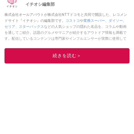
イチオシ編集部
株式会社オールアバウトが株式会社NTTドコモと共同で開設した、レコメン
ドサイト『イチオシ』の編集部です。
コストコ
や
業務スーパー
、
ダイソー
、
セリア
、
スターバックス
などの人気ショップの隠れた名品を、コラムや動画
を通してご紹介。話題のグルメやマニアが紹介するアウトドア情報も満載で
す。配信しているコンテンツは専門家やインフルエンサーが実際に使用して
レビューしています。毎日トレンド情報をお届けしているので、ぜひ
Google
ニュースでフォロー
してください！
続きを読む＞
このイチオシストの他の記事を読む