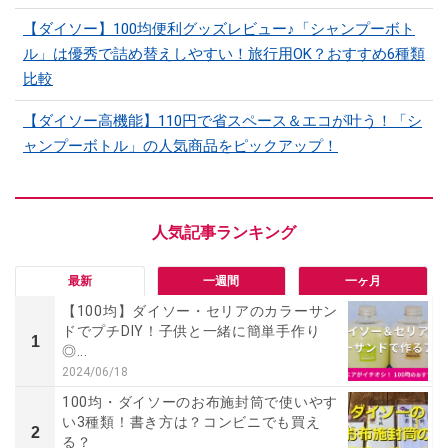
【ダイソー】100均便利グッズレビュー♪「シャンプーボト
ル」は優秀で詰め替えしやすい！旅行用OK？おすすめ6種類
比較
【ダイソー高機能】110円で省スペース＆エコが叶う！「シ
ャンプーボトル」の人気商品をピックアップ！
最新
一週間
一ヶ月
【100均】ダイソー・セリアのカラーサン
ドでプチDIY！子供と一緒に簡単手作り
1
◎...
2024/06/18
100均・ダイソーのお布施封筒で使いやす
い3種類！書き方は？コンビニでも買え
2
る？