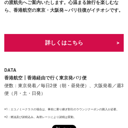
の渡航先へご案内いたします。心温まる旅行を楽しむな
ら、香港航空の東京・大阪発～バリ往復がイチオシです。
詳しくはこちら
DATA
香港航空┃香港経由で行く東京発バリ便
便数：東京発着／毎日2便（朝・昼発便）、大阪発着／週3
便（月・土・日発）
※1：エコノミークラスの場合は、事前に乗り継ぎ割引のラウンジクーポンの購入が必要。
※2：燃油及び諸税込み。為替レートにより諸税は変動。