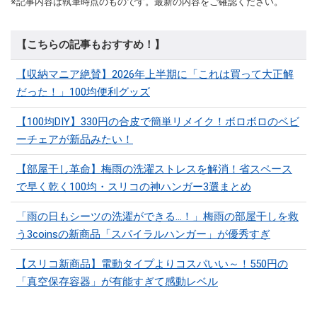
※記事内容は執筆時点のものです。最新の内容をご確認ください。
【こちらの記事もおすすめ！】
【収納マニア絶賛】2026年上半期に「これは買って大正解
だった！」100均便利グッズ
【100均DIY】330円の合皮で簡単リメイク！ボロボロのベビ
ーチェアが新品みたい！
【部屋干し革命】梅雨の洗濯ストレスを解消！省スペース
で早く乾く100均・スリコの神ハンガー3選まとめ
「雨の日もシーツの洗濯ができる…！」梅雨の部屋干しを救
う3coinsの新商品「スパイラルハンガー」が優秀すぎ
【スリコ新商品】電動タイプよりコスパいい～！550円の
「真空保存容器」が有能すぎて感動レベル