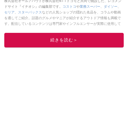
株式会社オールアバウトが株式会社NTTドコモと共同で開設した、レコメン
ドサイト『イチオシ』の編集部です。
コストコ
や
業務スーパー
、
ダイソー
、
セリア
、
スターバックス
などの人気ショップの隠れた名品を、コラムや動画
を通してご紹介。話題のグルメやマニアが紹介するアウトドア情報も満載で
す。配信しているコンテンツは専門家やインフルエンサーが実際に使用して
レビューしています。毎日トレンド情報をお届けしているので、ぜひ
Google
ニュースでフォロー
してください！
続きを読む＞
このイチオシストの他の記事を読む