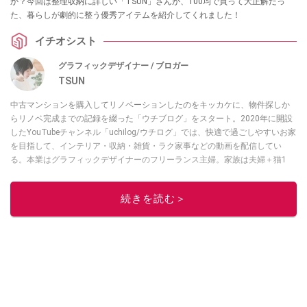
か？今回は整理収納に詳しい「TSUN」さんが、100均で買って大正解だっ
た、暮らしが劇的に整う優秀アイテムを紹介してくれました！
イチオシスト
グラフィックデザイナー / ブロガー
TSUN
中古マンションを購入してリノベーションしたのをキッカケに、物件探しか
らリノベ完成までの記録を綴った「ウチブログ」をスタート。2020年に開設
したYouTubeチャンネル「uchilog/ウチログ」では、快適で過ごしやすいお家
を目指して、インテリア・収納・雑貨・ラク家事などの動画を配信してい
る。本業はグラフィックデザイナーのフリーランス主婦。家族は夫婦＋猫1
匹。・第9回ESSEインテリアグランプリ審査員賞受賞・リノベりす2016年リ
ノベ人気事例1位
続きを読む＞
このイチオシストの他の記事を読む