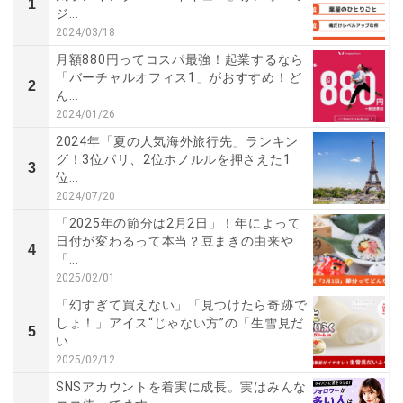
1
ジ...
2024/03/18
月額880円ってコスパ最強！起業するなら
「バーチャルオフィス1」がおすすめ！ど
2
ん...
2024/01/26
2024年「夏の人気海外旅行先」ランキン
グ！3位パリ、2位ホノルルを押さえた1
3
位...
2024/07/20
「2025年の節分は2月2日」！年によって
日付が変わるって本当？豆まきの由来や
4
「...
2025/02/01
「幻すぎて買えない」「見つけたら奇跡で
しょ！」アイス“じゃない方”の「生雪見だ
5
い...
2025/02/12
SNSアカウントを着実に成長。実はみんな