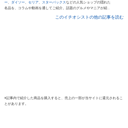
ー
、
ダイソー
、
セリア
、
スターバックス
などの人気ショップの隠れた
名品を、コラムや動画を通してご紹介。話題のグルメやマニアが紹介
するアウトドア情報も満載です。配信しているコンテンツは専門家や
このイチオシストの他の記事を読む
インフルエンサーが実際に使用してレビューしています。毎日トレン
ド情報をお届けしているので、ぜひ
Googleニュースでフォロー
してく
ださい！
※記事内で紹介した商品を購入すると、売上の一部が当サイトに還元されるこ
とがあります。