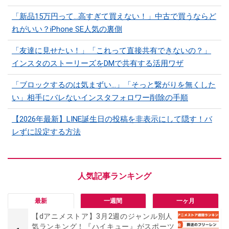
「新品15万円って…高すぎて買えない！」中古で買うならど
れがいい？iPhone SE人気の裏側
「友達に見せたい！」「これって直接共有できないの？」
インスタのストーリーズをDMで共有する活用ワザ
「ブロックするのは気まずい…」「そっと繋がりを無くした
い」相手にバレないインスタフォロワー削除の手順
【2026年最新】LINE誕生日の投稿を非表示にして隠す！バ
レずに設定する方法
最新
一週間
一ヶ月
【dアニメストア】3月2週のジャンル別人
気ランキング！『ハイキュー』がスポーツ