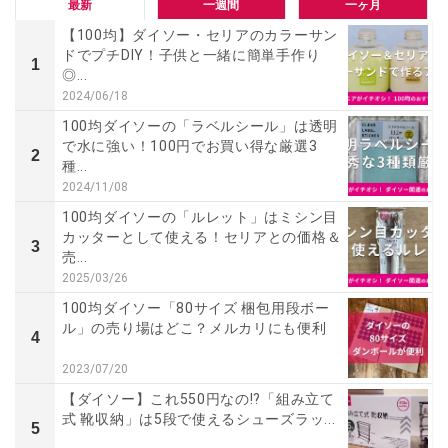
最新
一週間
一ヶ月
【100均】ダイソー・セリアのカラーサン
ドでプチDIY！子供と一緒に簡単手作り
1
◎...
2024/06/18
100均ダイソーの「ラベルシール」は透明
で水に強い！100円でお買い得な厳選3
2
種...
2024/11/08
100均ダイソーの「ルレット」はミシン目
カッターとして使える！セリアとの価格＆
3
売...
2025/03/26
100均ダイソー「80サイズ 梱包用段ボー
ル」の売り場はどこ？メルカリにも便利
4
2023/07/20
【ダイソー】これ550円なの!?「組み立て
式 靴収納」は5段で使えるシューズラッ...
5