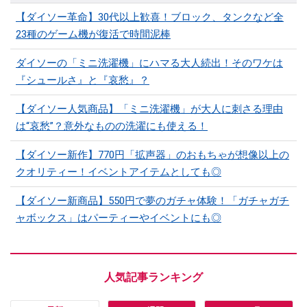
【ダイソー革命】30代以上歓喜！ブロック、タンクなど全
23種のゲーム機が復活で時間泥棒
ダイソーの「ミニ洗濯機」にハマる大人続出！そのワケは
『シュールさ』と『哀愁』？
【ダイソー人気商品】「ミニ洗濯機」が大人に刺さる理由
は“哀愁”？意外なものの洗濯にも使える！
【ダイソー新作】770円「拡声器」のおもちゃが想像以上の
クオリティー！イベントアイテムとしても◎
【ダイソー新商品】550円で夢のガチャ体験！「ガチャガチ
ャボックス」はパーティーやイベントにも◎