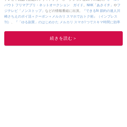
バウト フリマアプリ・ネットオークション ガイド
。
NHK「あさイチ」
や
フ
ジテレビ「ノンストップ」
などの情報番組に出演。
『できるfit 節約の達人川
崎さちえのポイ活＋クーポン＋メルカリ スマホでおトク術』（インプレス
刊）
、
『「ゆる副業」のはじめかた メルカリ スマホ1つでスキマ時間に効率
的に稼ぐ！』（翔泳社刊）
ほか著書多数。ブログは
「川崎さちえのごちゃま
ぜ日記」
。
続きを読む＞
■経歴：2003年、夫が子育てをするために、突然会社を辞める。翌月からの
給料が０円になり、家にいながら、しかも空いた時間でできるオークション
に目をつける。しかし、取引の仕方がわからずに、まずは落札者として参
加。その後、出品者側にまわり、家の中の物を出品しまくる。出品する物が
ほぼなくなってからは、仕入れを経験。ネットオークションを生活の一部に
取り入れるべく、「ネットオークションやフリマアプリは生活のインフラに
なる」という考えを持つ。また消費税増税の社会においては、ネットオーク
ションやフリマアプリが家計の救世主になりえると考え、業者とは違う視点
でユーザーとして参加中。
このイチオシストの他の記事を読む